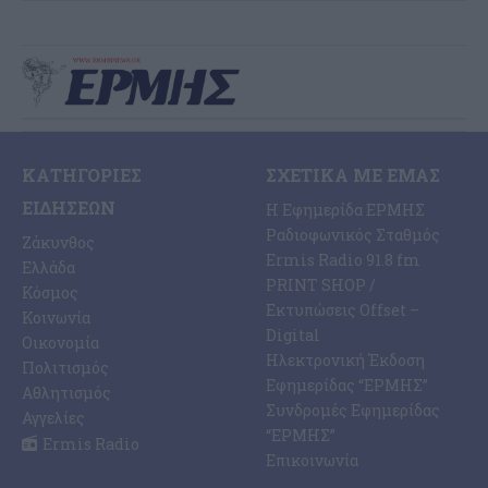
ΚΑΤΗΓΟΡΊΕΣ
ΣΧΕΤΙΚΆ ΜΕ ΕΜΆΣ
ΕΙΔΉΣΕΩΝ
Η Εφημερίδα ΕΡΜΗΣ
Ραδιοφωνικός Σταθμός
Ζάκυνθος
Ermis Radio 91.8 fm
Ελλάδα
PRINT SHOP /
Κόσμος
Εκτυπώσεις Offset –
Κοινωνία
Digital
Οικονομία
Ηλεκτρονική Έκδοση
Πολιτισμός
Εφημερίδας “ΕΡΜΗΣ”
Αθλητισμός
Συνδρομές Εφημερίδας
Αγγελίες
“ΕΡΜΗΣ”
Ermis Radio
Επικοινωνία