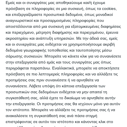
εισαγόμενων κρουσμάτων αφορούν σε
Εμείς και οι συνεργάτες μας αποθηκεύουμε και/ή έχουμε
πρόσβαση σε πληροφορίες σε μια συσκευή, όπως τα cookies,
Βρετανούς τουρίστες. Παράλληλα,
και επεξεργαζόμαστε προσωπικά δεδομένα, όπως μοναδικοί
αναγνωριστικοί και προσαρμοσμένες πληροφορίες που
αναμένονται και τα υπόλοιπα
αποστέλλονται από μια συσκευή για εξατομικευμένες διαφημίσεις
και περιεχόμενο, μέτρηση διαφήμισης και περιεχομένου, έρευνα
αποτελέσματα των περίπου 3.000 τεστ
ακροατηρίου και ανάπτυξη υπηρεσιών.
Με την άδειά σας, εμείς
που έγιναν χθες σε
Βρετανούς
για να
και οι συνεργάτες μας ενδέχεται να χρησιμοποιήσουμε ακριβή
δεδομένα γεωγραφικής τοποθεσίας και ταυτοποίησης μέσω
διαπιστωθεί ο βαθμός επιδημιολογικού
σάρωσης συσκευών. Μπορείτε να κάνετε κλικ για να συναινέσετε
στην επεξεργασία από εμάς και τους συνεργάτες μας όπως
κινδύνου από τους επισκέπτες από τη
περιγράφεται παραπάνω. Εναλλακτικά, μπορείτε να αποκτήσετε
συγκεκριμένη χώρα.
πρόσβαση σε πιο λεπτομερείς πληροφορίες και να αλλάξετε τις
προτιμήσεις σας πριν συναινέσετε ή να αρνηθείτε να
συναινέσετε.
Λάβετε υπόψη ότι κάποια επεξεργασία των
Η ανακοίνωση του ΕΟΔΥ για την
προσωπικών σας δεδομένων ενδέχεται να μην απαιτεί τη
συγκατάθεσή σας, αλλά έχετε το δικαίωμα να αρνηθείτε αυτήν
Πέμπτη
την επεξεργασία. Οι προτιμήσεις σας θα ισχύουν μόνο για αυτόν
τον ιστότοπο. Μπορείτε να αλλάξετε τις προτιμήσεις σας ή να
ανακαλέσετε τη συγκατάθεσή σας ανά πάσα στιγμή
Ο
ΕΟΔΥ
ανακοίνωσε σήμερα Πέμπτη
35
επιστρέφοντας σε αυτόν τον ιστότοπο και κάνοντας κλικ στο