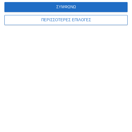
ΣΥΜΦΩΝΩ
ΠΕΡΙΣΣΟΤΕΡΕΣ ΕΠΙΛΟΓΕΣ
ΕΛΛΆΔΑ
ΖΆΚΥΝΘΟΣ
Στον Εισαγγελέα τουρίστας
που κατηγορείται για
σεξουαλική κακοποίηση στη
Ζάκυνθο
Η καταγγελία μιας αλλοδαπής τουρίστριας και η σύλληψη ενός
επίσης αλλοδαπού τουρίστα καθώς και η προσαγωγή του, σήμερα
το μεσημέρι, στην Εισαγγελία Ζακύνθου, με διατυπωμένες
…
6 Αυγούστου 2026