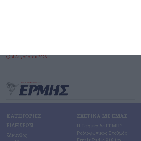
Ζακύνθου για τα έργα στο
Δημοτικό στάδιο
΄Aκαρπη υπήρξε η συνεδρίαση του Δημοτικού Συμβουλίου το
βράδυ της Τρίτης με κύριο θέμα την αναμόρφωση του
προϋπολογισμού για την αντιμετώπιση των δαπανών ως προς
…
4 Αυγούστου 2026
ΚΑΤΗΓΟΡΊΕΣ
ΣΧΕΤΙΚΆ ΜΕ ΕΜΆΣ
ΕΙΔΉΣΕΩΝ
Η Εφημερίδα ΕΡΜΗΣ
Ραδιοφωνικός Σταθμός
Ζάκυνθος
Ermis Radio 91.8 fm