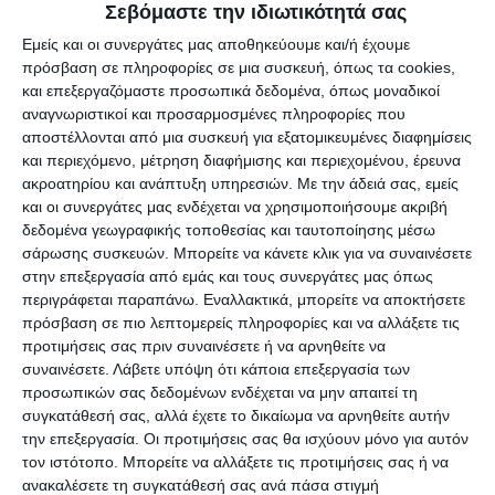
Σεβόμαστε την ιδιωτικότητά σας
δέκα ανέφεραν στενή επαφή με
Εμείς και οι συνεργάτες μας αποθηκεύουμε και/ή έχουμε
επιβεβαιωμένο κρούσμα, ενώ τα
πρόσβαση σε πληροφορίες σε μια συσκευή, όπως τα cookies,
και επεξεργαζόμαστε προσωπικά δεδομένα, όπως μοναδικοί
τρία είχαν ιστορικό πρόσφατο
αναγνωριστικοί και προσαρμοσμένες πληροφορίες που
αποστέλλονται από μια συσκευή για εξατομικευμένες διαφημίσεις
ταξιδιού σε περιοχές με θετικά
και περιεχόμενο, μέτρηση διαφήμισης και περιεχομένου, έρευνα
ακροατηρίου και ανάπτυξη υπηρεσιών.
Με την άδειά σας, εμείς
κρούσματα.
και οι συνεργάτες μας ενδέχεται να χρησιμοποιήσουμε ακριβή
δεδομένα γεωγραφικής τοποθεσίας και ταυτοποίησης μέσω
τριανταπέντε (35) στην
σάρωσης συσκευών. Μπορείτε να κάνετε κλικ για να συναινέσετε
στην επεξεργασία από εμάς και τους συνεργάτες μας όπως
Π.Ε. Θεσσαλονίκης.
περιγράφεται παραπάνω. Εναλλακτικά, μπορείτε να αποκτήσετε
πρόσβαση σε πιο λεπτομερείς πληροφορίες και να αλλάξετε τις
προτιμήσεις σας πριν συναινέσετε ή να αρνηθείτε να
πενήντα (50) στην Π.Ε Χαλκιδικής,
συναινέσετε.
Λάβετε υπόψη ότι κάποια επεξεργασία των
προσωπικών σας δεδομένων ενδέχεται να μην απαιτεί τη
συνδεόμενα με εργοστάσιο
συγκατάθεσή σας, αλλά έχετε το δικαίωμα να αρνηθείτε αυτήν
την επεξεργασία. Οι προτιμήσεις σας θα ισχύουν μόνο για αυτόν
ελαιουργίας.
τον ιστότοπο. Μπορείτε να αλλάξετε τις προτιμήσεις σας ή να
ανακαλέσετε τη συγκατάθεσή σας ανά πάσα στιγμή