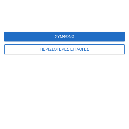
ΣΥΜΦΩΝΩ
ΠΕΡΙΣΣΟΤΕΡΕΣ ΕΠΙΛΟΓΕΣ
ΕΛΛΆΔΑ
ΖΆΚΥΝΘΟΣ
ΚΟΙΝΩΝΊΑ
ΠΟΕΔΗΝ : To Νοσοκομείο
Ζακύνθου είναι σε διαρκή
εφημερία από τροχαία
ατυχήματα, βιασμούς και
δηλητηριάσεις από αλκοόλ