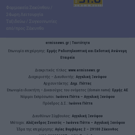
Φαρμακεία Ζακύνθου /
24ωρη Λειτουργία
Ταξιδεύω / Συγκοινωνίες
από/προς Ζάκυνθο
ermisnews.gr | Ταυτότητα
Eπωνυμία επιχείρησης:
Ερμής Ραδιοτηλεοπτική και Εκδοτική Ανώνυμη
Εταιρεία
Διακριτικός τίτλος:
www.ermisnews.gr
Διαχειριστής – Διευθυντής:
Αγγελική Ξενόφου
Αρχισυντάκτης:
Δημ. Πέττας
Επωνυμία ιδιοκτήτη – Δικαιούχος του ονόματος (domain name):
Ερμής ΑΕ
Νόμιμοι Εκπρόσωποι:
Iωάννα Πέττα – Αγγελική Ξενόφου
Πρόεδρος Δ.Σ.:
Iωάννα Πέττα
Διευθύνων Σύμβουλος:
Αγγελική Ξενόφου
Μέτοχοι:
Αλέξανδρος Συνετός – Iωάννα Πέττα – Αγγελική Ξενόφου
Έδρα της επιχείρησης:
Aγίας Βαρβάρας 2 – 29100 Ζάκυνθος