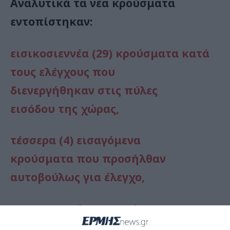
Aναλυτικά τα νέα κρούσματα
εντοπίστηκαν:
εισικοσιεννέα (29) κρούσματα κατά
τους ελέγχους που
διενεργήθηκαν στις πύλες
εισόδου της χώρας,
τέσσερα (4) εισαγόμενα
κρούσματα που προσήλθαν
αυτοβούλως για έλεγχο,
τριανταοκτώ (38) κρούσματα στην
την Π.Ε. Αττικής, εκ των οποίων τα