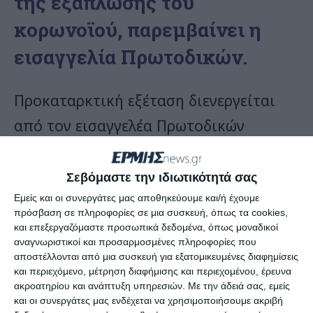
της εξάπλωσης του
κορωνοϊού, παρεμβαίνει η
εισαγγελία Πρωτοδικών.
Προκαταρκτική εξέταση διενεργείται
από τον εισαγγελέα Πρωτοδικών
Αθηνών,
Νικόλαο Στεφανάτο
μετά και
την αποστολή από το Τμήμα Δίωξης
Σεβόμαστε την ιδιωτικότητά σας
Ηλεκτρονικού Εγκλήματος της ΕΛ.ΑΣ.,
Εμείς και οι συνεργάτες μας αποθηκεύουμε και/ή έχουμε
πρόσβαση σε πληροφορίες σε μια συσκευή, όπως τα cookies,
στοιχείων με τα επίμαχα
και επεξεργαζόμαστε προσωπικά δεδομένα, όπως μοναδικοί
αναγνωριστικοί και προσαρμοσμένες πληροφορίες που
δημοσιεύματα και αναρτήσεις σε μέσα
αποστέλλονται από μια συσκευή για εξατομικευμένες διαφημίσεις
και περιεχόμενο, μέτρηση διαφήμισης και περιεχομένου, έρευνα
κοινωνικής δικτύωσης, τα οποία
ακροατηρίου και ανάπτυξη υπηρεσιών.
Με την άδειά σας, εμείς
προτρέπουν τους πολίτες με θεωρίες
και οι συνεργάτες μας ενδέχεται να χρησιμοποιήσουμε ακριβή