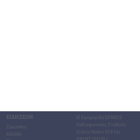
πραγματικότητα!
Ο Βουλευτής Ζακύνθου, Διονύσιος Ακτύπης, προέβη στην
ακόλουθη ανακοίνωση: Η ανάπλαση της παραλίας του Αργασίου
γίνεται πραγματικότητα! «Σήμερα είναι μια ιδιαίτερα σημαντική
ημέρα για τη
…
6 Αυγούστου 2026
ΚΑΤΗΓΟΡΊΕΣ
ΣΧΕΤΙΚΆ ΜΕ ΕΜΆΣ
ΕΙΔΉΣΕΩΝ
Η Εφημερίδα ΕΡΜΗΣ
Ραδιοφωνικός Σταθμός
Ζάκυνθος
Ermis Radio 91.8 fm
Ελλάδα
PRINT SHOP /