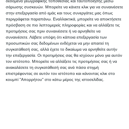
δεδομένα γεωγραφικής τοποθεσίας και ταυτοποίησης μέσω
συνωμοσίας σχετικά με τον κορωνοϊό,
σάρωσης συσκευών. Μπορείτε να κάνετε κλικ για να συναινέσετε
στην επεξεργασία από εμάς και τους συνεργάτες μας όπως
να αγνοήσουν τα μέτρα της κυβέρνησης
περιγράφεται παραπάνω. Εναλλακτικά, μπορείτε να αποκτήσετε
που εφαρμόζονται για την προστασία
πρόσβαση σε πιο λεπτομερείς πληροφορίες και να αλλάξετε τις
προτιμήσεις σας πριν συναινέσετε ή να αρνηθείτε να
των πολιτών από την Covid-19.
συναινέσετε.
Λάβετε υπόψη ότι κάποια επεξεργασία των
προσωπικών σας δεδομένων ενδέχεται να μην απαιτεί τη
συγκατάθεσή σας, αλλά έχετε το δικαίωμα να αρνηθείτε αυτήν
Υπενθυμίζεται ότι η υπόθεση πήρε το
την επεξεργασία. Οι προτιμήσεις σας θα ισχύουν μόνο για αυτόν
τον ιστότοπο. Μπορείτε να αλλάξετε τις προτιμήσεις σας ή να
δρόμο της Δικαιοσύνης κατόπιν
ανακαλέσετε τη συγκατάθεσή σας ανά πάσα στιγμή
σχετικής εντολής του υπουργού
επιστρέφοντας σε αυτόν τον ιστότοπο και κάνοντας κλικ στο
κουμπί "Απορρήτου" στο κάτω μέρος της ιστοσελίδας.
Προστασίας του Πολίτη, ο οποίος πριν
από λίγες μέρες έκρουσε το κώδωνα
του κινδύνου σημειώνοντας πως
«η
πανδημία δεν προσφέρεται για εκκλήσεις
ανυπακοής ή για σενάρια συνωμοσίας. Θα