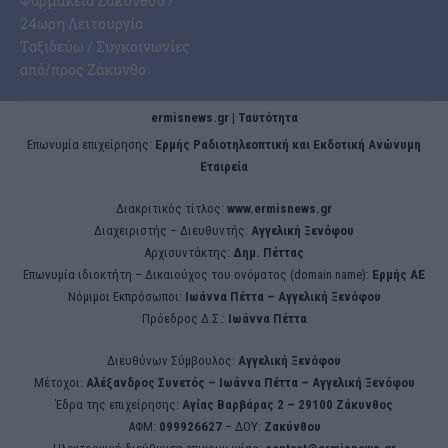
Φαρμακεία Ζακύνθου /
24ωρη Λειτουργία
Ταξιδεύω / Συγκοινωνίες
από/προς Ζάκυνθο
ermisnews.gr | Ταυτότητα
Eπωνυμία επιχείρησης:
Ερμής Ραδιοτηλεοπτική και Εκδοτική Ανώνυμη
Εταιρεία
Διακριτικός τίτλος:
www.ermisnews.gr
Διαχειριστής – Διευθυντής:
Αγγελική Ξενόφου
Αρχισυντάκτης:
Δημ. Πέττας
Επωνυμία ιδιοκτήτη – Δικαιούχος του ονόματος (domain name):
Ερμής ΑΕ
Νόμιμοι Εκπρόσωποι:
Iωάννα Πέττα – Αγγελική Ξενόφου
Πρόεδρος Δ.Σ.:
Iωάννα Πέττα
Διευθύνων Σύμβουλος:
Αγγελική Ξενόφου
Μέτοχοι:
Αλέξανδρος Συνετός – Iωάννα Πέττα – Αγγελική Ξενόφου
Έδρα της επιχείρησης:
Aγίας Βαρβάρας 2 – 29100 Ζάκυνθος
ΑΦΜ:
099926627
– ΔΟΥ:
Ζακύνθου