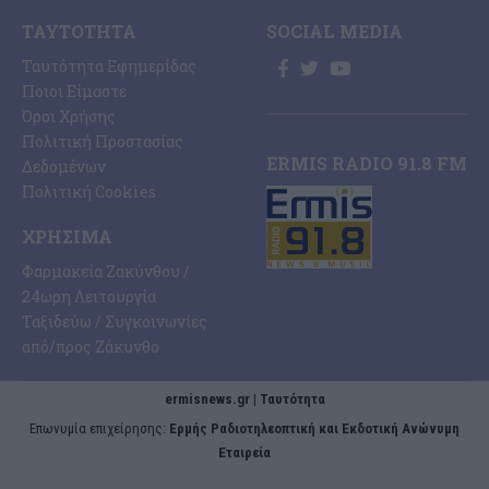
ΤΑΥΤΌΤΗΤΑ
SOCIAL MEDIA
Ταυτότητα Εφημερίδας
Ποιοι Είμαστε
Όροι Χρήσης
Πολιτική Προστασίας
ERMIS RADIO 91.8 FM
Δεδομένων
Πολιτική Cookies
ΧΡΉΣΙΜΑ
Φαρμακεία Ζακύνθου /
24ωρη Λειτουργία
Ταξιδεύω / Συγκοινωνίες
από/προς Ζάκυνθο
ermisnews.gr | Ταυτότητα
Eπωνυμία επιχείρησης:
Ερμής Ραδιοτηλεοπτική και Εκδοτική Ανώνυμη
Εταιρεία