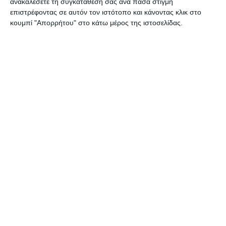
ανακαλέσετε τη συγκατάθεσή σας ανά πάσα στιγμή
επιστρέφοντας σε αυτόν τον ιστότοπο και κάνοντας κλικ στο
κουμπί "Απορρήτου" στο κάτω μέρος της ιστοσελίδας.
ΕΛΛΆΔΑ
ΖΆΚΥΝΘΟΣ
Στον Εισαγγελέα τουρίστας
που κατηγορείται για
σεξουαλική κακοποίηση στη
Ζάκυνθο
Η καταγγελία μιας αλλοδαπής τουρίστριας και η σύλληψη ενός
επίσης αλλοδαπού τουρίστα καθώς και η προσαγωγή του, σήμερα
το μεσημέρι, στην Εισαγγελία Ζακύνθου, με διατυπωμένες
…
6 Αυγούστου 2026