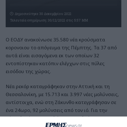
Δημοσιεύτηκε 30 Δεκεμβρίου 2021
Τελευταία ενημέρωση: 30/12/2021 στις 5:57 ΜΜ
Ο ΕΟΔΥ ανακοίνωσε 35.580 νέα κρούσματα
κορονοιου το απόγευμα της Πέμπτης. Τα 37 από
αυτά είναι εισαγόμενα εκ των οποίων 32
εντοπίστηκαν κατόπιν ελέγχων στις πύλες
εισόδου της χώρας.
Νέα ρεκόρ καταγράφηκαν στην Αττική και τη
Θεσσαλονίκη, με 15.713 και 3.997 νέες μολύνσεις,
αντίστοιχα, ενώ στη Ζάκυνθο κατεγράφησαν σε
ένα 24ωρο, 92 μολύνσεις από τον ιό. Για την
Ζάκυνθο είναι ο μεγαλύτερος αριθμός
καταγεγραμμένων κρουσμάτων που έχει δηλωθεί