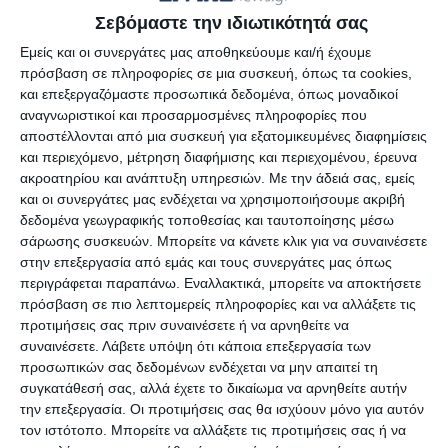
Σεβόμαστε την ιδιωτικότητά σας
ΕΠΟ την αρχή της πανδημίας.
Εμείς και οι συνεργάτες μας αποθηκεύουμε και/ή έχουμε
πρόσβαση σε πληροφορίες σε μια συσκευή, όπως τα cookies,
και επεξεργαζόμαστε προσωπικά δεδομένα, όπως μοναδικοί
Αφήστε ένα σχόλιο
αναγνωριστικοί και προσαρμοσμένες πληροφορίες που
αποστέλλονται από μια συσκευή για εξατομικευμένες διαφημίσεις
και περιεχόμενο, μέτρηση διαφήμισης και περιεχομένου, έρευνα
ακροατηρίου και ανάπτυξη υπηρεσιών.
Με την άδειά σας, εμείς
και οι συνεργάτες μας ενδέχεται να χρησιμοποιήσουμε ακριβή
ΔΙΑΒΆΣΤΕ ΕΠΊΣΗΣ
δεδομένα γεωγραφικής τοποθεσίας και ταυτοποίησης μέσω
σάρωσης συσκευών. Μπορείτε να κάνετε κλικ για να συναινέσετε
στην επεξεργασία από εμάς και τους συνεργάτες μας όπως
περιγράφεται παραπάνω. Εναλλακτικά, μπορείτε να αποκτήσετε
πρόσβαση σε πιο λεπτομερείς πληροφορίες και να αλλάξετε τις
προτιμήσεις σας πριν συναινέσετε ή να αρνηθείτε να
συναινέσετε.
Λάβετε υπόψη ότι κάποια επεξεργασία των
προσωπικών σας δεδομένων ενδέχεται να μην απαιτεί τη
συγκατάθεσή σας, αλλά έχετε το δικαίωμα να αρνηθείτε αυτήν
την επεξεργασία. Οι προτιμήσεις σας θα ισχύουν μόνο για αυτόν
τον ιστότοπο. Μπορείτε να αλλάξετε τις προτιμήσεις σας ή να