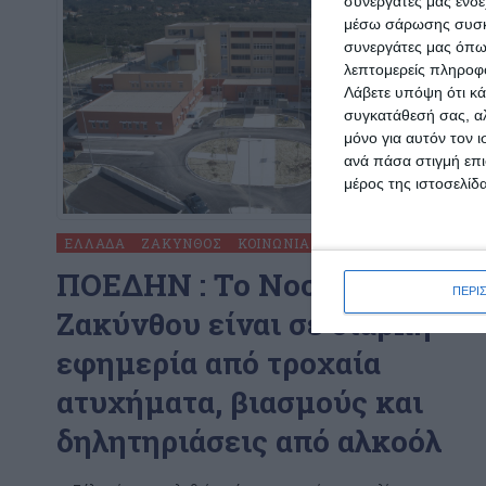
συνεργάτες μας ενδέ
μέσω σάρωσης συσκευ
συνεργάτες μας όπω
λεπτομερείς πληροφορ
Λάβετε υπόψη ότι κά
συγκατάθεσή σας, αλ
μόνο για αυτόν τον 
ανά πάσα στιγμή επι
μέρος της ιστοσελίδα
ΕΛΛΆΔΑ
ΖΆΚΥΝΘΟΣ
ΚΟΙΝΩΝΊΑ
ΠΟΕΔΗΝ : To Νοσοκομείο
ΠΕΡΙ
Ζακύνθου είναι σε διαρκή
εφημερία από τροχαία
ατυχήματα, βιασμούς και
δηλητηριάσεις από αλκοόλ