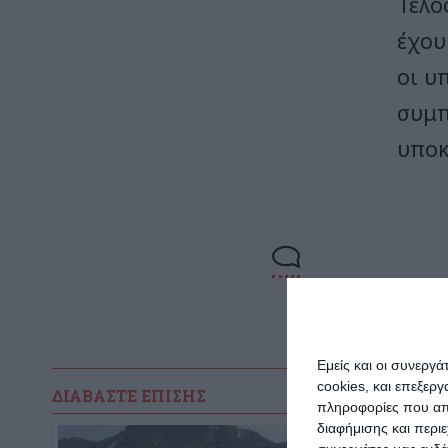
Τέλο
έχο
οι υ
συμπ
υποκ
Εμείς και οι συνεργ
cookies, και επεξε
ΔΙΑΒΆΣΤΕ ΕΠΊΣΗΣ
πληροφορίες που απο
διαφήμισης και περι