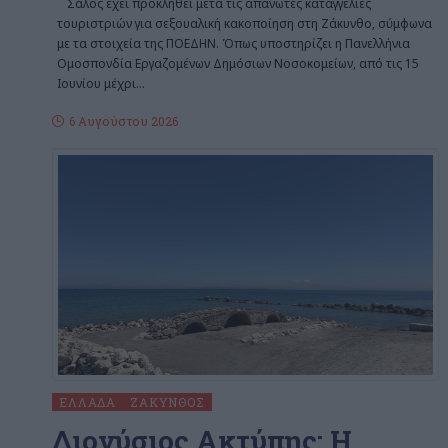
Σάλος έχει προκληθεί μετά τις απανωτές καταγγελίες
τουριστριών για σεξουαλική κακοποίηση στη Ζάκυνθο, σύμφωνα
με τα στοιχεία της ΠΟΕΔΗΝ. Όπως υποστηρίζει η Πανελλήνια
Ομοσπονδία Εργαζομένων Δημόσιων Νοσοκομείων, από τις 15
Ιουνίου μέχρι
…
6 Αυγούστου 2026
ΕΛΛΆΔΑ
ΖΆΚΥΝΘΟΣ
Διονύσιος Ακτύπης: Η