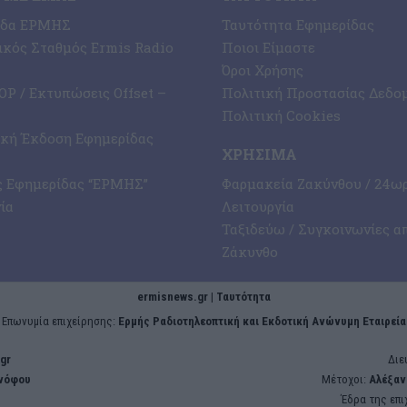
ίδα ΕΡΜΗΣ
Ταυτότητα Εφημερίδας
κός Σταθμός Ermis Radio
Ποιοι Είμαστε
Όροι Χρήσης
P / Εκτυπώσεις Offset –
Πολιτική Προστασίας Δεδο
Πολιτική Cookies
ική Έκδοση Εφημερίδας
ΧΡΉΣΙΜΑ
ς Εφημερίδας “ΕΡΜΗΣ”
Φαρμακεία Ζακύνθου / 24ω
ία
Λειτουργία
Ταξιδεύω / Συγκοινωνίες α
Ζάκυνθο
ermisnews.gr | Ταυτότητα
Eπωνυμία επιχείρησης:
Ερμής Ραδιοτηλεοπτική και Εκδοτική Ανώνυμη Εταιρεία
gr
Διε
ενόφου
Μέτοχοι:
Αλέξαν
Έδρα της επι