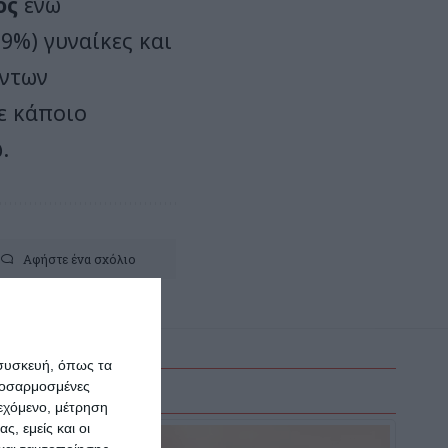
ος
ενώ
9%) γυναίκες και
όντων
χε κάποιο
.
Αφήστε ένα σχόλιο
 συσκευή, όπως τα
προσαρμοσμένες
ιεχόμενο, μέτρηση
ς, εμείς και οι