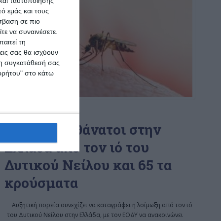
και ταυτοποίησης
ό εμάς και τους
σβαση σε πιο
τε να συναινέσετε.
αιτεί τη
εις σας θα ισχύουν
 τη συγκατάθεσή σας
ορρήτου" στο κάτω
ΕΛΛΆΔΑ
ΚΟΙΝΩΝΊΑ
Στους 6 οι θάνατοι στην
Ελλάδα από τον ιό του
Δυτικού Νείλου και 65 τα
κρούσματα
Αυξητική πορεία συνεχίζει να καταγράφει η λοίμωξη από τον ιό
του Δυτικού Νείλου στην Ελλάδα, με τον ΕΟΔΥ να ανακοινώνει