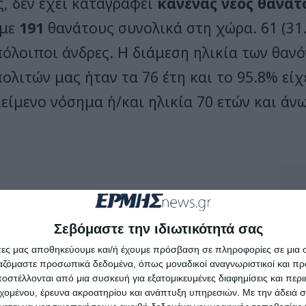
ς, δεν έχει καταγραφεί
κανένας νέος θάνατ
υμε
191
θανάτους συνολικά στη χώρα. 61 (31.
πόλοιποι άνδρες. Η διάμεση ηλικία των θαν
ολιτών μας ήταν τα 76 έτη και το 95.8% εί
είμενο νόσημα ή/και ηλικία 70 ετών και άνω
Σεβόμαστε την ιδιωτικότητά σας
άτες μας αποθηκεύουμε και/ή έχουμε πρόσβαση σε πληροφορίες σε μια
ργαζόμαστε προσωπικά δεδομένα, όπως μοναδικοί αναγνωριστικοί και 
στέλλονται από μια συσκευή για εξατομικευμένες διαφημίσεις και περ
εχομένου, έρευνα ακροατηρίου και ανάπτυξη υπηρεσιών.
Με την άδειά σα