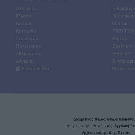
Ζάκυνθος
Η Εφημερ
Ελλάδα
Ραδιοφωνι
Κόσμος
91.8 fm
Κοινωνία
PRINT SHO
Οικονομία
Digital
Πολιτισμός
Ηλεκτρον
Αθλητισμός
“ΕΡΜΗΣ”
Αγγελίες
Συνδρομέ
Ermis Radio
Επικοινων
Διακριτικός τίτλος:
www.ermisnews.
Διαχειριστής – Διευθυντής:
Αγγελική Ξ
Αρχισυντάκτης:
Δημ. Πέττας