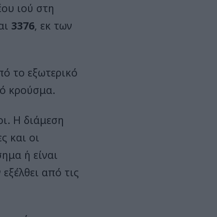
ου ιού στη
ναι
3376
, εκ των
πό το εξωτερικό
τό κρούσμα.
ι. Η διάμεση
ες και οι
ημα ή είναι
 εξέλθει από τις