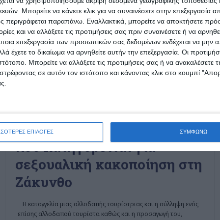
χεται να χρησιμοποιήσουμε ακριβή δεδομένα γεωγραφικής τοποθεσίας 
ών. Μπορείτε να κάνετε κλικ για να συναινέσετε στην επεξεργασία απ
ς περιγράφεται παραπάνω. Εναλλακτικά, μπορείτε να αποκτήσετε πρό
ίες και να αλλάξετε τις προτιμήσεις σας πριν συναινέσετε ή να αρνηθεί
ποια επεξεργασία των προσωπικών σας δεδομένων ενδέχεται να μην απ
λά έχετε το δικαίωμα να αρνηθείτε αυτήν την επεξεργασία. Οι προτιμήσ
ιστότοπο. Μπορείτε να αλλάξετε τις προτιμήσεις σας ή να ανακαλέσετε
στρέφοντας σε αυτόν τον ιστότοπο και κάνοντας κλικ στο κουμπί "Απ
ς.
ΕΛΛΆΔΑ
ΖΆΚΥΝΘΟΣ
Στον Εισαγγελέα τουρίστας
ΣΣΟΤΕΡΕΣ ΕΠΙΛΟΓΕΣ
ΣΥΜΦΩΝΩ
που κατηγορείται για
σεξουαλική κακοποίηση στη
Ζάκυνθο
Η καταγγελία μιας αλλοδαπής τουρίστριας και η σύλληψη ενός
επίσης αλλοδαπού τουρίστα καθώς και η προσαγωγή του,