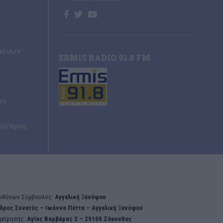
μένων
ERMIS RADIO 91.8 FM
ρη
πό/προς
υθύνων Σύμβουλος:
Αγγελική Ξενόφου
δρος Συνετός – Iωάννα Πέττα – Αγγελική Ξενόφου
χείρησης:
Aγίας Βαρβάρας 2 – 29100 Ζάκυνθος