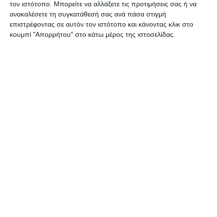
τον ιστότοπο. Μπορείτε να αλλάξετε τις προτιμήσεις σας ή να
ανακαλέσετε τη συγκατάθεσή σας ανά πάσα στιγμή
επιστρέφοντας σε αυτόν τον ιστότοπο και κάνοντας κλικ στο
κουμπί "Απορρήτου" στο κάτω μέρος της ιστοσελίδας.
ΖΆΚΥΝΘΟΣ
Έφυγε από τη ζωή ο
συμπολίτης μας Διονύσιος
Κοτσώνης
Ένας ακόμα συμπολίτης μας έφυγε από τη ζωή αυτές τις ημέρες και
πρόκειται για τον Διονύσιο Κοτσώνη του Ηλία. Η νεκρώσιμος