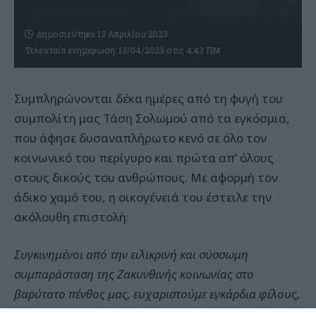
Δημοσιεύτηκε 13 Απριλίου 2023
Τελευταία ενημέρωση: 13/04/2023 στις 4:43 ΠΜ
Συμπληρώνονται δέκα ημέρες από τη φυγή του
συμπολίτη μας Τάση Σολωμού από τα εγκόσμια,
που άφησε δυσαναπλήρωτο κενό σε όλο τον
κοινωνικό του περίγυρο και πρώτα απ’ όλους
στους δικούς του ανθρώπους. Με αφορμή τον
άδικο χαμό του, η οικογένειά του έστειλε την
ακόλουθη επιστολή:
Συγκινημένοι από την ειλικρινή και σύσσωμη
συμπαράσταση της Ζακυνθινής κοινωνίας στο
βαρύτατο πένθος μας, ευχαριστούμε εγκάρδια φίλους,
γνωστούς, συνεργάτες αλλά και κάθε συμπολίτη μας