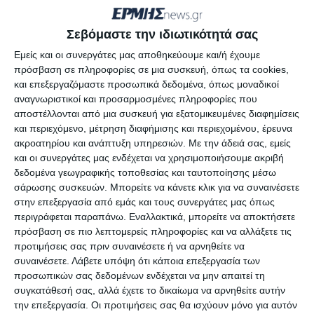
ξεχωριστά.
Σεβόμαστε την ιδιωτικότητά σας
Η στοργή με την οποία μας περιβάλλατε τις δύσκολες
Εμείς και οι συνεργάτες μας αποθηκεύουμε και/ή έχουμε
πρόσβαση σε πληροφορίες σε μια συσκευή, όπως τα cookies,
αυτές ώρες, απέδειξε πως το όραμα του συζύγου,
και επεξεργαζόμαστε προσωπικά δεδομένα, όπως μοναδικοί
πατέρα, αδερφού και θείου μας, Αναστασίου Ι.
αναγνωριστικοί και προσαρμοσμένες πληροφορίες που
Σολωμού – Αμούντη για ενότητα και προσφορά με
αποστέλλονται από μια συσκευή για εξατομικευμένες διαφημίσεις
και περιεχόμενο, μέτρηση διαφήμισης και περιεχομένου, έρευνα
γνώμονα το ανταποδοτικό όφελος για την τοπική
ακροατηρίου και ανάπτυξη υπηρεσιών.
Με την άδειά σας, εμείς
κοινωνία είναι ζωντανό και καρποφορεί.
και οι συνεργάτες μας ενδέχεται να χρησιμοποιήσουμε ακριβή
δεδομένα γεωγραφικής τοποθεσίας και ταυτοποίησης μέσω
σάρωσης συσκευών. Μπορείτε να κάνετε κλικ για να συναινέσετε
στην επεξεργασία από εμάς και τους συνεργάτες μας όπως
Αφήστε ένα σχόλιο
περιγράφεται παραπάνω. Εναλλακτικά, μπορείτε να αποκτήσετε
πρόσβαση σε πιο λεπτομερείς πληροφορίες και να αλλάξετε τις
προτιμήσεις σας πριν συναινέσετε ή να αρνηθείτε να
συναινέσετε.
Λάβετε υπόψη ότι κάποια επεξεργασία των
προσωπικών σας δεδομένων ενδέχεται να μην απαιτεί τη
ΔΙΑΒΆΣΤΕ ΕΠΊΣΗΣ
συγκατάθεσή σας, αλλά έχετε το δικαίωμα να αρνηθείτε αυτήν
την επεξεργασία. Οι προτιμήσεις σας θα ισχύουν μόνο για αυτόν