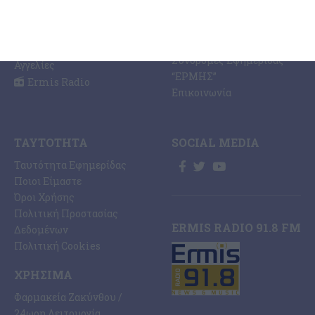
Κοινωνία
Digital
Οικονομία
Ηλεκτρονική Έκδοση
Πολιτισμός
Εφημερίδας “ΕΡΜΗΣ”
Αθλητισμός
Συνδρομές Εφημερίδας
Αγγελίες
“ΕΡΜΗΣ”
Ermis Radio
Επικοινωνία
ΤΑΥΤΌΤΗΤΑ
SOCIAL MEDIA
Ταυτότητα Εφημερίδας
Ποιοι Είμαστε
Όροι Χρήσης
Πολιτική Προστασίας
ERMIS RADIO 91.8 FM
Δεδομένων
Πολιτική Cookies
ΧΡΉΣΙΜΑ
Φαρμακεία Ζακύνθου /
24ωρη Λειτουργία