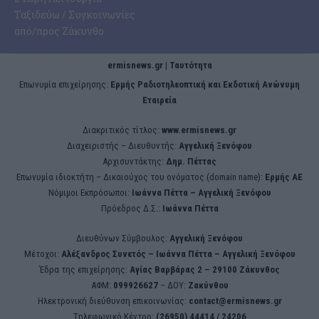
Ταξιδεύω / Συγκοινωνίες
από/προς Ζάκυνθο
ermisnews.gr | Ταυτότητα
Eπωνυμία επιχείρησης:
Ερμής Ραδιοτηλεοπτική και Εκδοτική Ανώνυμη
Εταιρεία
Διακριτικός τίτλος:
www.ermisnews.gr
Διαχειριστής – Διευθυντής:
Αγγελική Ξενόφου
Αρχισυντάκτης:
Δημ. Πέττας
Επωνυμία ιδιοκτήτη – Δικαιούχος του ονόματος (domain name):
Ερμής ΑΕ
Νόμιμοι Εκπρόσωποι:
Iωάννα Πέττα – Αγγελική Ξενόφου
Πρόεδρος Δ.Σ.:
Iωάννα Πέττα
Διευθύνων Σύμβουλος:
Αγγελική Ξενόφου
Μέτοχοι:
Αλέξανδρος Συνετός – Iωάννα Πέττα – Αγγελική Ξενόφου
Έδρα της επιχείρησης:
Aγίας Βαρβάρας 2 – 29100 Ζάκυνθος
ΑΦΜ:
099926627
– ΔΟΥ:
Ζακύνθου
Ηλεκτρονική διεύθυνση επικοινωνίας:
contact@ermisnews.gr
Tηλεφωνικό Κέντρο:
(26950) 44414 / 24206