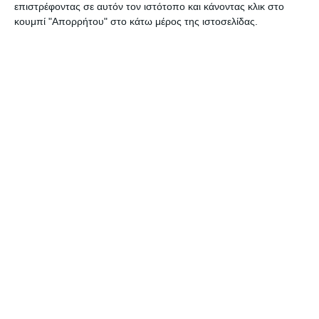
επιστρέφοντας σε αυτόν τον ιστότοπο και κάνοντας κλικ στο
κουμπί "Απορρήτου" στο κάτω μέρος της ιστοσελίδας.
ΕΛΛΆΔΑ
ΖΆΚΥΝΘΟΣ
ΟΙΚΟΝΟΜΊΑ
Οι καταπατήσεις σε αιγιαλούς
και πλατείες στο στόχαστρο
των υπηρεσιών στη Ζάκυνθο.
Τα προβλήματα της καταπάτησης δημοσίων χώρων έχουν αρχίσει
και μπαίνουν στο στόχαστρο των αρμοδίων υπηρεσιών μετά από
καταγγελίες πολιτών που γίνονται πλέον ακόμα και ανώνυμη
…
9 Αυγούστου 2026