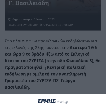
Γ. Βασιλειάδη
Δημοσιεύτηκε 15 Ιουνίου 2023
Τελευταία ενημέρωση: 15/06/2023 στις 7:06 ΜΜ
Στο πλαίσιο των προεκλογικών εκδηλώσεων για
τις εκλογές της 25ης Ιουνίου, την
Δευτέρα 19/6
και ώρα 9 το βράδυ έξω από το Εκλογικό
Κέντρο του ΣΥΡΙΖΑ (στην οδό Φωσκόλου 8), θα
πραγματοποιηθεί
η
Κεντρική πολιτική
εκδήλωση με ομιλητή τον αναπληρωτή
Γραμματέα του ΣΥΡΙΖΑ-ΠΣ, Γιώργο
Βασιλειάδη.
Κατά τη διάρκεια της επίσκεψής του στη