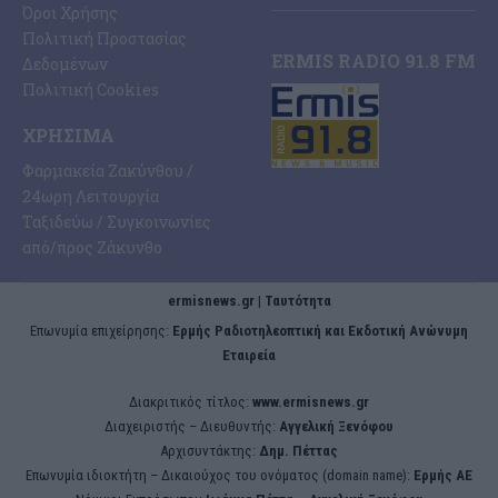
Όροι Χρήσης
Πολιτική Προστασίας
ERMIS RADIO 91.8 FM
Δεδομένων
Πολιτική Cookies
ΧΡΉΣΙΜΑ
Φαρμακεία Ζακύνθου /
24ωρη Λειτουργία
Ταξιδεύω / Συγκοινωνίες
από/προς Ζάκυνθο
ermisnews.gr | Ταυτότητα
Eπωνυμία επιχείρησης:
Ερμής Ραδιοτηλεοπτική και Εκδοτική Ανώνυμη
Εταιρεία
Διακριτικός τίτλος:
www.ermisnews.gr
Διαχειριστής – Διευθυντής:
Αγγελική Ξενόφου
Αρχισυντάκτης:
Δημ. Πέττας
Επωνυμία ιδιοκτήτη – Δικαιούχος του ονόματος (domain name):
Ερμής ΑΕ