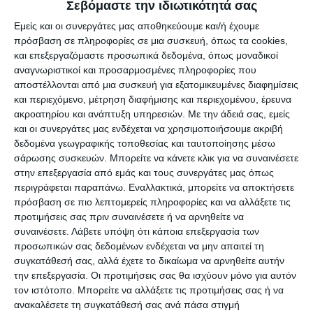
Ζάκυνθο, ο αν. Γραμματέας, θα παραχωρήσει
Σεβόμαστε την ιδιωτικότητά σας
συνεντεύξεις σε τοπικά ΜΜΕ και θα έχει
Εμείς και οι συνεργάτες μας αποθηκεύουμε και/ή έχουμε
συναντήσεις για τα θέματα υγείας του νησιού, με
πρόσβαση σε πληροφορίες σε μια συσκευή, όπως τα cookies,
και επεξεργαζόμαστε προσωπικά δεδομένα, όπως μοναδικοί
υγειονομικούς φορείς.
αναγνωριστικοί και προσαρμοσμένες πληροφορίες που
αποστέλλονται από μια συσκευή για εξατομικευμένες διαφημίσεις
και περιεχόμενο, μέτρηση διαφήμισης και περιεχομένου, έρευνα
ακροατηρίου και ανάπτυξη υπηρεσιών.
Με την άδειά σας, εμείς
Αφήστε ένα σχόλιο
και οι συνεργάτες μας ενδέχεται να χρησιμοποιήσουμε ακριβή
δεδομένα γεωγραφικής τοποθεσίας και ταυτοποίησης μέσω
σάρωσης συσκευών. Μπορείτε να κάνετε κλικ για να συναινέσετε
στην επεξεργασία από εμάς και τους συνεργάτες μας όπως
περιγράφεται παραπάνω. Εναλλακτικά, μπορείτε να αποκτήσετε
ΔΙΑΒΆΣΤΕ ΕΠΊΣΗΣ
πρόσβαση σε πιο λεπτομερείς πληροφορίες και να αλλάξετε τις
προτιμήσεις σας πριν συναινέσετε ή να αρνηθείτε να
συναινέσετε.
Λάβετε υπόψη ότι κάποια επεξεργασία των
προσωπικών σας δεδομένων ενδέχεται να μην απαιτεί τη
συγκατάθεσή σας, αλλά έχετε το δικαίωμα να αρνηθείτε αυτήν
την επεξεργασία. Οι προτιμήσεις σας θα ισχύουν μόνο για αυτόν
τον ιστότοπο. Μπορείτε να αλλάξετε τις προτιμήσεις σας ή να
ανακαλέσετε τη συγκατάθεσή σας ανά πάσα στιγμή