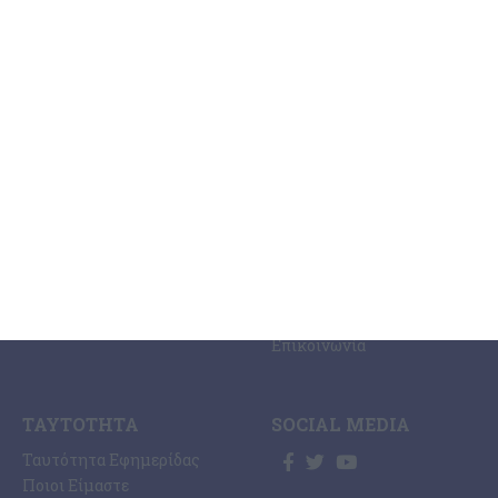
ΚΑΤΗΓΟΡΊΕΣ
ΣΧΕΤΙΚΆ ΜΕ ΕΜΆΣ
ΕΙΔΉΣΕΩΝ
Η Εφημερίδα ΕΡΜΗΣ
Ραδιοφωνικός Σταθμός
Ζάκυνθος
Ermis Radio 91.8 fm
Ελλάδα
PRINT SHOP /
Κόσμος
Εκτυπώσεις Offset –
Κοινωνία
Digital
Οικονομία
Ηλεκτρονική Έκδοση
Πολιτισμός
Εφημερίδας “ΕΡΜΗΣ”
Αθλητισμός
Συνδρομές Εφημερίδας
Αγγελίες
“ΕΡΜΗΣ”
Ermis Radio
Επικοινωνία
ΤΑΥΤΌΤΗΤΑ
SOCIAL MEDIA
Ταυτότητα Εφημερίδας
Ποιοι Είμαστε