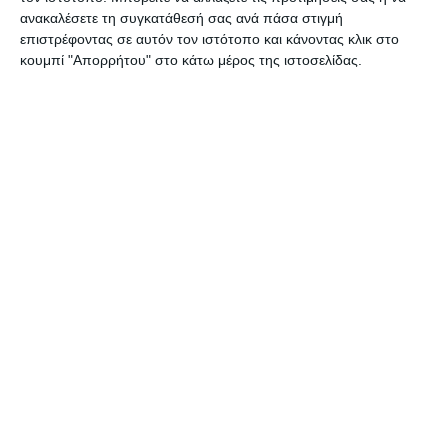
ανακαλέσετε τη συγκατάθεσή σας ανά πάσα στιγμή
επαγγελματίες».
επιστρέφοντας σε αυτόν τον ιστότοπο και κάνοντας κλικ στο
κουμπί "Απορρήτου" στο κάτω μέρος της ιστοσελίδας.
Τα Επτάνησα
Ως Επτανήσια η κ. Γκερέκου στάθηκε ιδιαίτερα σε
ζητήματα που αφορούν τα νησιά του Ιονίου και
είπε: «Μέσα από κάθε κρίση υπάρχει μία μεγάλη
ευκαιρία και στα Επτάνησα δεν ανεβάσαμε τον
πήχη όσο μας αξίζει, εννοώ μέσα από την
πολιτιστική μας κληρονομιά και ταυτότητα που
μπορεί να γίνει ένα πολύ ισχυρό brand. Πέρα από
την εξαιρετική φυσική ομορφιά να μην ξεχνάμε
τον πολιτισμό μας, τα έθιμά μας και κάτι ακόμα: η
σύνδεση του τουρισμού με την ελληνική
διατροφή, άρα η στήριξη στα τοπικά προϊόντα.
Να μην επαναπαυθούμε επειδή η χώρα μας εδώ