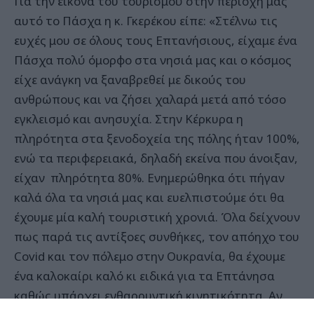
Για την εικόνα του τουρισμού στην περιοχή μας
αυτό το Πάσχα η κ. Γκερέκου είπε: «Στέλνω τις
ευχές μου σε όλους τους Επτανήσιους, είχαμε ένα
Πάσχα πολύ όμορφο στα νησιά μας και ο κόσμος
είχε ανάγκη να ξαναβρεθεί με δικούς του
ανθρώπους και να ζήσει χαλαρά μετά από τόσο
εγκλεισμό και ανησυχία. Στην Κέρκυρα η
πληρότητα στα ξενοδοχεία της πόλης ήταν 100%,
ενώ τα περιφερειακά, δηλαδή εκείνα που άνοιξαν,
είχαν πληρότητα 80%. Ενημερώθηκα ότι πήγαν
καλά όλα τα νησιά μας και ευελπιστούμε ότι θα
έχουμε μία καλή τουριστική χρονιά. Όλα δείχνουν
πως παρά τις αντίξοες συνθήκες, τον απόηχο του
Covid και τον πόλεμο στην Ουκρανία, θα έχουμε
ένα καλοκαίρι καλό κι ειδικά για τα Επτάνησα
καθώς υπάρχει ενθαρρυντική κινητικότητα. Αν