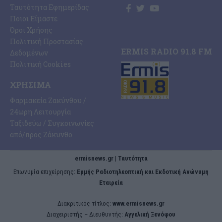
Ταυτότητα Εφημερίδας
Ποιοι Είμαστε
Όροι Χρήσης
Πολιτική Προστασίας
ERMIS RADIO 91.8 FM
Δεδομένων
Πολιτική Cookies
ΧΡΉΣΙΜΑ
Φαρμακεία Ζακύνθου /
24ωρη Λειτουργία
Ταξιδεύω / Συγκοινωνίες
από/προς Ζάκυνθο
ermisnews.gr | Ταυτότητα
Eπωνυμία επιχείρησης:
Ερμής Ραδιοτηλεοπτική και Εκδοτική Ανώνυμη
Εταιρεία
Διακριτικός τίτλος:
www.ermisnews.gr
Διαχειριστής – Διευθυντής:
Αγγελική Ξενόφου