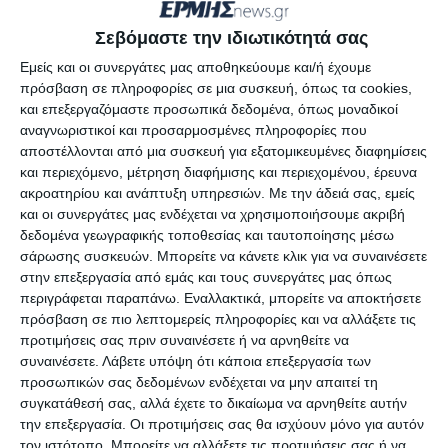
βέβαια δεν συμβεί κάτι απρόοπτο».
Σεβόμαστε την ιδιωτικότητά σας
Οι τιμές
Εμείς και οι συνεργάτες μας αποθηκεύουμε και/ή έχουμε
πρόσβαση σε πληροφορίες σε μια συσκευή, όπως τα cookies,
Για τις συνεχείς αυξήσεις τιμών η κ. Γκερέκου είπε
και επεξεργαζόμαστε προσωπικά δεδομένα, όπως μοναδικοί
αναγνωριστικοί και προσαρμοσμένες πληροφορίες που
ότι «η κυβέρνηση έχει αναγγείλει μέτρα στήριξης
αποστέλλονται από μια συσκευή για εξατομικευμένες διαφημίσεις
γιατί αντιλαμβάνεται πλήρως ότι το κόστος θα
και περιεχόμενο, μέτρηση διαφήμισης και περιεχομένου, έρευνα
είναι πολύ μεγαλύτερο και το κέρδος πολύ
ακροατηρίου και ανάπτυξη υπηρεσιών.
Με την άδειά σας, εμείς
και οι συνεργάτες μας ενδέχεται να χρησιμοποιήσουμε ακριβή
λιγότερο. Όμως το πρώτο είναι να έχουμε μία
δεδομένα γεωγραφικής τοποθεσίας και ταυτοποίησης μέσω
εισροή ικανοποιητική σε σχέση με τους
σάρωσης συσκευών. Μπορείτε να κάνετε κλικ για να συναινέσετε
επισκέπτες μας». Ειδικότερα η Πρόεδρος του ΕΟΤ
στην επεξεργασία από εμάς και τους συνεργάτες μας όπως
περιγράφεται παραπάνω. Εναλλακτικά, μπορείτε να αποκτήσετε
σημείωσε: «η πολιτεία πρέπει να βοηθήσει. Εγώ
πρόσβαση σε πιο λεπτομερείς πληροφορίες και να αλλάξετε τις
θέλω να ευχαριστήσω όλους τους επαγγελματίες
προτιμήσεις σας πριν συναινέσετε ή να αρνηθείτε να
του τουρισμού που πάντα έβαζαν πλάτη σε όλες
συναινέσετε.
Λάβετε υπόψη ότι κάποια επεξεργασία των
προσωπικών σας δεδομένων ενδέχεται να μην απαιτεί τη
τις κρίσεις και τώρα με τις τιμές προσπαθούν.
συγκατάθεσή σας, αλλά έχετε το δικαίωμα να αρνηθείτε αυτήν
Τώρα η κυβέρνηση πρέπει να κάνει μία δίκαιη και
την επεξεργασία. Οι προτιμήσεις σας θα ισχύουν μόνο για αυτόν
ισόρροπη στήριξη για να μη χάσουν πολλά οι
τον ιστότοπο. Μπορείτε να αλλάξετε τις προτιμήσεις σας ή να