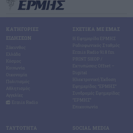
ΚΑΤΗΓΟΡΊΕΣ
ΣΧΕΤΙΚΆ ΜΕ ΕΜΆΣ
ΕΙΔΉΣΕΩΝ
Η Εφημερίδα ΕΡΜΗΣ
Ραδιοφωνικός Σταθμός
Ζάκυνθος
Ermis Radio 91.8 fm
Ελλάδα
PRINT SHOP /
Κόσμος
Εκτυπώσεις Offset –
Κοινωνία
Digital
Οικονομία
Ηλεκτρονική Έκδοση
Πολιτισμός
Εφημερίδας “ΕΡΜΗΣ”
Αθλητισμός
Συνδρομές Εφημερίδας
Αγγελίες
“ΕΡΜΗΣ”
Ermis Radio
Επικοινωνία
ΤΑΥΤΌΤΗΤΑ
SOCIAL MEDIA