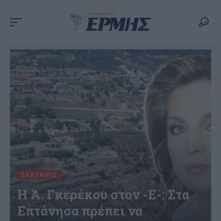
ΖΆΚΥΝΘΟΣ
Η Ά. Γκερέκου στον -Ε-: Στα
Επτάνησα πρέπει να