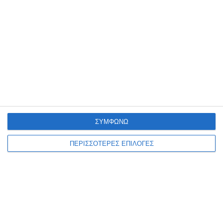
Το γύρο της Ελλάδας κάνουν οι χθεσινές καταγγελίες για μεγάλο
αριθμό βιασμών αλλοδαπών γυναικών με δεκάδες μέσα ενημέρωσης
να αναπαράγουν τις καταγγελίες της ΠΟΕΔΗΝ περί
…
7 Αυγούστου 2026
ΣΥΜΦΩΝΩ
ΠΕΡΙΣΣΟΤΕΡΕΣ ΕΠΙΛΟΓΕΣ
ΕΛΛΆΔΑ
ΖΆΚΥΝΘΟΣ
ΚΟΙΝΩΝΊΑ
ΠΟΕΔΗΝ : To Νοσοκομείο
Ζακύνθου είναι σε διαρκή