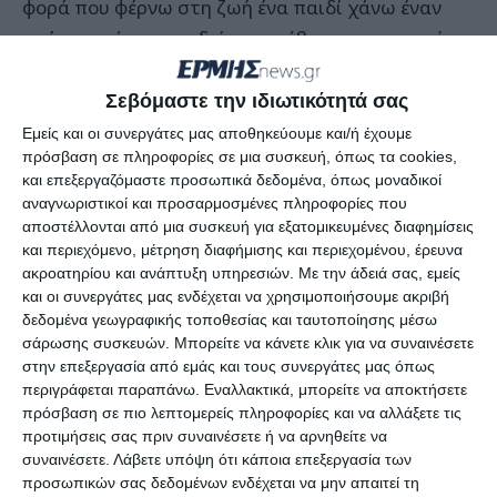
φορά που φέρνω στη ζωή ένα παιδί χάνω έναν
χτύπο από την καρδιά μου, κόβεται η αναπνοή
μου μέχρι να πάρει την πρώτη του ανάσα. Κάθε
φορά άκουγα ότι “έφυγε” ένα παιδί από μια
Σεβόμαστε την ιδιωτικότητά σας
ασθένεια που δεν καταλάβαινα. Πενθώ και σαν
Εμείς και οι συνεργάτες μας αποθηκεύουμε και/ή έχουμε
πρόσβαση σε πληροφορίες σε μια συσκευή, όπως τα cookies,
μάνα όχι μόνο σαν γιατρός.
και επεξεργαζόμαστε προσωπικά δεδομένα, όπως μοναδικοί
αναγνωριστικοί και προσαρμοσμένες πληροφορίες που
Όπως είπε, η κα Βούλτσου η μητέρα δεν είχε
αποστέλλονται από μια συσκευή για εξατομικευμένες διαφημίσεις
προβλήματα υγείας: «Γνωρίζω την οικογένεια
και περιεχόμενο, μέτρηση διαφήμισης και περιεχομένου, έρευνα
ακροατηρίου και ανάπτυξη υπηρεσιών.
Με την άδειά σας, εμείς
Δασκαλάκη 10 χρόνια. Την έβλεπα την κυρία
και οι συνεργάτες μας ενδέχεται να χρησιμοποιήσουμε ακριβή
Πισπιρίγκου μια φορά τον χρόνο. Δεν είχε
δεδομένα γεωγραφικής τοποθεσίας και ταυτοποίησης μέσω
προκύψει ποτέ κανένα θέμα. Ούτε καρκίνο είχε,
σάρωσης συσκευών. Μπορείτε να κάνετε κλικ για να συναινέσετε
στην επεξεργασία από εμάς και τους συνεργάτες μας όπως
ούτε ρήξη πλακούντα». «Παρέδωσα τρία υγιή
περιγράφεται παραπάνω. Εναλλακτικά, μπορείτε να αποκτήσετε
μωρά και αυτή τη στιγμή τα παιδιά είναι στο
πρόσβαση σε πιο λεπτομερείς πληροφορίες και να αλλάξετε τις
χώμα» είπε χαρακτηριστικά η γυναικολόγος της
προτιμήσεις σας πριν συναινέσετε ή να αρνηθείτε να
συναινέσετε.
Λάβετε υπόψη ότι κάποια επεξεργασία των
Ρούλας Πισπιρίγκου για τα τρία άτυχα παιδιά.
προσωπικών σας δεδομένων ενδέχεται να μην απαιτεί τη