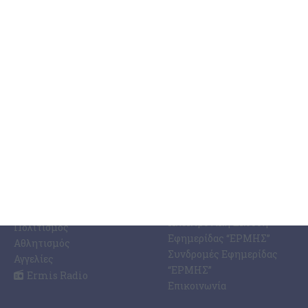
ΚΑΤΗΓΟΡΊΕΣ
ΣΧΕΤΙΚΆ ΜΕ ΕΜΆΣ
ΕΙΔΉΣΕΩΝ
Η Εφημερίδα ΕΡΜΗΣ
Ραδιοφωνικός Σταθμός
Ζάκυνθος
Ermis Radio 91.8 fm
Ελλάδα
PRINT SHOP /
Κόσμος
Εκτυπώσεις Offset –
Κοινωνία
Digital
Οικονομία
Ηλεκτρονική Έκδοση
Πολιτισμός
Εφημερίδας “ΕΡΜΗΣ”
Αθλητισμός
Συνδρομές Εφημερίδας
Αγγελίες
“ΕΡΜΗΣ”
Ermis Radio
Επικοινωνία