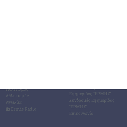
ΚΑΤΗΓΟΡΊΕΣ
ΣΧΕΤΙΚΆ ΜΕ ΕΜΆΣ
ΕΙΔΉΣΕΩΝ
Η Εφημερίδα ΕΡΜΗΣ
Ραδιοφωνικός Σταθμός
Ζάκυνθος
Ermis Radio 91.8 fm
Ελλάδα
PRINT SHOP /
Κόσμος
Εκτυπώσεις Offset –
Κοινωνία
Digital
Οικονομία
Ηλεκτρονική Έκδοση
Πολιτισμός
Εφημερίδας “ΕΡΜΗΣ”
Αθλητισμός
Συνδρομές Εφημερίδας
Αγγελίες
“ΕΡΜΗΣ”
Ermis Radio
Επικοινωνία