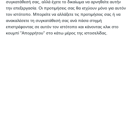
συγκατάθεσή σας, αλλά έχετε το δικαίωμα να αρνηθείτε αυτήν
Γιατί πραγματικά ήτανε μία ομαδική μάχη χωρίς
την επεξεργασία. Οι προτιμήσεις σας θα ισχύουν μόνο για αυτόν
αποκλεισμούς και νομίζω ότι την κερδίσαμε με
τον ιστότοπο. Μπορείτε να αλλάξετε τις προτιμήσεις σας ή να
την αξία μας κάνοντας την διαφορά.
ανακαλέσετε τη συγκατάθεσή σας ανά πάσα στιγμή
επιστρέφοντας σε αυτόν τον ιστότοπο και κάνοντας κλικ στο
κουμπί "Απορρήτου" στο κάτω μέρος της ιστοσελίδας.
Ευχαριστώ πολύ.
Γιωργος Στασινοπουλος
Αφήστε ένα σχόλιο
ΔΙΑΒΆΣΤΕ ΕΠΊΣΗΣ