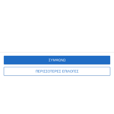
ανακοίνωσε ο Βουλευτής
Ζακύνθου
Πάνω από 3 εκατομμύρια ευρώ για την αναβάθμιση του Βιολογικού
ανακοίνωσε ο Βουλευτής Διονύσης Ακτύπης που γνωστοποίησε τα
ακόλουθα: Έργα συνολικού ύψους άνω των 3
…
7 Αυγούστου 2026
ΣΥΜΦΩΝΩ
ΠΕΡΙΣΣΟΤΕΡΕΣ ΕΠΙΛΟΓΕΣ