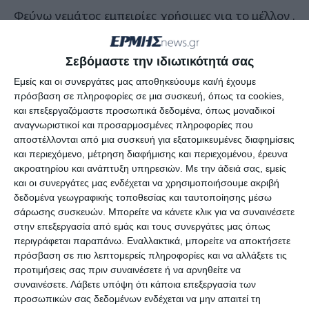
Φεύγω γεμάτος εμπειρίες χρήσιμες για το μέλλον .
Δίναμε καθημερινές μάχες, σε πολύ δύσκολες
Σεβόμαστε την ιδιωτικότητά σας
συνθήκες και νομίζω ότι ανταποκριθήκαμε
Εμείς και οι συνεργάτες μας αποθηκεύουμε και/ή έχουμε
επαρκώς στις ανάγκες και τα προβλήματα όλων
πρόσβαση σε πληροφορίες σε μια συσκευή, όπως τα cookies,
των πολιτών.
και επεξεργαζόμαστε προσωπικά δεδομένα, όπως μοναδικοί
αναγνωριστικοί και προσαρμοσμένες πληροφορίες που
αποστέλλονται από μια συσκευή για εξατομικευμένες διαφημίσεις
Αυτός είναι ο λόγος που αισθάνομαι υπερηφανος
και περιεχόμενο, μέτρηση διαφήμισης και περιεχομένου, έρευνα
και δυνατός.
ακροατηρίου και ανάπτυξη υπηρεσιών.
Με την άδειά σας, εμείς
και οι συνεργάτες μας ενδέχεται να χρησιμοποιήσουμε ακριβή
δεδομένα γεωγραφικής τοποθεσίας και ταυτοποίησης μέσω
Νιώθω συγχρόνως υπερήφανος για την στήριξη
σάρωσης συσκευών. Μπορείτε να κάνετε κλικ για να συναινέσετε
που είχα από την οικογένεια μου , από όλους τους
στην επεξεργασία από εμάς και τους συνεργάτες μας όπως
συνεργάτες μου, όλα τα στελέχη της
περιγράφεται παραπάνω. Εναλλακτικά, μπορείτε να αποκτήσετε
πρόσβαση σε πιο λεπτομερείς πληροφορίες και να αλλάξετε τις
Αντιπεριφέρειας Ζακύνθου και όλους τους
προτιμήσεις σας πριν συναινέσετε ή να αρνηθείτε να
υπαλλήλους σε όλες τις υπηρεσίες.
συναινέσετε.
Λάβετε υπόψη ότι κάποια επεξεργασία των
προσωπικών σας δεδομένων ενδέχεται να μην απαιτεί τη