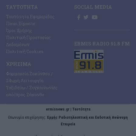
ΤΑΥΤΌΤΗΤΑ
SOCIAL MEDIA
Ταυτότητα Εφημερίδας
Ποιοι Είμαστε
Όροι Χρήσης
Πολιτική Προστασίας
ERMIS RADIO 91.8 FM
Δεδομένων
Πολιτική Cookies
ΧΡΉΣΙΜΑ
Φαρμακεία Ζακύνθου /
24ωρη Λειτουργία
Ταξιδεύω / Συγκοινωνίες
από/προς Ζάκυνθο
ermisnews.gr | Ταυτότητα
Eπωνυμία επιχείρησης:
Ερμής Ραδιοτηλεοπτική και Εκδοτική Ανώνυμη
Εταιρεία