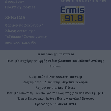
ERMIS RADIO 91.8 FM
Δεδομένων
Πολιτική Cookies
ΧΡΉΣΙΜΑ
Φαρμακεία Ζακύνθου /
24ωρη Λειτουργία
Ταξιδεύω / Συγκοινωνίες
από/προς Ζάκυνθο
ermisnews.gr | Ταυτότητα
Eπωνυμία επιχείρησης:
Ερμής Ραδιοτηλεοπτική και Εκδοτική Ανώνυμη
Εταιρεία
Διακριτικός τίτλος:
www.ermisnews.gr
Διαχειριστής – Διευθυντής:
Αγγελική Ξενόφου
Αρχισυντάκτης:
Δημ. Πέττας
Επωνυμία ιδιοκτήτη – Δικαιούχος του ονόματος (domain name):
Ερμής ΑΕ
Νόμιμοι Εκπρόσωποι:
Iωάννα Πέττα – Αγγελική Ξενόφου
Πρόεδρος Δ.Σ.:
Iωάννα Πέττα