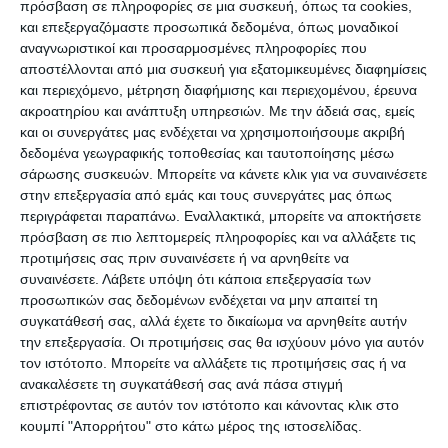
δημοφιλέστερο τουριστικό προορισμό
πρόσβαση σε πληροφορίες σε μια συσκευή, όπως τα cookies,
και επεξεργαζόμαστε προσωπικά δεδομένα, όπως μοναδικοί
των Κυπρίων, οι οποίοι θα χρειαστεί
αναγνωριστικοί και προσαρμοσμένες πληροφορίες που
αποστέλλονται από μια συσκευή για εξατομικευμένες διαφημίσεις
επίσης να εξετασθούν.
και περιεχόμενο, μέτρηση διαφήμισης και περιεχομένου, έρευνα
ακροατηρίου και ανάπτυξη υπηρεσιών.
Με την άδειά σας, εμείς
και οι συνεργάτες μας ενδέχεται να χρησιμοποιήσουμε ακριβή
Το Μαρόκο απομακρύνθηκε εντελώς
δεδομένα γεωγραφικής τοποθεσίας και ταυτοποίησης μέσω
από τη λίστα ασφαλών χωρών της
σάρωσης συσκευών. Μπορείτε να κάνετε κλικ για να συναινέσετε
στην επεξεργασία από εμάς και τους συνεργάτες μας όπως
Κύπρου, λόγω μεγαλύτερης διασποράς
περιγράφεται παραπάνω. Εναλλακτικά, μπορείτε να αποκτήσετε
πρόσβαση σε πιο λεπτομερείς πληροφορίες και να αλλάξετε τις
του κορωνοϊού και η Ταϋλάνδη
προτιμήσεις σας πριν συναινέσετε ή να αρνηθείτε να
αναβαθμίστηκε από την κατηγορία Β
συναινέσετε.
Λάβετε υπόψη ότι κάποια επεξεργασία των
προσωπικών σας δεδομένων ενδέχεται να μην απαιτεί τη
στην Α.
συγκατάθεσή σας, αλλά έχετε το δικαίωμα να αρνηθείτε αυτήν
την επεξεργασία. Οι προτιμήσεις σας θα ισχύουν μόνο για αυτόν
τον ιστότοπο. Μπορείτε να αλλάξετε τις προτιμήσεις σας ή να
Η υποβάθμιση της Ελλάδας προκλήθηκε
ανακαλέσετε τη συγκατάθεσή σας ανά πάσα στιγμή
επιστρέφοντας σε αυτόν τον ιστότοπο και κάνοντας κλικ στο
από κρούσματα Κυπρίων οι οποίοι
κουμπί "Απορρήτου" στο κάτω μέρος της ιστοσελίδας.