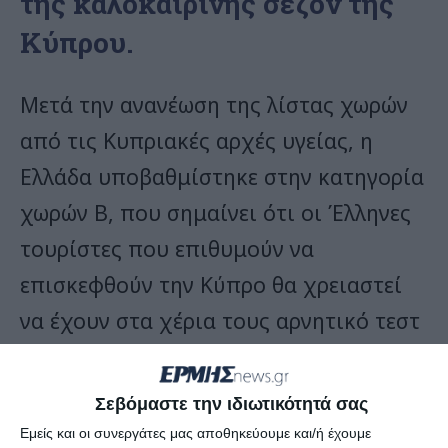
της καλοκαιρινής σεζόν της
Κύπρου.
Μετά την ανανέωση της λίστας χωρών
από τις Κυπριακές αρχές υγείας, η
Ελλάδα υποβαθμίστηκε στην κατηγορία
χωρών Β, που σημαίνει ότι οι Έλληνες
τουρίστες που επιθυμούν να
επισκεφθούν την Κύπρο θα χρειαστεί
να έχουν στα χέρια τους αρνητικό τεστ
κορωνοϊού.
Σεβόμαστε την ιδιωτικότητά σας
Επιπλέον, η Ελλάδα αποτελεί τον
Εμείς και οι συνεργάτες μας αποθηκεύουμε και/ή έχουμε