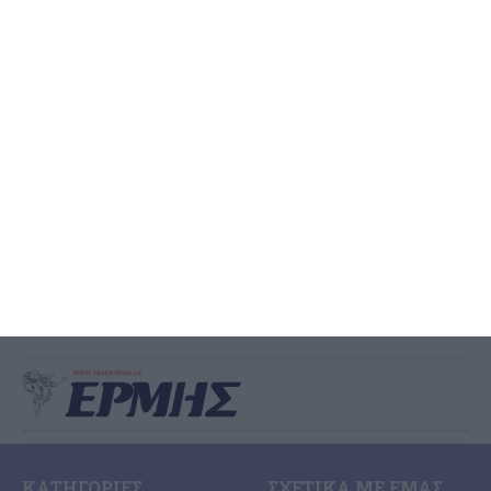
Συλλήψεις 3 ατόμων για
διακίνηση 0.5 γραμ. κοκαΐνης
και 9.5 γραμ. κάνναβης στη
Ζάκυνθο
Από την Υποδιεύθυνση Δίωξης Ναρκωτικών συνελήφθησαν -3-
άτομα για διακίνηση ναρκωτικών ουσιών στην Ζάκυνθο Από
αστυνομικούς της Υποδιεύθυνσης Δίωξης Ναρκωτικών, της
Διεύθυνσης Αντιμετώπισης Οργανωμένου Εγκλήματος,
…
4 Αυγούστου 2026
ΚΑΤΗΓΟΡΊΕΣ
ΣΧΕΤΙΚΆ ΜΕ ΕΜΆΣ