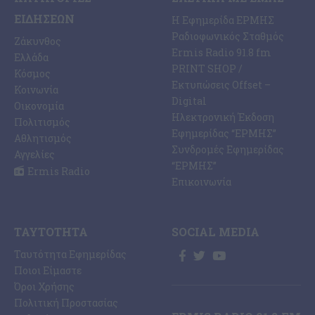
ΕΙΔΉΣΕΩΝ
Η Εφημερίδα ΕΡΜΗΣ
Ραδιοφωνικός Σταθμός
Ζάκυνθος
Ermis Radio 91.8 fm
Ελλάδα
PRINT SHOP /
Κόσμος
Εκτυπώσεις Offset –
Κοινωνία
Digital
Οικονομία
Ηλεκτρονική Έκδοση
Πολιτισμός
Εφημερίδας “ΕΡΜΗΣ”
Αθλητισμός
Συνδρομές Εφημερίδας
Αγγελίες
“ΕΡΜΗΣ”
Ermis Radio
Επικοινωνία
ΤΑΥΤΌΤΗΤΑ
SOCIAL MEDIA
Ταυτότητα Εφημερίδας
Ποιοι Είμαστε
Όροι Χρήσης
Πολιτική Προστασίας