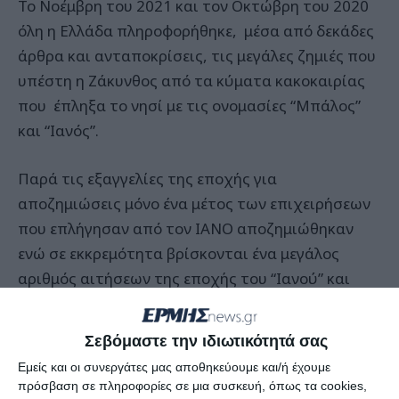
Το Νοέμβρη του 2021 και τον Οκτώβρη του 2020
όλη η Ελλάδα πληροφορήθηκε, μέσα από δεκάδες
άρθρα και ανταποκρίσεις, τις μεγάλες ζημιές που
υπέστη η Ζάκυνθος από τα κύματα κακοκαιρίας
που έπληξα το νησί με τις ονομασίες “Μπάλος”
και “Ιανός”.
Παρά τις εξαγγελίες της εποχής για
αποζημιώσεις μόνο ένα μέτος των επιχειρήσεων
που επλήγησαν από τον ΙΑΝΟ αποζημιώθηκαν
ενώ σε εκκρεμότητα βρίσκονται ένα μεγάλος
αριθμός αιτήσεων της εποχής του “Ιανού” και
όλες οι αιτήσεις που υποβλήθηκαν για
αποζημιώσεις της εποχής του “Μπάλου”.
Σεβόμαστε την ιδιωτικότητά σας
Εμείς και οι συνεργάτες μας αποθηκεύουμε και/ή έχουμε
Συγκεκριμένα από το υπουργείο Ανάπτυξης και
πρόσβαση σε πληροφορίες σε μια συσκευή, όπως τα cookies,