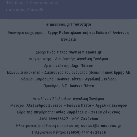
Ταξιδεύω / Συγκοινωνίες
από/προς Ζάκυνθο
ermisnews.gr | Ταυτότητα
Eπωνυμία επιχείρησης:
Ερμής Ραδιοτηλεοπτική και Εκδοτική Ανώνυμη
Εταιρεία
Διακριτικός τίτλος:
www.ermisnews.gr
Διαχειριστής – Διευθυντής:
Αγγελική Ξενόφου
Αρχισυντάκτης:
Δημ. Πέττας
Επωνυμία ιδιοκτήτη – Δικαιούχος του ονόματος (domain name):
Ερμής ΑΕ
Νόμιμοι Εκπρόσωποι:
Iωάννα Πέττα – Αγγελική Ξενόφου
Πρόεδρος Δ.Σ.:
Iωάννα Πέττα
Διευθύνων Σύμβουλος:
Αγγελική Ξενόφου
Μέτοχοι:
Αλέξανδρος Συνετός – Iωάννα Πέττα – Αγγελική Ξενόφου
Έδρα της επιχείρησης:
Aγίας Βαρβάρας 2 – 29100 Ζάκυνθος
ΑΦΜ:
099926627
– ΔΟΥ:
Ζακύνθου
Ηλεκτρονική διεύθυνση επικοινωνίας:
contact@ermisnews.gr
Tηλεφωνικό Κέντρο:
(26950) 44414 / 24206