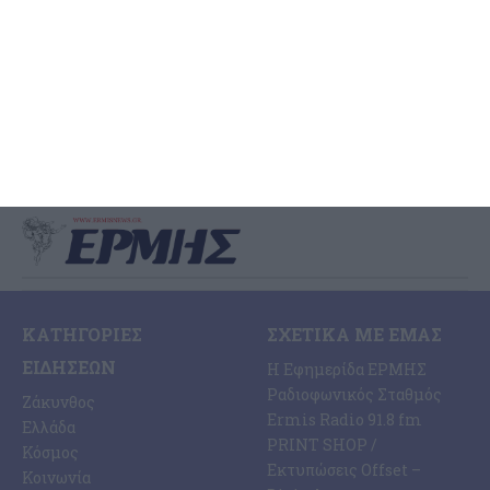
Διαμαρτυρία κατέθεσε ο συνδυασμός της Λαϊκής Συσπείρωσης
του Δημοτικού Συμβουλίου για ητ διαχείριση των λυμάτων της
Ζακύνθου και σε ανακοίνωση που εξέδωσε αναφέρει: Για άλλη
…
7 Αυγούστου 2026
ΚΑΤΗΓΟΡΊΕΣ
ΣΧΕΤΙΚΆ ΜΕ ΕΜΆΣ
ΕΙΔΉΣΕΩΝ
Η Εφημερίδα ΕΡΜΗΣ
Ραδιοφωνικός Σταθμός
Ζάκυνθος
Ermis Radio 91.8 fm
Ελλάδα
PRINT SHOP /
Κόσμος
Εκτυπώσεις Offset –
Κοινωνία