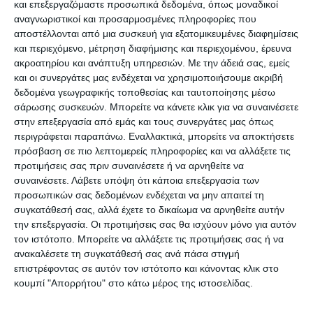
Επενδύσεων ανακοινώθηκε η προκήρυξη της
και επεξεργαζόμαστε προσωπικά δεδομένα, όπως μοναδικοί
δράσης «Επιχορήγηση υφιστάμενων
αναγνωριστικοί και προσαρμοσμένες πληροφορίες που
αποστέλλονται από μια συσκευή για εξατομικευμένες διαφημίσεις
επιχειρήσεων που έχουν πληγεί από την
και περιεχόμενο, μέτρηση διαφήμισης και περιεχομένου, έρευνα
πανδημία, σε περιοχές που υπέστησαν μεγάλες
ακροατηρίου και ανάπτυξη υπηρεσιών.
Με την άδειά σας, εμείς
φυσικές καταστροφές».
και οι συνεργάτες μας ενδέχεται να χρησιμοποιήσουμε ακριβή
δεδομένα γεωγραφικής τοποθεσίας και ταυτοποίησης μέσω
σάρωσης συσκευών. Μπορείτε να κάνετε κλικ για να συναινέσετε
Πρόκειται για μια στοχευμένη δημόσια στήριξη, η
στην επεξεργασία από εμάς και τους συνεργάτες μας όπως
οποία εντάσσεται στο Ε.Π. «Ανταγωνιστικότητα,
περιγράφεται παραπάνω. Εναλλακτικά, μπορείτε να αποκτήσετε
πρόσβαση σε πιο λεπτομερείς πληροφορίες και να αλλάξετε τις
Επιχειρηματικότητα και Καινοτομία»,
προτιμήσεις σας πριν συναινέσετε ή να αρνηθείτε να
χρηματοδοτείται δε με πόρους της Ελλάδας και
συναινέσετε.
Λάβετε υπόψη ότι κάποια επεξεργασία των
της Ευρωπαϊκής Ενωσης (Ευρωπαϊκό Ταμείο
προσωπικών σας δεδομένων ενδέχεται να μην απαιτεί τη
συγκατάθεσή σας, αλλά έχετε το δικαίωμα να αρνηθείτε αυτήν
Περιφερειακής Ανάπτυξης – ΕΤΠΑ REACT EU).
την επεξεργασία. Οι προτιμήσεις σας θα ισχύουν μόνο για αυτόν
τον ιστότοπο. Μπορείτε να αλλάξετε τις προτιμήσεις σας ή να
Η συνολική δημόσια δαπάνη ανέρχεται σε
ανακαλέσετε τη συγκατάθεσή σας ανά πάσα στιγμή
επιστρέφοντας σε αυτόν τον ιστότοπο και κάνοντας κλικ στο
26.000.000 ευρώ και κατανέμεται ενδεικτικά σε
κουμπί "Απορρήτου" στο κάτω μέρος της ιστοσελίδας.
20.000.000 ευρώ για μικρομεσαίες επιχειρήσεις
και 6.000.000 ευρώ για μεγάλες επιχειρήσεις. Η