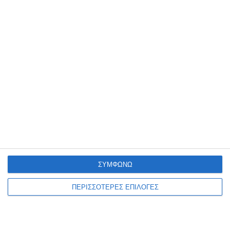
παραεμπόριο
Συνελήφθη, από αστυνομικούς του Αστυνομικού Τμήματος
Ζακύνθου, 40χρονος αλλοδαπός, για άσκηση υπαίθριου εμπορίου,
στερούμενος σχετικής άδειας από την αρμόδια Αρχή. Η σύλληψη
του αλλοδαπού έγινε
…
8 Αυγούστου 2026
ΣΥΜΦΩΝΩ
ΠΕΡΙΣΣΟΤΕΡΕΣ ΕΠΙΛΟΓΕΣ
ΖΆΚΥΝΘΟΣ