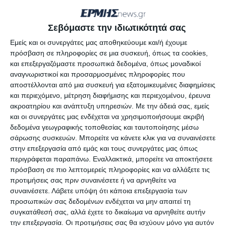
σύσκεψη συμμετέχει το μισό
υπουργικό συμβούλιο.
Σεβόμαστε την ιδιωτικότητά σας
Εμείς και οι συνεργάτες μας αποθηκεύουμε και/ή έχουμε
Στη σύσκεψη θα μετάσχουν ο Υπουργός
πρόσβαση σε πληροφορίες σε μια συσκευή, όπως τα cookies,
και επεξεργαζόμαστε προσωπικά δεδομένα, όπως μοναδικοί
Προστασίας του Πολίτη
Μιχάλης
αναγνωριστικοί και προσαρμοσμένες πληροφορίες που
Χρυσοχοΐδης
, ο Υπουργός Εσωτερικών
αποστέλλονται από μια συσκευή για εξατομικευμένες διαφημίσεις
και περιεχόμενο, μέτρηση διαφήμισης και περιεχομένου, έρευνα
Τάκης Θεοδωρικάκος
, ο Υπουργός
ακροατηρίου και ανάπτυξη υπηρεσιών.
Με την άδειά σας, εμείς
και οι συνεργάτες μας ενδέχεται να χρησιμοποιήσουμε ακριβή
Ναυτιλίας και Νησιωτικής Πολιτικής
δεδομένα γεωγραφικής τοποθεσίας και ταυτοποίησης μέσω
σάρωσης συσκευών. Μπορείτε να κάνετε κλικ για να συναινέσετε
Γιάννης Πλακιωτάκης
, ο Υπουργός
στην επεξεργασία από εμάς και τους συνεργάτες μας όπως
Επικρατείας
Γιώργος Γεραπετρίτης
, ο
περιγράφεται παραπάνω. Εναλλακτικά, μπορείτε να αποκτήσετε
πρόσβαση σε πιο λεπτομερείς πληροφορίες και να αλλάξετε τις
Υφυπουργός Ανάπτυξης
Νίκος
προτιμήσεις σας πριν συναινέσετε ή να αρνηθείτε να
συναινέσετε.
Λάβετε υπόψη ότι κάποια επεξεργασία των
Παπαθανάσης
, ο Υφυπουργός
προσωπικών σας δεδομένων ενδέχεται να μην απαιτεί τη
Προστασίας του Πολίτη αρμόδιος για
συγκατάθεσή σας, αλλά έχετε το δικαίωμα να αρνηθείτε αυτήν
την επεξεργασία. Οι προτιμήσεις σας θα ισχύουν μόνο για αυτόν