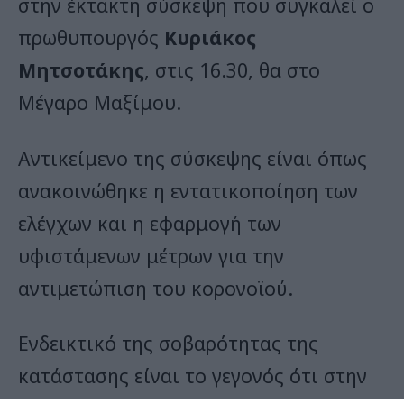
στην έκτακτη σύσκεψη που συγκαλεί ο
πρωθυπουργός
Κυριάκος
Μητσοτάκης
, στις 16.30, θα στο
Μέγαρο Μαξίμου.
Αντικείμενο της σύσκεψης είναι όπως
ανακοινώθηκε η εντατικοποίηση των
ελέγχων και η εφαρμογή των
υφιστάμενων μέτρων για την
αντιμετώπιση του κορονοϊού.
Ενδεικτικό της σοβαρότητας της
κατάστασης είναι το γεγονός ότι στην