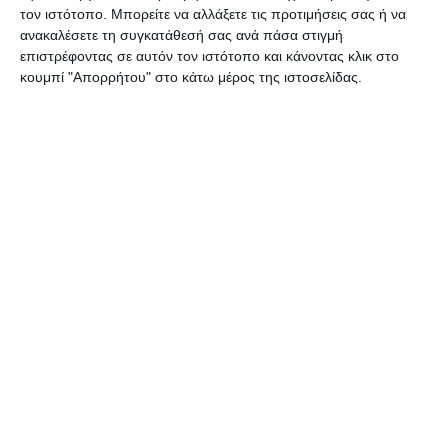
την Πολιτική Προστασία και τη
τον ιστότοπο. Μπορείτε να αλλάξετε τις προτιμήσεις σας ή να
ανακαλέσετε τη συγκατάθεσή σας ανά πάσα στιγμή
Διαχείριση Κρίσεων
Νίκος Χαρδαλιάς
,
επιστρέφοντας σε αυτόν τον ιστότοπο και κάνοντας κλικ στο
κουμπί "Απορρήτου" στο κάτω μέρος της ιστοσελίδας.
ο Υφυπουργός παρά τω Πρωθυπουργώ
αρμόδιος για το Συντονισμό του
Κυβερνητικού Έργου
Άκης Σκέρτσος
,
ο Υφυπουργός παρά τω Πρωθυπουργώ
και Κυβερνητικός Εκπρόσωπος
Στέλιος
Πέτσας
, ο Γενικός Γραμματέας του
Πρωθυπουργού
Γρηγόρης
Δημητριάδης
, ο Γενικός Γραμματέας
Εμπορίου και Προστασίας Καταναλωτή
Παναγιώτης Σταμπουλίδης
, ο
Διοικητής της Εθνικής Αρχής