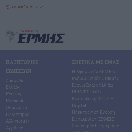
3 Αυγούστου 2026
ΚΑΤΗΓΟΡΊΕΣ
ΣΧΕΤΙΚΆ ΜΕ ΕΜΆΣ
ΕΙΔΉΣΕΩΝ
Η Εφημερίδα ΕΡΜΗΣ
Ραδιοφωνικός Σταθμός
Ζάκυνθος
Ermis Radio 91.8 fm
Ελλάδα
PRINT SHOP /
Κόσμος
Εκτυπώσεις Offset –
Κοινωνία
Digital
Οικονομία
Ηλεκτρονική Έκδοση
Πολιτισμός
Εφημερίδας “ΕΡΜΗΣ”
Αθλητισμός
Συνδρομές Εφημερίδας
Αγγελίες