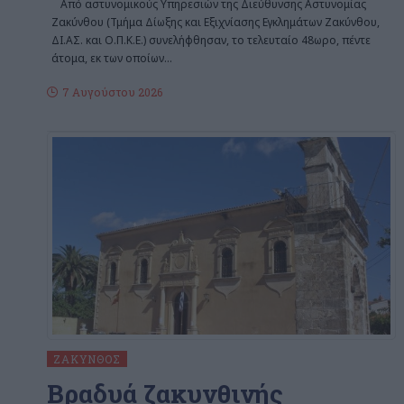
Από αστυνομικούς Υπηρεσιών της Διεύθυνσης Αστυνομίας
Ζακύνθου (Τμήμα Δίωξης και Εξιχνίασης Εγκλημάτων Ζακύνθου,
ΔΙ.ΑΣ. και Ο.Π.Κ.Ε.) συνελήφθησαν, το τελευταίο 48ωρο, πέντε
άτομα, εκ των οποίων
…
7 Αυγούστου 2026
ΖΆΚΥΝΘΟΣ
Βραδυά ζακυνθινής