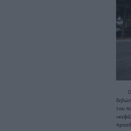
Ο Πρό
δηλώσ
του π
«κεφά
προσδ