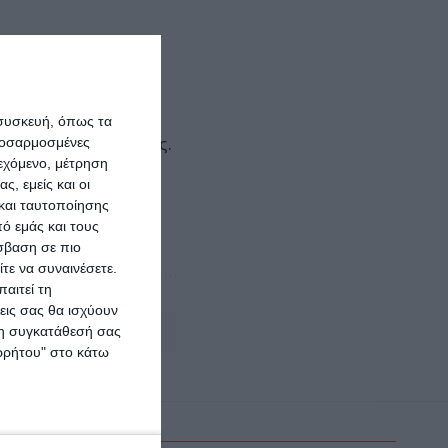
υσείο Χαλκίδας θα
ό «πόλο έλξης» για
λάδας, με απώτερο
 συσκευή, όπως τα
εθνικής αυτογνωσίας.
προσαρμοσμένες
ιεχόμενο, μέτρηση
ς, εμείς και οι
, με αναφορά και
και ταυτοποίησης
αι την ψυχαγωγία.
ό εμάς και τους
σβαση σε πιο
τε να συναινέσετε.
αιτεί τη
εις σας θα ισχύουν
 τη συγκατάθεσή σας
Αφήστε ένα σχόλιο
ορρήτου" στο κάτω