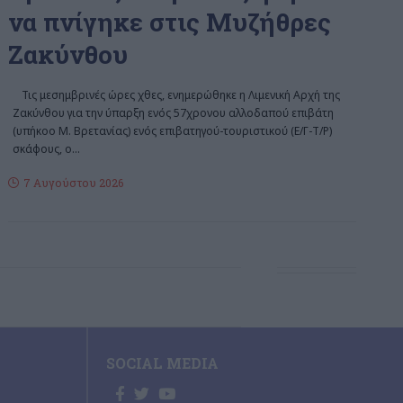
να πνίγηκε στις Μυζήθρες
Ζακύνθου
Τις μεσημβρινές ώρες χθες, ενημερώθηκε η Λιμενική Αρχή της
Ζακύνθου για την ύπαρξη ενός 57χρονου αλλοδαπού επιβάτη
(υπήκοο Μ. Βρετανίας) ενός επιβατηγού-τουριστικού (Ε/Γ-Τ/Ρ)
σκάφους, ο
…
7 Αυγούστου 2026
SOCIAL MEDIA