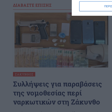
ΔΙΑΒΆΣΤΕ ΕΠΊΣΗΣ
ΠΕΡΙ
ΖΆΚΥΝΘΟΣ
Συλλήψεις για παραβάσεις
της νομοθεσίας περί
ναρκωτικών στη Ζάκυνθο