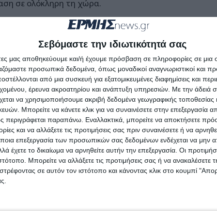
αση σε ολόκληρη τη χώρα.
ληλα, ο κ. Λιάσκος επεσήμανε πως το Πολεμικό Μο
λέσει χαρακτηριστικό «σημείο αναφοράς» και σημαντικ
Σεβόμαστε την ιδιωτικότητά σας
ύς και μεγάλους φίλους της πλούσιας ιστορίας της Ελ
άτες μας αποθηκεύουμε και/ή έχουμε πρόσβαση σε πληροφορίες σε μια
 την τόνωση της εθνικής μνήμης και την ενίσχυση της 
ργαζόμαστε προσωπικά δεδομένα, όπως μοναδικοί αναγνωριστικοί και 
στέλλονται από μια συσκευή για εξατομικευμένες διαφημίσεις και περ
εχομένου, έρευνα ακροατηρίου και ανάπτυξη υπηρεσιών.
Με την άδειά σα
στικά, πρόκειται και για έναν πολυχώρο αναψυχής
χεται να χρησιμοποιήσουμε ακριβή δεδομένα γεωγραφικής τοποθεσίας 
ντρο την ιστορική γνώση, την τουριστική αξιοποίηση κ
ών. Μπορείτε να κάνετε κλικ για να συναινέσετε στην επεξεργασία απ
ς περιγράφεται παραπάνω. Εναλλακτικά, μπορείτε να αποκτήσετε πρό
ίες και να αλλάξετε τις προτιμήσεις σας πριν συναινέσετε ή να αρνηθεί
ποια επεξεργασία των προσωπικών σας δεδομένων ενδέχεται να μην απ
λά έχετε το δικαίωμα να αρνηθείτε αυτήν την επεξεργασία. Οι προτιμήσ
ιστότοπο. Μπορείτε να αλλάξετε τις προτιμήσεις σας ή να ανακαλέσετε
στρέφοντας σε αυτόν τον ιστότοπο και κάνοντας κλικ στο κουμπί "Απ
ς.