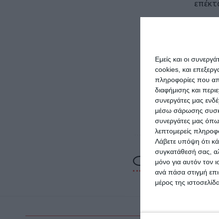
επέκτ
Παράλ
αποτε
μικρο
Εμείς και οι συνεργ
στόχο
cookies, και επεξε
πληροφορίες που απο
διαφήμισης και περι
Ουσια
συνεργάτες μας ενδέ
επίκε
μέσω σάρωσης συσκευ
συνεργάτες μας όπω
λεπτομερείς πληροφορ
Λάβετε υπόψη ότι κά
συγκατάθεσή σας, αλ
μόνο για αυτόν τον 
ανά πάσα στιγμή επι
μέρος της ιστοσελίδα