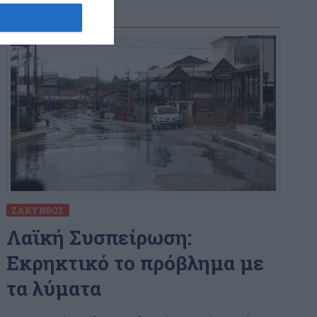
ΖΆΚΥΝΘΟΣ
Λαϊκή Συσπείρωση:
Εκρηκτικό το πρόβλημα με
τα λύματα