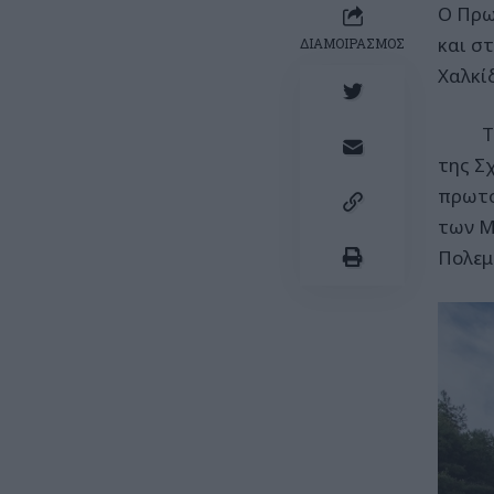
Ο Πρω
και σ
ΔΙΑΜΟΙΡΑΣΜΟΣ
Χαλκίδ
Το Πο
της Σ
πρωτο
των Μ
Πολεμ