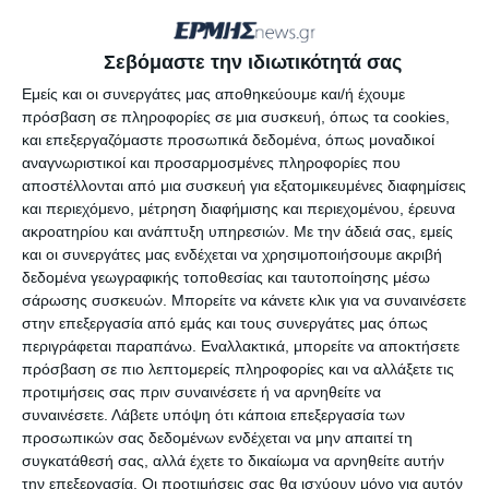
εισφοράς στον οργανισμό – του προηγούμενου έτους
2022 – η οποία, έληγε σήμερα.
Σεβόμαστε την ιδιωτικότητά σας
Εμείς και οι συνεργάτες μας αποθηκεύουμε και/ή έχουμε
Η απόφαση αυτή, αποτελεί ένα μέτρο διευκόλυνσης
πρόσβαση σε πληροφορίες σε μια συσκευή, όπως τα cookies,
και επεξεργαζόμαστε προσωπικά δεδομένα, όπως μοναδικοί
των αγροτών ώστε να ανταποκριθούν στην εξόφληση
αναγνωριστικοί και προσαρμοσμένες πληροφορίες που
των υποχρεώσεών τους, σε μια χρονική περίοδο
αποστέλλονται από μια συσκευή για εξατομικευμένες διαφημίσεις
δυσμενών οικονομικών συνθηκών.
και περιεχόμενο, μέτρηση διαφήμισης και περιεχομένου, έρευνα
ακροατηρίου και ανάπτυξη υπηρεσιών.
Με την άδειά σας, εμείς
και οι συνεργάτες μας ενδέχεται να χρησιμοποιήσουμε ακριβή
Το ΥΠΑΑΤ και η Διοίκηση του ΕΛΓΑ, με ευαισθησία και
δεδομένα γεωγραφικής τοποθεσίας και ταυτοποίησης μέσω
έμπρακτα, στηρίζουν τα αγροτικά νοικοκυριά.
σάρωσης συσκευών. Μπορείτε να κάνετε κλικ για να συναινέσετε
στην επεξεργασία από εμάς και τους συνεργάτες μας όπως
περιγράφεται παραπάνω. Εναλλακτικά, μπορείτε να αποκτήσετε
πρόσβαση σε πιο λεπτομερείς πληροφορίες και να αλλάξετε τις
προτιμήσεις σας πριν συναινέσετε ή να αρνηθείτε να
Αφήστε ένα σχόλιο
συναινέσετε.
Λάβετε υπόψη ότι κάποια επεξεργασία των
προσωπικών σας δεδομένων ενδέχεται να μην απαιτεί τη
συγκατάθεσή σας, αλλά έχετε το δικαίωμα να αρνηθείτε αυτήν
την επεξεργασία. Οι προτιμήσεις σας θα ισχύουν μόνο για αυτόν