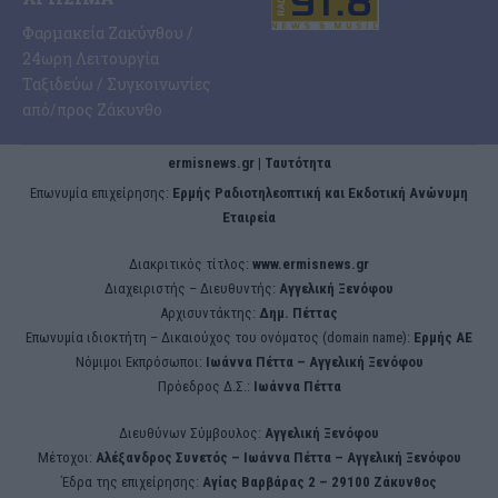
Φαρμακεία Ζακύνθου /
24ωρη Λειτουργία
Ταξιδεύω / Συγκοινωνίες
από/προς Ζάκυνθο
ermisnews.gr | Ταυτότητα
Eπωνυμία επιχείρησης:
Ερμής Ραδιοτηλεοπτική και Εκδοτική Ανώνυμη
Εταιρεία
Διακριτικός τίτλος:
www.ermisnews.gr
Διαχειριστής – Διευθυντής:
Αγγελική Ξενόφου
Αρχισυντάκτης:
Δημ. Πέττας
Επωνυμία ιδιοκτήτη – Δικαιούχος του ονόματος (domain name):
Ερμής ΑΕ
Νόμιμοι Εκπρόσωποι:
Iωάννα Πέττα – Αγγελική Ξενόφου
Πρόεδρος Δ.Σ.:
Iωάννα Πέττα
Διευθύνων Σύμβουλος:
Αγγελική Ξενόφου
Μέτοχοι:
Αλέξανδρος Συνετός – Iωάννα Πέττα – Αγγελική Ξενόφου
Έδρα της επιχείρησης:
Aγίας Βαρβάρας 2 – 29100 Ζάκυνθος