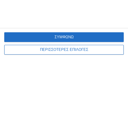
ΣΥΜΦΩΝΩ
ΠΕΡΙΣΣΟΤΕΡΕΣ ΕΠΙΛΟΓΕΣ
ΖΆΚΥΝΘΟΣ
Παράσταση στη στοά του
Μουσείου Ζακύνθου
Η Εφορεία Αρχαιοτήτων Ζακύνθου προσκαλεί σε μια παράσταση
με πρωτότυπες μουσικές συνθέσεις, τραγούδια και σύγχρονο χορό
που θα παρουσιάσει η ομάδα Contratiempo, στις 9 και
…
6 Αυγούστου 2026