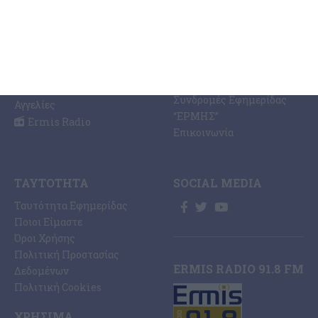
Ermis Radio 91.8 fm
Ελλάδα
PRINT SHOP /
Κόσμος
Εκτυπώσεις Offset –
Κοινωνία
Digital
Οικονομία
Ηλεκτρονική Έκδοση
Πολιτισμός
Εφημερίδας “ΕΡΜΗΣ”
Αθλητισμός
Συνδρομές Εφημερίδας
Αγγελίες
“ΕΡΜΗΣ”
Ermis Radio
Επικοινωνία
ΤΑΥΤΌΤΗΤΑ
SOCIAL MEDIA
Ταυτότητα Εφημερίδας
Ποιοι Είμαστε
Όροι Χρήσης
Πολιτική Προστασίας
ERMIS RADIO 91.8 FM
Δεδομένων
Πολιτική Cookies
ΧΡΉΣΙΜΑ