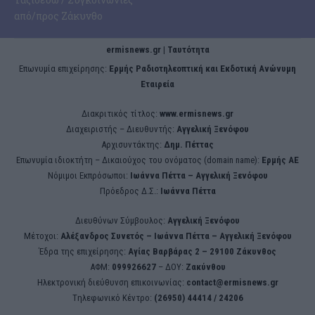
από/προς Ζάκυνθο
ermisnews.gr | Ταυτότητα
Eπωνυμία επιχείρησης:
Ερμής Ραδιοτηλεοπτική και Εκδοτική Ανώνυμη
Εταιρεία
Διακριτικός τίτλος:
www.ermisnews.gr
Διαχειριστής – Διευθυντής:
Αγγελική Ξενόφου
Αρχισυντάκτης:
Δημ. Πέττας
Επωνυμία ιδιοκτήτη – Δικαιούχος του ονόματος (domain name):
Ερμής ΑΕ
Νόμιμοι Εκπρόσωποι:
Iωάννα Πέττα – Αγγελική Ξενόφου
Πρόεδρος Δ.Σ.:
Iωάννα Πέττα
Διευθύνων Σύμβουλος:
Αγγελική Ξενόφου
Μέτοχοι:
Αλέξανδρος Συνετός – Iωάννα Πέττα – Αγγελική Ξενόφου
Έδρα της επιχείρησης:
Aγίας Βαρβάρας 2 – 29100 Ζάκυνθος
ΑΦΜ:
099926627
– ΔΟΥ:
Ζακύνθου
Ηλεκτρονική διεύθυνση επικοινωνίας:
contact@ermisnews.gr
Tηλεφωνικό Κέντρο:
(26950) 44414 / 24206