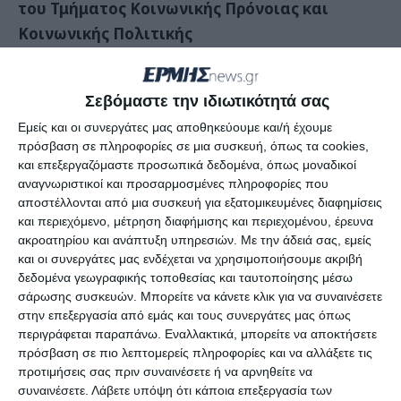
του Τμήματος Κοινωνικής Πρόνοιας και
Κοινωνικής Πολιτικής
Πρόκειται για δικαίωση του 20ετούς
Σεβόμαστε την ιδιωτικότητά σας
πανελλαδικού αγώνα των Στελεχών του
Εμείς και οι συνεργάτες μας αποθηκεύουμε και/ή έχουμε
«Βοήθεια στο Σπίτι» και της Τοπικής
πρόσβαση σε πληροφορίες σε μια συσκευή, όπως τα cookies,
Αυτοδιοίκησης, τα οποία θα αποτελούν,
και επεξεργαζόμαστε προσωπικά δεδομένα, όπως μοναδικοί
πλέον, μόνιμο προσωπικό του Δήμου.
αναγνωριστικοί και προσαρμοσμένες πληροφορίες που
αποστέλλονται από μια συσκευή για εξατομικευμένες διαφημίσεις
και περιεχόμενο, μέτρηση διαφήμισης και περιεχομένου, έρευνα
Η Κοινωνική Δομή “Βοήθεια στο Σπίτι” θα συνεχίσει
ακροατηρίου και ανάπτυξη υπηρεσιών.
Με την άδειά σας, εμείς
κανονικά να απευθύνεται σε άτομα της τρίτης ηλικίας
και οι συνεργάτες μας ενδέχεται να χρησιμοποιήσουμε ακριβή
που δεν αυτοεξυπηρετούνται πλήρως και άτομα με
δεδομένα γεωγραφικής τοποθεσίας και ταυτοποίησης μέσω
σάρωσης συσκευών. Μπορείτε να κάνετε κλικ για να συναινέσετε
κινητικές δυσλειτουργίες και ειδικά προβλήματα, με
στην επεξεργασία από εμάς και τους συνεργάτες μας όπως
προτεραιότητα αυτούς που ζουν μόνοι τους ή δεν
περιγράφεται παραπάνω. Εναλλακτικά, μπορείτε να αποκτήσετε
έχουν την πλήρη φροντίδα της οικογένειας ή που το
πρόσβαση σε πιο λεπτομερείς πληροφορίες και να αλλάξετε τις
προτιμήσεις σας πριν συναινέσετε ή να αρνηθείτε να
εισόδημά τους δεν τους επιτρέπει να εξασφαλίσουν τις
συναινέσετε.
Λάβετε υπόψη ότι κάποια επεξεργασία των