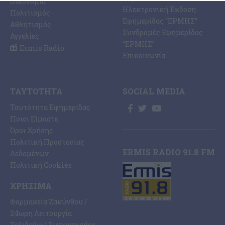
Οικονομία
Ηλεκτρονική Έκδοση
Πολιτισμός
Εφημερίδας “ΕΡΜΗΣ”
Αθλητισμός
Συνδρομές Εφημερίδας
Αγγελίες
“ΕΡΜΗΣ”
Ermis Radio
Επικοινωνία
ΤΑΥΤΌΤΗΤΑ
SOCIAL MEDIA
Ταυτότητα Εφημερίδας
Ποιοι Είμαστε
Όροι Χρήσης
Πολιτική Προστασίας
ERMIS RADIO 91.8 FM
Δεδομένων
Πολιτική Cookies
ΧΡΉΣΙΜΑ
Φαρμακεία Ζακύνθου /
24ωρη Λειτουργία
Ταξιδεύω / Συγκοινωνίες