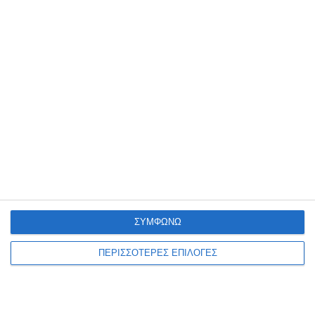
ΖΆΚΥΝΘΟΣ
Έκθεση ζωγραφικής του
Νίκου Βοζαΐτη
Μια νέα έκθεση ζωγραφικής του Νίκου Βοζαΐτη (VOZIS), με τίτλο
«MONSTERS – Μονοκοντυλιές», θα παρουσιαστεί από τις 10 έως τις
20 Αυγούστου 2026 στον πολυχώρο
…
6 Αυγούστου 2026
ΣΥΜΦΩΝΩ
ΠΕΡΙΣΣΟΤΕΡΕΣ ΕΠΙΛΟΓΕΣ