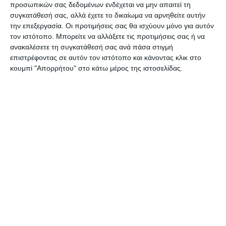
απαιτούμενες υπηρεσίες για τη βελτίωση της
προσωπικών σας δεδομένων ενδέχεται να μην απαιτεί τη
ποιότητας ζωής τους.
συγκατάθεσή σας, αλλά έχετε το δικαίωμα να αρνηθείτε αυτήν
την επεξεργασία. Οι προτιμήσεις σας θα ισχύουν μόνο για αυτόν
τον ιστότοπο. Μπορείτε να αλλάξετε τις προτιμήσεις σας ή να
Η εξέλιξη αυτή θα δώσει μεγαλύτερη ώθηση
ανακαλέσετε τη συγκατάθεσή σας ανά πάσα στιγμή
στο Δήμο Ζακύνθου για την ακόμη καλύτερη
επιστρέφοντας σε αυτόν τον ιστότοπο και κάνοντας κλικ στο
κουμπί "Απορρήτου" στο κάτω μέρος της ιστοσελίδας.
ολιστική αντιμετώπιση θεμάτων και
υποθέσεων της Δημοτικής Κοινωνικής και
Προνοιακής παρέμβασης
Αφήστε ένα σχόλιο
ΔΙΑΒΆΣΤΕ ΕΠΊΣΗΣ