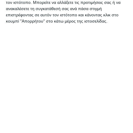
τον ιστότοπο. Μπορείτε να αλλάξετε τις προτιμήσεις σας ή να
ανακαλέσετε τη συγκατάθεσή σας ανά πάσα στιγμή
επιστρέφοντας σε αυτόν τον ιστότοπο και κάνοντας κλικ στο
κουμπί "Απορρήτου" στο κάτω μέρος της ιστοσελίδας.
ΖΆΚΥΝΘΟΣ
Έφυγε από τη ζωή ο
συμπολίτης μας Διονύσιος
Κοτσώνης
Ένας ακόμα συμπολίτης μας έφυγε από τη ζωή αυτές τις ημέρες και
πρόκειται για τον Διονύσιο Κοτσώνη του Ηλία. Η νεκρώσιμος