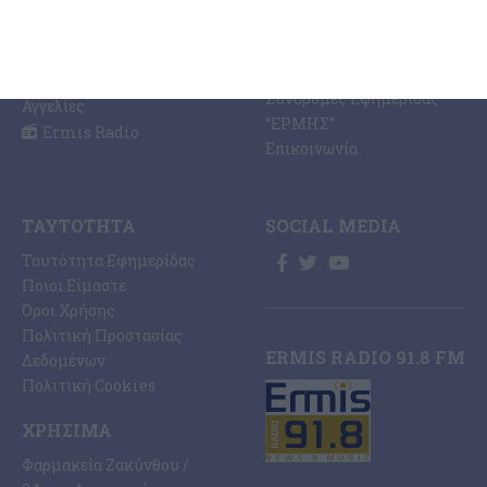
Κοινωνία
Digital
Οικονομία
Ηλεκτρονική Έκδοση
Πολιτισμός
Εφημερίδας “ΕΡΜΗΣ”
Αθλητισμός
Συνδρομές Εφημερίδας
Αγγελίες
“ΕΡΜΗΣ”
Ermis Radio
Επικοινωνία
ΤΑΥΤΌΤΗΤΑ
SOCIAL MEDIA
Ταυτότητα Εφημερίδας
Ποιοι Είμαστε
Όροι Χρήσης
Πολιτική Προστασίας
ERMIS RADIO 91.8 FM
Δεδομένων
Πολιτική Cookies
ΧΡΉΣΙΜΑ
Φαρμακεία Ζακύνθου /