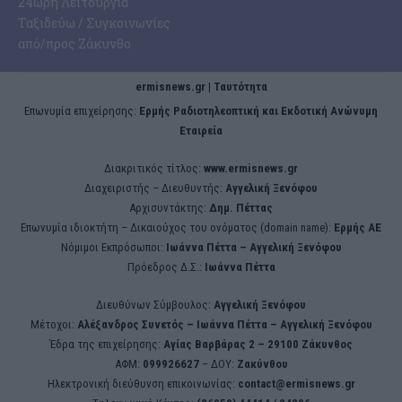
24ωρη Λειτουργία
Ταξιδεύω / Συγκοινωνίες
από/προς Ζάκυνθο
ermisnews.gr | Ταυτότητα
Eπωνυμία επιχείρησης:
Ερμής Ραδιοτηλεοπτική και Εκδοτική Ανώνυμη
Εταιρεία
Διακριτικός τίτλος:
www.ermisnews.gr
Διαχειριστής – Διευθυντής:
Αγγελική Ξενόφου
Αρχισυντάκτης:
Δημ. Πέττας
Επωνυμία ιδιοκτήτη – Δικαιούχος του ονόματος (domain name):
Ερμής ΑΕ
Νόμιμοι Εκπρόσωποι:
Iωάννα Πέττα – Αγγελική Ξενόφου
Πρόεδρος Δ.Σ.:
Iωάννα Πέττα
Διευθύνων Σύμβουλος:
Αγγελική Ξενόφου
Μέτοχοι:
Αλέξανδρος Συνετός – Iωάννα Πέττα – Αγγελική Ξενόφου
Έδρα της επιχείρησης:
Aγίας Βαρβάρας 2 – 29100 Ζάκυνθος
ΑΦΜ:
099926627
– ΔΟΥ:
Ζακύνθου
Ηλεκτρονική διεύθυνση επικοινωνίας:
contact@ermisnews.gr