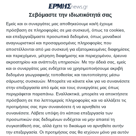
στην περιοχή επισημαίνοντας πως το πλάτος
του δρόμου έχει μικρύνει δραματικά, ενώ ο
Σεβόμαστε την ιδιωτικότητά σας
ποδηλατόδρομος είναι κι αυτός πολύ στενός.
Εμείς και οι συνεργάτες μας αποθηκεύουμε και/ή έχουμε
Επίσης ζητούν να πληροφορηθούν αν αυτό που
πρόσβαση σε πληροφορίες σε μια συσκευή, όπως τα cookies,
έγινε περιλαμβάνεται στη μελέτη του έργου.
και επεξεργαζόμαστε προσωπικά δεδομένα, όπως μοναδικοί
αναγνωριστικοί και προσαρμοσμένες πληροφορίες που
αποστέλλονται από μια συσκευή για εξατομικευμένες διαφημίσεις
Από άλλα άτομα ακούστηκαν θετικά σχόλια μαζί
και περιεχόμενο, μέτρηση διαφήμισης και περιεχομένου, έρευνα
με το αίτημα να επεκταθεί και στις δύο
ακροατηρίου και ανάπτυξη υπηρεσιών.
Με την άδειά σας, εμείς
κατευθύνσεις ο ποδηλατόδρομος.
και οι συνεργάτες μας ενδέχεται να χρησιμοποιήσουμε ακριβή
δεδομένα γεωγραφικής τοποθεσίας και ταυτοποίησης μέσω
σάρωσης συσκευών. Μπορείτε να κάνετε κλικ για να συναινέσετε
στην επεξεργασία από εμάς και τους συνεργάτες μας όπως
περιγράφεται παραπάνω. Εναλλακτικά, μπορείτε να αποκτήσετε
Αφήστε ένα σχόλιο
πρόσβαση σε πιο λεπτομερείς πληροφορίες και να αλλάξετε τις
προτιμήσεις σας πριν συναινέσετε ή να αρνηθείτε να
συναινέσετε.
Λάβετε υπόψη ότι κάποια επεξεργασία των
προσωπικών σας δεδομένων ενδέχεται να μην απαιτεί τη
συγκατάθεσή σας, αλλά έχετε το δικαίωμα να αρνηθείτε αυτήν
ΔΙΑΒΆΣΤΕ ΕΠΊΣΗΣ
την επεξεργασία. Οι προτιμήσεις σας θα ισχύουν μόνο για αυτόν