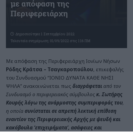
με απόφαση της
Περιφερειάρχη
Δημοσιεύτηκε 1 Σεπτεμβρίου 2022
Τελευταία ενημέρωση: 01/09/2022 στις 1:16 ΠΜ
Με απόφαση της Περιφερειάρχη Ιονίων Νήσων
Ρόδης Κράτσα – Τσαγκαροπούλου
, επικεφαλής
του Συνδυασμού “ΙΟΝΙΟ ΔΥΝΑΤΑ ΚΑΘΕ ΝΗΣΙ
ΨΗΛΑ” ανακοινώνεται πως
διαγράφεται
από τον
Συνδυασμό ο περιφερειακός σύμβουλος
κ. Σωτήρης
Κουρής
λόγω της ανάρμοστης συμπεριφοράς του
,
η οποία
συνίσταται σε απρεπή λεκτική επίθεση
εναντίον της Περιφερειακής Αρχής με ψευδή και
κακόβουλα ‘επιχειρήματα’, ασάφειες και