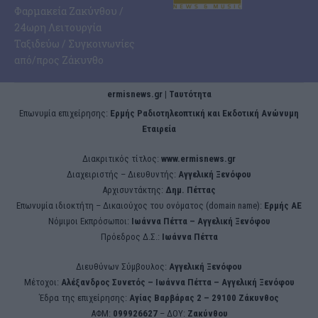
Φαρμακεία Ζακύνθου /
24ωρη Λειτουργία
Ταξιδεύω / Συγκοινωνίες
από/προς Ζάκυνθο
ermisnews.gr | Ταυτότητα
Eπωνυμία επιχείρησης:
Ερμής Ραδιοτηλεοπτική και Εκδοτική Ανώνυμη
Εταιρεία
Διακριτικός τίτλος:
www.ermisnews.gr
Διαχειριστής – Διευθυντής:
Αγγελική Ξενόφου
Αρχισυντάκτης:
Δημ. Πέττας
Επωνυμία ιδιοκτήτη – Δικαιούχος του ονόματος (domain name):
Ερμής ΑΕ
Νόμιμοι Εκπρόσωποι:
Iωάννα Πέττα – Αγγελική Ξενόφου
Πρόεδρος Δ.Σ.:
Iωάννα Πέττα
Διευθύνων Σύμβουλος:
Αγγελική Ξενόφου
Μέτοχοι:
Αλέξανδρος Συνετός – Iωάννα Πέττα – Αγγελική Ξενόφου
Έδρα της επιχείρησης:
Aγίας Βαρβάρας 2 – 29100 Ζάκυνθος
ΑΦΜ:
099926627
– ΔΟΥ:
Ζακύνθου