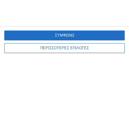
ΣΥΜΦΩΝΩ
ΖΆΚΥΝΘΟΣ
ΠΕΡΙΣΣΟΤΕΡΕΣ ΕΠΙΛΟΓΕΣ
Συλλήψεις για παραβάσεις
της νομοθεσίας περί
ναρκωτικών στη Ζάκυνθο
Από αστυνομικούς Υπηρεσιών της Διεύθυνσης Αστυνομίας
Ζακύνθου (Τμήμα Δίωξης και Εξιχνίασης Εγκλημάτων Ζακύνθου,
ΔΙ.ΑΣ. και Ο.Π.Κ.Ε.) συνελήφθησαν, το τελευταίο 48ωρο, πέντε άτομα,
εκ των οποίων
…
7 Αυγούστου 2026