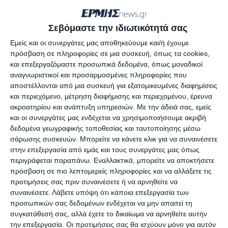
παραπληροφόρηση.
Σεβόμαστε την ιδιωτικότητά σας
Ο
κ. Κουρής
παραβιάζει τις αξίες
και τις
αρχές
Εμείς και οι συνεργάτες μας αποθηκεύουμε και/ή έχουμε
που
χαρακτηρίζουν την Περιφερειακή Αρχή
με
πρόσβαση σε πληροφορίες σε μια συσκευή, όπως τα cookies,
σκοπό
να
βλάψει την δημόσια εικόνα της
και το
και επεξεργαζόμαστε προσωπικά δεδομένα, όπως μοναδικοί
δημιουργικό συλλογικό έργο
που
έχει
αναγνωριστικοί και προσαρμοσμένες πληροφορίες που
αποστέλλονται από μια συσκευή για εξατομικευμένες διαφημίσεις
πραγματοποιηθεί υπέρ των πολιτών
, όπως και
και περιεχόμενο, μέτρηση διαφήμισης και περιεχομένου, έρευνα
αυτό που
σχεδιάζεται για το μέλλον,
ακροατηρίου και ανάπτυξη υπηρεσιών.
Με την άδειά σας, εμείς
αντιμετωπίζοντας τις ιδιαίτερες δυσκολίες με
και οι συνεργάτες μας ενδέχεται να χρησιμοποιήσουμε ακριβή
δεδομένα γεωγραφικής τοποθεσίας και ταυτοποίησης μέσω
επιμονή και συνένωση δυνάμεων.
σάρωσης συσκευών. Μπορείτε να κάνετε κλικ για να συναινέσετε
στην επεξεργασία από εμάς και τους συνεργάτες μας όπως
Απ’ ότι φαίνεται ο
κ. Κουρής
δεν αντιλαμβάνεται
τα
περιγράφεται παραπάνω. Εναλλακτικά, μπορείτε να αποκτήσετε
πρόσβαση σε πιο λεπτομερείς πληροφορίες και να αλλάξετε τις
στοιχειώδη χαρακτηριστικά
της
κοινωνικής
προτιμήσεις σας πριν συναινέσετε ή να αρνηθείτε να
αξιοπρέπειας
και της
πολιτικής συμπεριφοράς
για
συναινέσετε.
Λάβετε υπόψη ότι κάποια επεξεργασία των
ένα
δημόσιο λειτουργό
.
προσωπικών σας δεδομένων ενδέχεται να μην απαιτεί τη
συγκατάθεσή σας, αλλά έχετε το δικαίωμα να αρνηθείτε αυτήν
την επεξεργασία. Οι προτιμήσεις σας θα ισχύουν μόνο για αυτόν