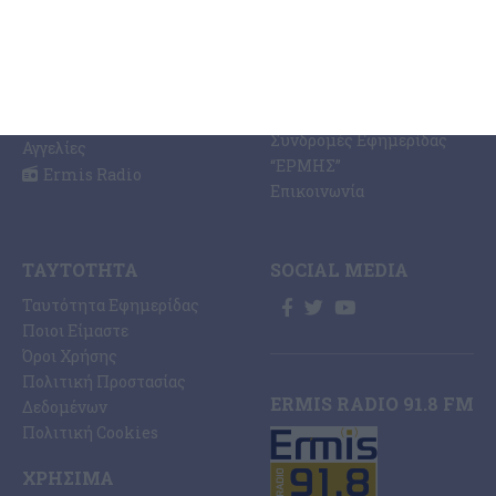
PRINT SHOP /
Κόσμος
Εκτυπώσεις Offset –
Κοινωνία
Digital
Οικονομία
Ηλεκτρονική Έκδοση
Πολιτισμός
Εφημερίδας “ΕΡΜΗΣ”
Αθλητισμός
Συνδρομές Εφημερίδας
Αγγελίες
“ΕΡΜΗΣ”
Ermis Radio
Επικοινωνία
ΤΑΥΤΌΤΗΤΑ
SOCIAL MEDIA
Ταυτότητα Εφημερίδας
Ποιοι Είμαστε
Όροι Χρήσης
Πολιτική Προστασίας
ERMIS RADIO 91.8 FM
Δεδομένων
Πολιτική Cookies
ΧΡΉΣΙΜΑ