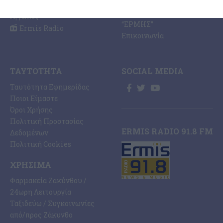
Εφημερίδας “ΕΡΜΗΣ”
Αθλητισμός
Συνδρομές Εφημερίδας
Αγγελίες
“ΕΡΜΗΣ”
Ermis Radio
Επικοινωνία
ΤΑΥΤΌΤΗΤΑ
SOCIAL MEDIA
Ταυτότητα Εφημερίδας
Ποιοι Είμαστε
Όροι Χρήσης
Πολιτική Προστασίας
ERMIS RADIO 91.8 FM
Δεδομένων
Πολιτική Cookies
ΧΡΉΣΙΜΑ
Φαρμακεία Ζακύνθου /
24ωρη Λειτουργία
Ταξιδεύω / Συγκοινωνίες
από/προς Ζάκυνθο