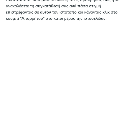
ανακαλέσετε τη συγκατάθεσή σας ανά πάσα στιγμή
ΔΙΑΒΆΣΤΕ ΕΠΊΣΗΣ
επιστρέφοντας σε αυτόν τον ιστότοπο και κάνοντας κλικ στο
κουμπί "Απορρήτου" στο κάτω μέρος της ιστοσελίδας.
ΖΆΚΥΝΘΟΣ
Σύλληψη αλλοδαπού για
παραεμπόριο