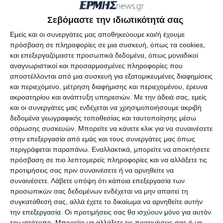
οφείλει να κάνει ότι μπορεί για να καθαρίσει
Σεβόμαστε την ιδιωτικότητά σας
και μάλιστα να μην εγκαταλείπει τις περιοχές
Εμείς και οι συνεργάτες μας αποθηκεύουμε και/ή έχουμε
από τις οποίες διέρχονται εκατοντάδες
πρόσβαση σε πληροφορίες σε μια συσκευή, όπως τα cookies,
τουρίστες γιατί είναι στην καρδιά της
και επεξεργαζόμαστε προσωπικά δεδομένα, όπως μοναδικοί
τουριστικής ζώνης.
αναγνωριστικοί και προσαρμοσμένες πληροφορίες που
αποστέλλονται από μια συσκευή για εξατομικευμένες διαφημίσεις
και περιεχόμενο, μέτρηση διαφήμισης και περιεχομένου, έρευνα
Ο Αντιδήμαρχος δήλωσε ότι η κατάσταση
ακροατηρίου και ανάπτυξη υπηρεσιών.
Με την άδειά σας, εμείς
είναι απελπιστική και επανέλαβε πως ο
και οι συνεργάτες μας ενδέχεται να χρησιμοποιήσουμε ακριβή
Δήμος και ο ίδιος ο Δήμαρχος πρέπει να
δεδομένα γεωγραφικής τοποθεσίας και ταυτοποίησης μέσω
σάρωσης συσκευών. Μπορείτε να κάνετε κλικ για να συναινέσετε
αναλάβει πρωτοβουλία και να στείλει
στην επεξεργασία από εμάς και τους συνεργάτες μας όπως
οχήματα για να μαζέψουν τα σκουπίδια.
περιγράφεται παραπάνω. Εναλλακτικά, μπορείτε να αποκτήσετε
πρόσβαση σε πιο λεπτομερείς πληροφορίες και να αλλάξετε τις
προτιμήσεις σας πριν συναινέσετε ή να αρνηθείτε να
συναινέσετε.
Λάβετε υπόψη ότι κάποια επεξεργασία των
Αφήστε ένα σχόλιο
προσωπικών σας δεδομένων ενδέχεται να μην απαιτεί τη
συγκατάθεσή σας, αλλά έχετε το δικαίωμα να αρνηθείτε αυτήν
την επεξεργασία. Οι προτιμήσεις σας θα ισχύουν μόνο για αυτόν
τον ιστότοπο. Μπορείτε να αλλάξετε τις προτιμήσεις σας ή να