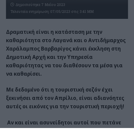
Δημοσιεύτηκε 7 Μαΐου 2023
Τελευταία ενημέρωση: 07/05/2023 στις 3:41 ΜΜ
Δραματική είναι η κατάσταση με την
καθαριότητα στο Λαγανά και ο Αντιδήμαρχος
Χαράλαμπος Βαρβαρίγος κάνει έκκληση στη
Δημοτική Αρχή και την Υπηρεσία
καθαριότητας να του διαθέσουν τα μέσα για
να καθαρίσει.
Με δεδομένο ότι η τουριστική σεζόν έχει
ξεκινήσει από τον Απρίλιο, είναι αδιανόητες
αυτές οι εικόνες για την τουριστική περιοχή!
Αν και είναι ασυνείδητοι αυτοί που πετάνε
τα σκουπίδια σε κεντρικά σημεία, ο Δήμος