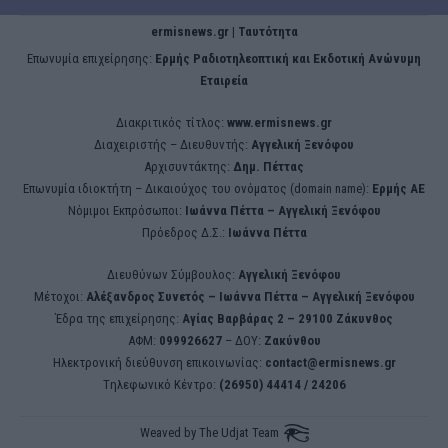
ermisnews.gr | Ταυτότητα
Eπωνυμία επιχείρησης:
Ερμής Ραδιοτηλεοπτική και Εκδοτική Ανώνυμη
Εταιρεία
Διακριτικός τίτλος:
www.ermisnews.gr
Διαχειριστής – Διευθυντής:
Αγγελική Ξενόφου
Αρχισυντάκτης:
Δημ. Πέττας
Επωνυμία ιδιοκτήτη – Δικαιούχος του ονόματος (domain name):
Ερμής ΑΕ
Νόμιμοι Εκπρόσωποι:
Iωάννα Πέττα – Αγγελική Ξενόφου
Πρόεδρος Δ.Σ.:
Iωάννα Πέττα
Διευθύνων Σύμβουλος:
Αγγελική Ξενόφου
Μέτοχοι:
Αλέξανδρος Συνετός – Iωάννα Πέττα – Αγγελική Ξενόφου
Έδρα της επιχείρησης:
Aγίας Βαρβάρας 2 – 29100 Ζάκυνθος
ΑΦΜ:
099926627
– ΔΟΥ:
Ζακύνθου
Ηλεκτρονική διεύθυνση επικοινωνίας:
contact@ermisnews.gr
Tηλεφωνικό Κέντρο:
(26950) 44414 / 24206
Weaved by
The Udjat Team