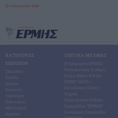
4 Αυγούστου 2026
ΚΑΤΗΓΟΡΊΕΣ
ΣΧΕΤΙΚΆ ΜΕ ΕΜΆΣ
ΕΙΔΉΣΕΩΝ
Η Εφημερίδα ΕΡΜΗΣ
Ραδιοφωνικός Σταθμός
Ζάκυνθος
Ermis Radio 91.8 fm
Ελλάδα
PRINT SHOP /
Κόσμος
Εκτυπώσεις Offset –
Κοινωνία
Digital
Οικονομία
Ηλεκτρονική Έκδοση
Πολιτισμός
Εφημερίδας “ΕΡΜΗΣ”
Αθλητισμός
Συνδρομές Εφημερίδας
Αγγελίες