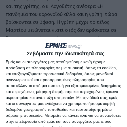
και της γρίπης, ο κ. Λογοθέτης ανέφερε: «Η
πανδημία του κορονοϊού αλλά και η γρίπη τώρα
βρίσκονται σε ύφεση. Η γρίπη μέχρι το τέλος
Μαρτίου μειώνεται γιατί ο ιός δεν αρέσκεται σε
θερμές περιοχές και γι΄ αυτό μεταναστεύει στο
νότιο ημισφαίριο. Όσο για τον κορονοϊό που είναι
καινούργιος ιός, έχουμε αποκτήσει αρκετές
Σεβόμαστε την ιδιωτικότητά σας
γνώσεις γι΄ αυτόν. Μπορούμε να πούμε ότι
Εμείς και οι συνεργάτες μας αποθηκεύουμε και/ή έχουμε
πρόσβαση σε πληροφορίες σε μια συσκευή, όπως τα cookies,
γίνεται να καταργηθεί η χρήση της μάσκας αλλά
και επεξεργαζόμαστε προσωπικά δεδομένα, όπως μοναδικοί
να παραμείνει για τα άτομα που είναι ευαίσθητα
αναγνωριστικοί και προσαρμοσμένες πληροφορίες που
και άνω των 60 ετών. Εκεί έχουμε τις πιο συχνές
αποστέλλονται από μια συσκευή για εξατομικευμένες διαφημίσεις
και περιεχόμενο, μέτρηση διαφήμισης και περιεχομένου, έρευνα
νοσήσεις και εισαγωγές σε μονάδες. Δεν
ακροατηρίου και ανάπτυξη υπηρεσιών.
Με την άδειά σας, εμείς
τελειώσαμε με τον κορονοϊό και θα τον έχουμε
και οι συνεργάτες μας ενδέχεται να χρησιμοποιήσουμε ακριβή
μαζί μας και φέτος. Μακάρι να γίνει κι αυτός σαν
δεδομένα γεωγραφικής τοποθεσίας και ταυτοποίησης μέσω
σάρωσης συσκευών. Μπορείτε να κάνετε κλικ για να συναινέσετε
τη γρίπη, δηλαδή με ένα εμβόλιο τα πιο
στην επεξεργασία από εμάς και τους συνεργάτες μας όπως
ευαίσθητα άτομα να προστατεύονται.