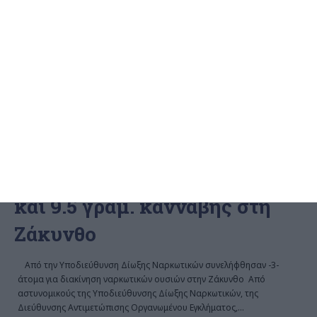
ΕΛΛΆΔΑ
ΖΆΚΥΝΘΟΣ
Συλλήψεις 3 ατόμων για
διακίνηση 0.5 γραμ. κοκαΐνης
και 9.5 γραμ. κάνναβης στη
Ζάκυνθο
Από την Υποδιεύθυνση Δίωξης Ναρκωτικών συνελήφθησαν -3-
άτομα για διακίνηση ναρκωτικών ουσιών στην Ζάκυνθο Από
αστυνομικούς της Υποδιεύθυνσης Δίωξης Ναρκωτικών, της
Διεύθυνσης Αντιμετώπισης Οργανωμένου Εγκλήματος,
…