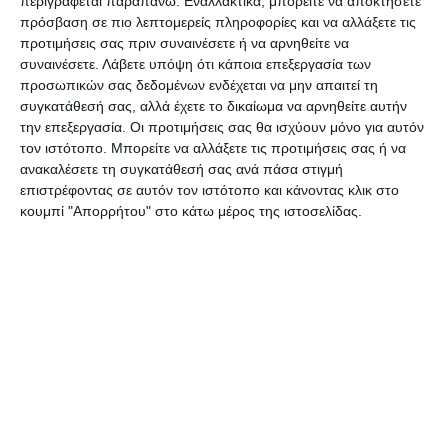
περιγράφεται παραπάνω. Εναλλακτικά, μπορείτε να αποκτήσετε
πρόσβαση σε πιο λεπτομερείς πληροφορίες και να αλλάξετε τις
προτιμήσεις σας πριν συναινέσετε ή να αρνηθείτε να
Τώρα που αρχίζει και ο τουρισμός να μπορούν
συναινέσετε.
Λάβετε υπόψη ότι κάποια επεξεργασία των
να κυκλοφορούν πιο ελεύθερα».
προσωπικών σας δεδομένων ενδέχεται να μην απαιτεί τη
συγκατάθεσή σας, αλλά έχετε το δικαίωμα να αρνηθείτε αυτήν
Τα αντισώματα
την επεξεργασία. Οι προτιμήσεις σας θα ισχύουν μόνο για αυτόν
τον ιστότοπο. Μπορείτε να αλλάξετε τις προτιμήσεις σας ή να
ανακαλέσετε τη συγκατάθεσή σας ανά πάσα στιγμή
Αναφορικά με την ανοσία του πληθυσμού και την
επιστρέφοντας σε αυτόν τον ιστότοπο και κάνοντας κλικ στο
κατάσταση στην οποία βρισκόμαστε, ο κ.
κουμπί "Απορρήτου" στο κάτω μέρος της ιστοσελίδας.
Λογοθέτης εξήγησε: «Τα αντισώματα που
δημιουργούνται στον ανθρώπινο οργανισμό είναι
ίδια, είτε νοσήσει κάποιος, είτε εμβολιαστεί.
Μετά από τρεις μήνες αρχίζουν και πέφτουν.
Όμως ο οργανισμός εκτός από τα αντισώματα
έχει κι άλλη άμυνα και είναι τα ίδια τα κύτταρα
τα οποία καταστρέφουν τους εχθρούς που
εισέρχονται μέσα. Επίσης έχουν μία μνήμη η