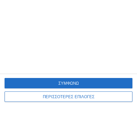
πολύ ικανοποιητικό βαθμό, αλλά κανείς δεν ξέρει
τι θα είναι ένα νέο στέλεχος…» κατέληξε ο κ.
Νίκος Λογοθέτης.
Αφήστε ένα σχόλιο
ΔΙΑΒΆΣΤΕ ΕΠΊΣΗΣ
ΣΥΜΦΩΝΩ
ΠΕΡΙΣΣΟΤΕΡΕΣ ΕΠΙΛΟΓΕΣ