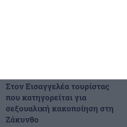
ΕΛΛΆΔΑ
ΖΆΚΥΝΘΟΣ
Στον Εισαγγελέα τουρίστας
που κατηγορείται για
σεξουαλική κακοποίηση στη
Ζάκυνθο