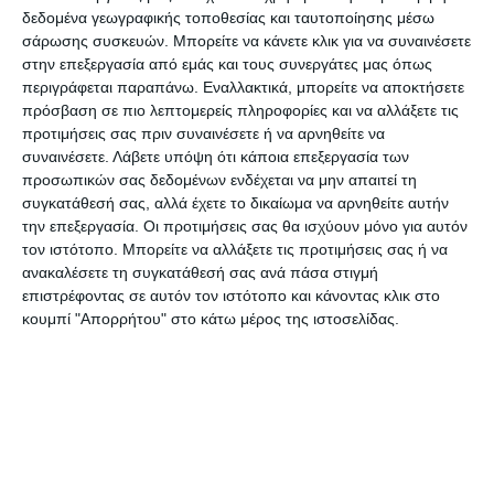
δεδομένα γεωγραφικής τοποθεσίας και ταυτοποίησης μέσω
σάρωσης συσκευών. Μπορείτε να κάνετε κλικ για να συναινέσετε
στην επεξεργασία από εμάς και τους συνεργάτες μας όπως
περιγράφεται παραπάνω. Εναλλακτικά, μπορείτε να αποκτήσετε
πρόσβαση σε πιο λεπτομερείς πληροφορίες και να αλλάξετε τις
ΚΡΑΚΟΒΙΑ
προτιμήσεις σας πριν συναινέσετε ή να αρνηθείτε να
συναινέσετε.
Λάβετε υπόψη ότι κάποια επεξεργασία των
προσωπικών σας δεδομένων ενδέχεται να μην απαιτεί τη
-Από τις 8/7 έως τις 26/8 μία πτήση
συγκατάθεσή σας, αλλά έχετε το δικαίωμα να αρνηθείτε αυτήν
κάθε Τετάρτη.
την επεξεργασία. Οι προτιμήσεις σας θα ισχύουν μόνο για αυτόν
τον ιστότοπο. Μπορείτε να αλλάξετε τις προτιμήσεις σας ή να
ανακαλέσετε τη συγκατάθεσή σας ανά πάσα στιγμή
επιστρέφοντας σε αυτόν τον ιστότοπο και κάνοντας κλικ στο
κουμπί "Απορρήτου" στο κάτω μέρος της ιστοσελίδας.
ΒΡΟΤΣΛΑΒ
-Από τις 4/7 έως τις 29/8 μία πτήση