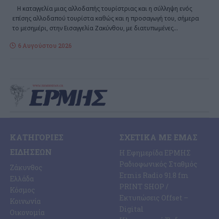
Η καταγγελία μιας αλλοδαπής τουρίστριας και η σύλληψη ενός
επίσης αλλοδαπού τουρίστα καθώς και η προσαγωγή του, σήμερα
το μεσημέρι, στην Εισαγγελία Ζακύνθου, με διατυπωμένες
…
6 Αυγούστου 2026
ΚΑΤΗΓΟΡΊΕΣ
ΣΧΕΤΙΚΆ ΜΕ ΕΜΆΣ
ΕΙΔΉΣΕΩΝ
Η Εφημερίδα ΕΡΜΗΣ
Ραδιοφωνικός Σταθμός
Ζάκυνθος
Ermis Radio 91.8 fm
Ελλάδα
PRINT SHOP /
Κόσμος
Εκτυπώσεις Offset –
Κοινωνία
Digital
Οικονομία