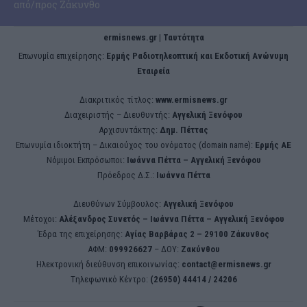
από/προς Ζάκυνθο
ermisnews.gr | Ταυτότητα
Eπωνυμία επιχείρησης:
Ερμής Ραδιοτηλεοπτική και Εκδοτική Ανώνυμη
Εταιρεία
Διακριτικός τίτλος:
www.ermisnews.gr
Διαχειριστής – Διευθυντής:
Αγγελική Ξενόφου
Αρχισυντάκτης:
Δημ. Πέττας
Επωνυμία ιδιοκτήτη – Δικαιούχος του ονόματος (domain name):
Ερμής ΑΕ
Νόμιμοι Εκπρόσωποι:
Iωάννα Πέττα – Αγγελική Ξενόφου
Πρόεδρος Δ.Σ.:
Iωάννα Πέττα
Διευθύνων Σύμβουλος:
Αγγελική Ξενόφου
Μέτοχοι:
Αλέξανδρος Συνετός – Iωάννα Πέττα – Αγγελική Ξενόφου
Έδρα της επιχείρησης:
Aγίας Βαρβάρας 2 – 29100 Ζάκυνθος
ΑΦΜ:
099926627
– ΔΟΥ:
Ζακύνθου
Ηλεκτρονική διεύθυνση επικοινωνίας:
contact@ermisnews.gr
Tηλεφωνικό Κέντρο:
(26950) 44414 / 24206