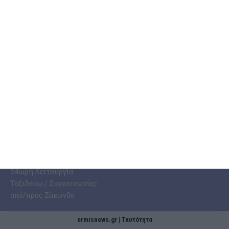
Ermis Radio
Επικοινωνία
ΤΑΥΤΌΤΗΤΑ
SOCIAL MEDIA
Ταυτότητα Εφημερίδας
Ποιοι Είμαστε
Όροι Χρήσης
Πολιτική Προστασίας
ERMIS RADIO 91.8 FM
Δεδομένων
Πολιτική Cookies
ΧΡΉΣΙΜΑ
Φαρμακεία Ζακύνθου /
24ωρη Λειτουργία
Ταξιδεύω / Συγκοινωνίες
από/προς Ζάκυνθο
ermisnews.gr | Ταυτότητα