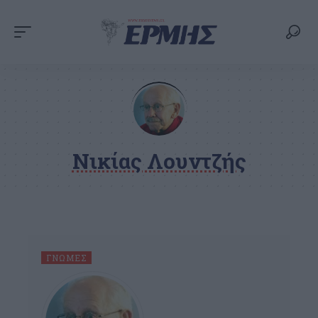
Νικίας Λουντζής
ΓΝΏΜΕΣ