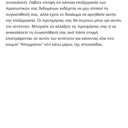
συναινέσετε.
Λάβετε υπόψη ότι κάποια επεξεργασία των
επιμένουν να τα βγάζουν στους δρόμους,
προσωπικών σας δεδομένων ενδέχεται να μην απαιτεί τη
υποβαθμίζοντας την περιοχή τους αλλά και την
συγκατάθεσή σας, αλλά έχετε το δικαίωμα να αρνηθείτε αυτήν
την επεξεργασία. Οι προτιμήσεις σας θα ισχύουν μόνο για αυτόν
επιχείρησή τους.
τον ιστότοπο. Μπορείτε να αλλάξετε τις προτιμήσεις σας ή να
ανακαλέσετε τη συγκατάθεσή σας ανά πάσα στιγμή
Δυστυχώς έχει γίνει πλέον κανόνας στη Ζάκυνθο
επιστρέφοντας σε αυτόν τον ιστότοπο και κάνοντας κλικ στο
κουμπί "Απορρήτου" στο κάτω μέρος της ιστοσελίδας.
να θεωρείτε “κεκτημένο δικαίωμα” η ρύπανση των
κοινοχρήστων χώρων και υποχρέωση της
καθαριότητας την απορύπανση κάθε ώρα και
στιγμή του 24ωρου.
Και όσο κι αν διαμαρτύρονται οι συμπολίτες μας,
όταν υπάρχουν ασυνείδητοι θα ζούμε όλοι μαζί
αυτό το απαράδεκτο θέαμα στους δρόμους και
τις πλατείες για το οποίο υπεύθυνοι γινόμαστε
όλοι μας που δεν απαιτούμε την εφαρμογή του