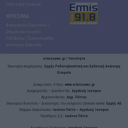
Πολιτική Cookies
ΧΡΉΣΙΜΑ
Φαρμακεία Ζακύνθου /
24ωρη Λειτουργία
Ταξιδεύω / Συγκοινωνίες
από/προς Ζάκυνθο
ermisnews.gr | Ταυτότητα
Eπωνυμία επιχείρησης:
Ερμής Ραδιοτηλεοπτική και Εκδοτική Ανώνυμη
Εταιρεία
Διακριτικός τίτλος:
www.ermisnews.gr
Διαχειριστής – Διευθυντής:
Αγγελική Ξενόφου
Αρχισυντάκτης:
Δημ. Πέττας
Επωνυμία ιδιοκτήτη – Δικαιούχος του ονόματος (domain name):
Ερμής ΑΕ
Νόμιμοι Εκπρόσωποι:
Iωάννα Πέττα – Αγγελική Ξενόφου
Πρόεδρος Δ.Σ.:
Iωάννα Πέττα
Διευθύνων Σύμβουλος:
Αγγελική Ξενόφου