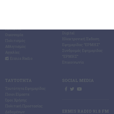
ΕΙΔΉΣΕΩΝ
Η Εφημερίδα ΕΡΜΗΣ
Ραδιοφωνικός Σταθμός
Ζάκυνθος
Ermis Radio 91.8 fm
Ελλάδα
PRINT SHOP /
Κόσμος
Εκτυπώσεις Offset –
Κοινωνία
Digital
Οικονομία
Ηλεκτρονική Έκδοση
Πολιτισμός
Εφημερίδας “ΕΡΜΗΣ”
Αθλητισμός
Συνδρομές Εφημερίδας
Αγγελίες
“ΕΡΜΗΣ”
Ermis Radio
Επικοινωνία
ΤΑΥΤΌΤΗΤΑ
SOCIAL MEDIA
Ταυτότητα Εφημερίδας
Ποιοι Είμαστε
Όροι Χρήσης
Πολιτική Προστασίας
ERMIS RADIO 91.8 FM
Δεδομένων