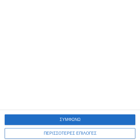
ΑΘΛΗΤΙΣΜΌΣ
ΖΆΚΥΝΘΟΣ
0-0 με την ιστορική Λάρισα ο
ΑΠΣ στο Καρπενήσι
Η Ζάκυνθος έδωσε το πρώτο δυνατό φιλικό τεστ της θερινής
προετοιμασίας της στο Καρπενήσι, όπου πραγματοποιεί το βασικό
στάδιο της προετοιμασίας της, μένοντας στο 0-0
…
ΣΥΜΦΩΝΩ
8 Αυγούστου 2026
ΠΕΡΙΣΣΟΤΕΡΕΣ ΕΠΙΛΟΓΕΣ