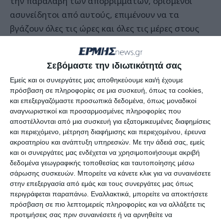
την παραλαβή των απορριμμάτων, ορισμένοι
ασυνείδητοι από αυτούς, επιμένουν να τα
βγάζουν όλες τις ώρες και όλες τις μέρες στους
δρόμου και τις πλατείες και μάλιστα δίχως καμία
διαλογή με αποτέλεσμα να προκαλούν αυτό το
Σεβόμαστε την ιδιωτικότητά σας
απεχθές θέαμα.
Εμείς και οι συνεργάτες μας αποθηκεύουμε και/ή έχουμε
πρόσβαση σε πληροφορίες σε μια συσκευή, όπως τα cookies,
και επεξεργαζόμαστε προσωπικά δεδομένα, όπως μοναδικοί
Οι σοβαροί και αξιοπρεπείς ξενοδόχοι και
αναγνωριστικοί και προσαρμοσμένες πληροφορίες που
αποστέλλονται από μια συσκευή για εξατομικευμένες διαφημίσεις
εστιάτορες στο νησί μας, κάνουν οι ίδιοι τη
και περιεχόμενο, μέτρηση διαφήμισης και περιεχομένου, έρευνα
διαλογή των απορριμμάτων τους και δεν τα
ακροατηρίου και ανάπτυξη υπηρεσιών.
Με την άδειά σας, εμείς
βγάζουν στους δρόμους αλλά διατηρούν ειδικά
και οι συνεργάτες μας ενδέχεται να χρησιμοποιήσουμε ακριβή
δεδομένα γεωγραφικής τοποθεσίας και ταυτοποίησης μέσω
διαμορφωμένους χώρους, μέσα στα ξενοδοχεία,
σάρωσης συσκευών. Μπορείτε να κάνετε κλικ για να συναινέσετε
απόπου τα παραλαμβάνουν τα
στην επεξεργασία από εμάς και τους συνεργάτες μας όπως
απορριμματοφόρα.
περιγράφεται παραπάνω. Εναλλακτικά, μπορείτε να αποκτήσετε
πρόσβαση σε πιο λεπτομερείς πληροφορίες και να αλλάξετε τις
προτιμήσεις σας πριν συναινέσετε ή να αρνηθείτε να
Κάποιοι άλλοι όμως, αναίσθητοι και ασυνείδητοι