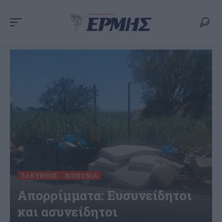
ΖΆΚΥΝΘΟΣ
ΚΟΙΝΩΝΊΑ
Aπορρίμματα: Ευσυνείδητοι
και ασυνείδητοι