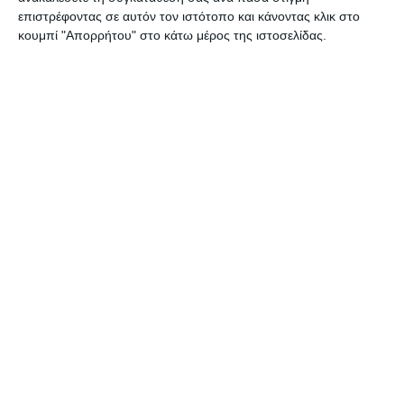
επιστρέφοντας σε αυτόν τον ιστότοπο και κάνοντας κλικ στο
κουμπί "Απορρήτου" στο κάτω μέρος της ιστοσελίδας.
ΖΆΚΥΝΘΟΣ
Συλλήψεις για παραβάσεις
της νομοθεσίας περί
ναρκωτικών στη Ζάκυνθο
Από αστυνομικούς Υπηρεσιών της Διεύθυνσης Αστυνομίας
Ζακύνθου (Τμήμα Δίωξης και Εξιχνίασης Εγκλημάτων Ζακύνθου,
ΔΙ.ΑΣ. και Ο.Π.Κ.Ε.) συνελήφθησαν, το τελευταίο 48ωρο, πέντε άτομα,
εκ των οποίων
…
7 Αυγούστου 2026