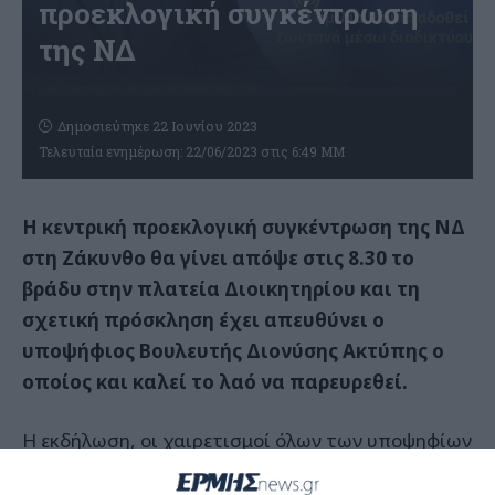
προεκλογική συγκέντρωση
της ΝΔ
Δημοσιεύτηκε 22 Ιουνίου 2023
Τελευταία ενημέρωση: 22/06/2023 στις 6:49 ΜΜ
Η κεντρική προεκλογική συγκέντρωση της ΝΔ
στη Ζάκυνθο θα γίνει απόψε στις 8.30 το
βράδυ στην πλατεία Διοικητηρίου και τη
σχετική πρόσκληση έχει απευθύνει ο
υποψήφιος Βουλευτής Διονύσης Ακτύπης ο
οποίος και καλεί το λαό να παρευρεθεί.
Η εκδήλωση, οι χαιρετισμοί όλων των υποψηφίων
και οι ομιλίες θα μεταδοθούν και μέσω του