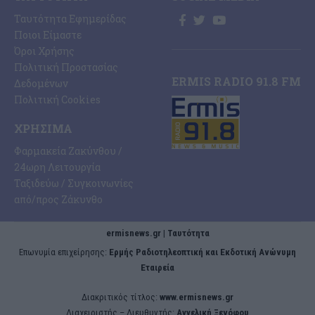
Ταυτότητα Εφημερίδας
Ποιοι Είμαστε
Όροι Χρήσης
Πολιτική Προστασίας
ERMIS RADIO 91.8 FM
Δεδομένων
Πολιτική Cookies
ΧΡΉΣΙΜΑ
Φαρμακεία Ζακύνθου /
24ωρη Λειτουργία
Ταξιδεύω / Συγκοινωνίες
από/προς Ζάκυνθο
ermisnews.gr | Ταυτότητα
Eπωνυμία επιχείρησης:
Ερμής Ραδιοτηλεοπτική και Εκδοτική Ανώνυμη
Εταιρεία
Διακριτικός τίτλος:
www.ermisnews.gr
Διαχειριστής – Διευθυντής:
Αγγελική Ξενόφου