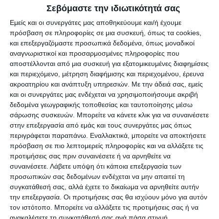
διαδικτύου.
Σεβόμαστε την ιδιωτικότητά σας
Εμείς και οι συνεργάτες μας αποθηκεύουμε και/ή έχουμε
Ο κ. Ακτύπης ζητά να μην υπάρξει χαλάρωση από
πρόσβαση σε πληροφορίες σε μια συσκευή, όπως τα cookies,
το λαό και να δώσει το παρόν στην κάλπη.
και επεξεργαζόμαστε προσωπικά δεδομένα, όπως μοναδικοί
αναγνωριστικοί και προσαρμοσμένες πληροφορίες που
αποστέλλονται από μια συσκευή για εξατομικευμένες διαφημίσεις
και περιεχόμενο, μέτρηση διαφήμισης και περιεχομένου, έρευνα
ακροατηρίου και ανάπτυξη υπηρεσιών.
Με την άδειά σας, εμείς
Αφήστε ένα σχόλιο
και οι συνεργάτες μας ενδέχεται να χρησιμοποιήσουμε ακριβή
δεδομένα γεωγραφικής τοποθεσίας και ταυτοποίησης μέσω
σάρωσης συσκευών. Μπορείτε να κάνετε κλικ για να συναινέσετε
στην επεξεργασία από εμάς και τους συνεργάτες μας όπως
περιγράφεται παραπάνω. Εναλλακτικά, μπορείτε να αποκτήσετε
ΔΙΑΒΆΣΤΕ ΕΠΊΣΗΣ
πρόσβαση σε πιο λεπτομερείς πληροφορίες και να αλλάξετε τις
προτιμήσεις σας πριν συναινέσετε ή να αρνηθείτε να
συναινέσετε.
Λάβετε υπόψη ότι κάποια επεξεργασία των
προσωπικών σας δεδομένων ενδέχεται να μην απαιτεί τη
συγκατάθεσή σας, αλλά έχετε το δικαίωμα να αρνηθείτε αυτήν
την επεξεργασία. Οι προτιμήσεις σας θα ισχύουν μόνο για αυτόν
τον ιστότοπο. Μπορείτε να αλλάξετε τις προτιμήσεις σας ή να
ανακαλέσετε τη συγκατάθεσή σας ανά πάσα στιγμή