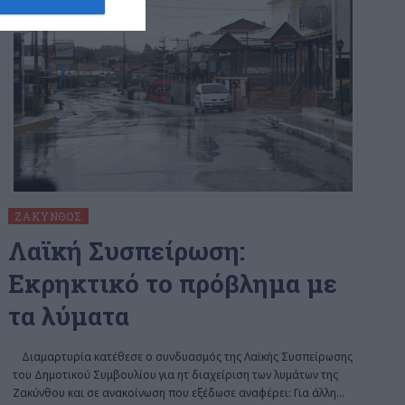
ΖΆΚΥΝΘΟΣ
Λαϊκή Συσπείρωση:
Εκρηκτικό το πρόβλημα με
τα λύματα
Διαμαρτυρία κατέθεσε ο συνδυασμός της Λαϊκής Συσπείρωσης
του Δημοτικού Συμβουλίου για ητ διαχείριση των λυμάτων της
Ζακύνθου και σε ανακοίνωση που εξέδωσε αναφέρει: Για άλλη
…