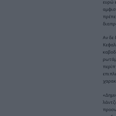
ευρώ 
αμφισ
πρέπε
διαπρ
Αν δε 
Κεφαλ
καβοδ
ρωτάμ
περίπ
επιπλ
χαρακ
«Δημι
λάντζ
προσω