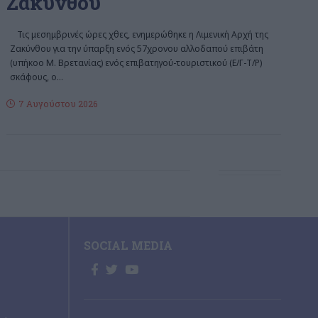
Ζακύνθου
Τις μεσημβρινές ώρες χθες, ενημερώθηκε η Λιμενική Αρχή της
Ζακύνθου για την ύπαρξη ενός 57χρονου αλλοδαπού επιβάτη
(υπήκοο Μ. Βρετανίας) ενός επιβατηγού-τουριστικού (Ε/Γ-Τ/Ρ)
σκάφους, ο
…
7 Αυγούστου 2026
SOCIAL MEDIA