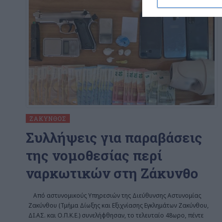
ΖΆΚΥΝΘΟΣ
Συλλήψεις για παραβάσεις
της νομοθεσίας περί
ναρκωτικών στη Ζάκυνθο
Από αστυνομικούς Υπηρεσιών της Διεύθυνσης Αστυνομίας
Ζακύνθου (Τμήμα Δίωξης και Εξιχνίασης Εγκλημάτων Ζακύνθου,
ΔΙ.ΑΣ. και Ο.Π.Κ.Ε.) συνελήφθησαν, το τελευταίο 48ωρο, πέντε