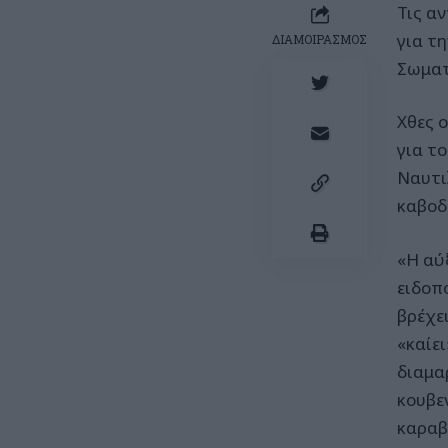
Τις α
για τ
ΔΙΑΜΟΙΡΑΣΜΟΣ
Σωματ
Χθες 
για το
Ναυτι
καβοδ
«Η αύ
ειδοπ
βρέχει
«καίε
διαμα
κουβεν
καραβ