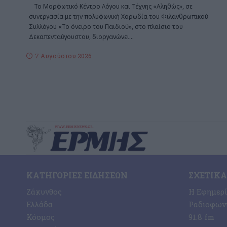
Το Μορφωτικό Κέντρο Λόγου και Τέχνης «Αληθώς», σε
συνεργασία με την πολυφωνική Χορωδία του Φιλανθρωπικού
Συλλόγου «Το όνειρο του Παιδιού», στο πλαίσιο του
Δεκαπενταύγουστου, διοργανώνει
…
7 Αυγούστου 2026
ΚΑΤΗΓΟΡΊΕΣ ΕΙΔΉΣΕΩΝ
ΣΧΕΤΙΚΆ
Ζάκυνθος
Η Εφημερ
Ελλάδα
Ραδιοφωνι
Κόσμος
91.8 fm