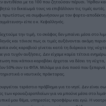
εν αντιθέσει με τα 100 που ζητούσαν πέρυσι. Ήρθαν κα
βητώ το δικαίωμά τους να επιβάλλουν τις τιμές αυτές. 
ι πρωτίστως να συμφωνήσουν με τον φορτο-αποδέκτη 
αγμάτευση» είπε ο κ. Κεφαλληνός.
δεχτούμε την τιμή, το σκάφος δεν μπαίνει μέσα στο λιμ
ληνός και τόνισε πως οι τιμές αυξάνονται ακόμη περι
εσία ενός καραβιού γίνεται κατά τη διάρκεια της νύχ
ε για τυχόν αυξήσεις. Δεν είχαμε καμία τέτοια ενημέρ
τωση που κάποιο καραβάκι έρχεται να δέσει τη νύχτα, 
έον 50% συν το ΦΠΑ. Μιλάμε για ένα ποσό που ξεπερνά
τηριστικά ο ναυτικός πράκτορας.
ουργείται τεράστιο πρόβλημα για το νησί. Δεν είναι σ
ες των κρουαζιεροπλοίων για να μπούνε μέσα στο λιμάνι
πικό μου θέμα, υπηρεσίες προσφέρω και εγώ. Η νοοτρο