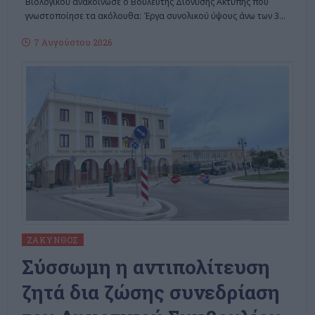
Βιολογικού ανακοίνωσε ο Βουλευτής Διονύσης Ακτύπης που
γνωστοποίησε τα ακόλουθα: Έργα συνολικού ύψους άνω των 3
…
7 Αυγούστου 2026
ΖΆΚΥΝΘΟΣ
Σύσσωμη η αντιπολίτευση
ζητά δια ζώσης συνεδρίαση