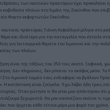
ντιδράσεις των ναυτικών πρακτόρων έχει προκαλέσει 
ην καβοδεσία πλοίων στο λιμάνι της Ζακύνθου που επι
είο Φορτο-εκφορτωτών Ζακύνθου.
ο ναυτικός πράκτορας Γιάννη Κεφαλληνό μίλησε στο ρ
 θέμα και ιδιαίτερα για την καταγγελία που έστειλε στ
λίας για λειτουργικά θέματα του λιμανιού και την πολύ
εσίας των πλοίων.
ξηση είναι της τάξεως του 350 τοις εκατό. Ξαφνικά, χω
οίηση. Δεν πληρώνεις, δεν μπαίνει το σκάφος μέσα. Το 
! Στο Λιμενικό ταμείο τους ενδιαφέρει να βγάλουν Πρό
ι». Η κατάσταση είναι ζούγκλα. Έχω λάβει ήδη τρεις επ
ρτυρίας. Όταν ρώτησα τι θα γίνει μου απάντησαν ότι 
τιάζουμε ξεχωριστά. Θα μου κανονίζουν εκείνοι τι τιμή
άκι που έρχεται κάθε τέτοια μέρα μια φορά τον χρόνο,