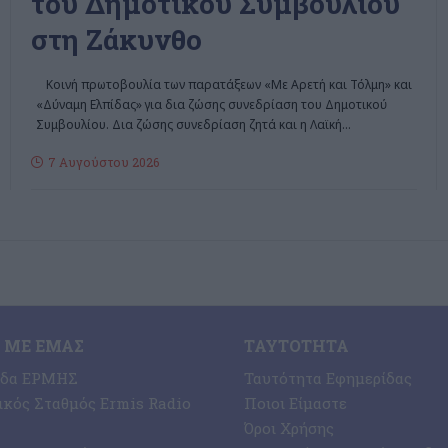
του Δημοτικού Συμβουλίου
στη Ζάκυνθο
Κοινή πρωτοβουλία των παρατάξεων «Με Αρετή και Τόλμη» και
«Δύναμη Ελπίδας» για δια ζώσης συνεδρίαση του Δημοτικού
Συμβουλίου. Δια ζώσης συνεδρίαση ζητά και η Λαϊκή
…
7 Αυγούστου 2026
 ΜΕ ΕΜΆΣ
ΤΑΥΤΌΤΗΤΑ
ίδα ΕΡΜΗΣ
Ταυτότητα Εφημερίδας
κός Σταθμός Ermis Radio
Ποιοι Είμαστε
Όροι Χρήσης