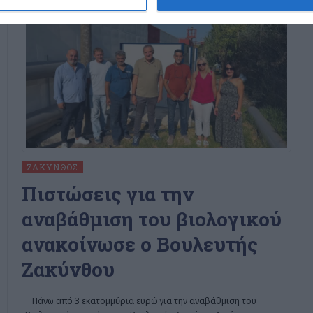
ΖΆΚΥΝΘΟΣ
Πιστώσεις για την
αναβάθμιση του βιολογικού
ανακοίνωσε ο Βουλευτής
Ζακύνθου
Πάνω από 3 εκατομμύρια ευρώ για την αναβάθμιση του