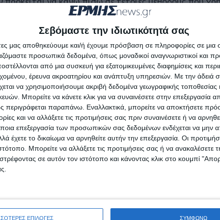
εν πρόκειται να κάνω πίσω σε τέτοιες μεθόδους που χρ
ί κάτι, θα θεωρήσω υπεύθυνους Λιμεναρχείο, Λιμενικό τ
άνι δεν είναι σπίτι τους να συμπεριφέρονται έτσι» είπε
Σεβόμαστε την ιδιωτικότητά σας
άτες μας αποθηκεύουμε και/ή έχουμε πρόσβαση σε πληροφορίες σε μια
 σε ερώτηση για το αν προτίθεται να κινηθεί και δικαστ
ργαζόμαστε προσωπικά δεδομένα, όπως μοναδικοί αναγνωριστικοί και 
στέλλονται από μια συσκευή για εξατομικευμένες διαφημίσεις και περ
ληνός ήταν σαφής: «Αν συνεχιστούν οι απειλές θα πρ
εχομένου, έρευνα ακροατηρίου και ανάπτυξη υπηρεσιών.
Με την άδειά σα
ήρια και το θέμα θα ανοίξει».
χεται να χρησιμοποιήσουμε ακριβή δεδομένα γεωγραφικής τοποθεσίας 
ών. Μπορείτε να κάνετε κλικ για να συναινέσετε στην επεξεργασία απ
ς περιγράφεται παραπάνω. Εναλλακτικά, μπορείτε να αποκτήσετε πρό
ίες και να αλλάξετε τις προτιμήσεις σας πριν συναινέσετε ή να αρνηθεί
ποια επεξεργασία των προσωπικών σας δεδομένων ενδέχεται να μην απ
λά έχετε το δικαίωμα να αρνηθείτε αυτήν την επεξεργασία. Οι προτιμήσ
ιστότοπο. Μπορείτε να αλλάξετε τις προτιμήσεις σας ή να ανακαλέσετε
στρέφοντας σε αυτόν τον ιστότοπο και κάνοντας κλικ στο κουμπί "Απ
ς.
ΣΣΟΤΕΡΕΣ ΕΠΙΛΟΓΕΣ
ΣΥΜΦΩΝΩ