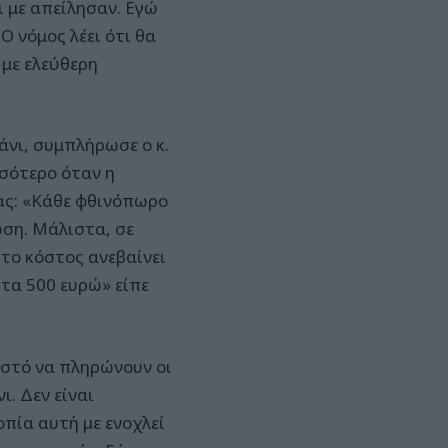
ι με απείλησαν. Εγώ
Ο νόμος λέει ότι θα
με ελεύθερη
άνι, συμπλήρωσε ο κ.
σσότερο όταν η
τας: «Κάθε φθινόπωρο
ωση. Μάλιστα, σε
το κόστος ανεβαίνει
 τα 500 ευρώ» είπε
ωστό να πληρώνουν οι
. Δεν είναι
πία αυτή με ενοχλεί