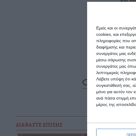
και δ
συμβε
Το λιμ
Εμείς και οι συνεργ
Τέλος,
cookies, και επεξε
πληροφορίες που απο
Κεφαλ
διαφήμισης και περι
δικαστ
συνεργάτες μας ενδέ
μέσω σάρωσης συσκευ
συνεργάτες μας όπω
λεπτομερείς πληροφορ
Λάβετε υπόψη ότι κά
συγκατάθεσή σας, αλ
μόνο για αυτόν τον 
ανά πάσα στιγμή επι
μέρος της ιστοσελίδα
ΔΙΑΒΆΣΤΕ ΕΠΊΣΗΣ
ΠΕΡΙ