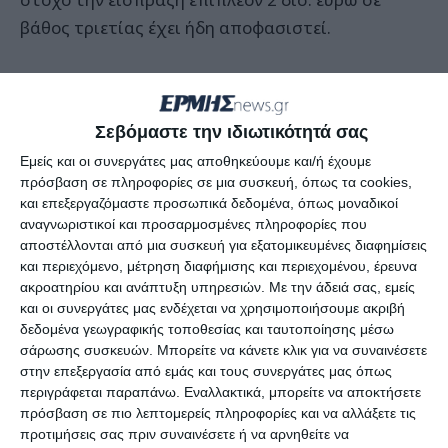
βάθος τριετίας έχει ήδη αποφασιστεί.
Πρόκειται για αυξομειώσεις στους συντελεστές
του φόρου μεταβίβασης, ψαλίδισμα του
Σεβόμαστε την ιδιωτικότητά σας
αφορολόγητου ορίου στις αγοραπωλησίες,
Εμείς και οι συνεργάτες μας αποθηκεύουμε και/ή έχουμε
γονικές παροχές και δωρεές και πλήρη κατάργησή
πρόσβαση σε πληροφορίες σε μια συσκευή, όπως τα cookies,
του για ακίνητα μεγάλης αξίας, καθιέρωση φόρου
και επεξεργαζόμαστε προσωπικά δεδομένα, όπως μοναδικοί
υπεραξίας για τους πωλητές και μεγάλες
αναγνωριστικοί και προσαρμοσμένες πληροφορίες που
αποστέλλονται από μια συσκευή για εξατομικευμένες διαφημίσεις
αυξήσεις στις αντικειμενικές τιμές για τα εντός
και περιεχόμενο, μέτρηση διαφήμισης και περιεχομένου, έρευνα
και εκτός σχεδίου ακίνητα με στόχο την
ακροατηρίου και ανάπτυξη υπηρεσιών.
Με την άδειά σας, εμείς
εξομοίωσή τους με τις αγοραίες τιμές.
και οι συνεργάτες μας ενδέχεται να χρησιμοποιήσουμε ακριβή
δεδομένα γεωγραφικής τοποθεσίας και ταυτοποίησης μέσω
Στο πλαίσιο της διεύρυνσης της φορολογικής
σάρωσης συσκευών. Μπορείτε να κάνετε κλικ για να συναινέσετε
βάσης για την ακίνητη περιουσία, καταργείται η
στην επεξεργασία από εμάς και τους συνεργάτες μας όπως
απαλλαγή από τον ΦΑΠ που ισχύσει σήμερα και
περιγράφεται παραπάνω. Εναλλακτικά, μπορείτε να αποκτήσετε
πρόσβαση σε πιο λεπτομερείς πληροφορίες και να αλλάξετε τις
αφορά στα εκτός σχεδίου πόλης ή οικισμού
προτιμήσεις σας πριν συναινέσετε ή να αρνηθείτε να
οικόπεδα και αγροτεμάχια που ανήκουν σε