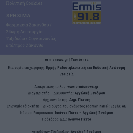
Πολιτική Cookies
ΧΡΉΣΙΜΑ
Φαρμακεία Ζακύνθου /
24ωρη Λειτουργία
Ταξιδεύω / Συγκοινωνίες
από/προς Ζάκυνθο
ermisnews.gr | Ταυτότητα
Eπωνυμία επιχείρησης:
Ερμής Ραδιοτηλεοπτική και Εκδοτική Ανώνυμη
Εταιρεία
Διακριτικός τίτλος:
www.ermisnews.gr
Διαχειριστής – Διευθυντής:
Αγγελική Ξενόφου
Αρχισυντάκτης:
Δημ. Πέττας
Επωνυμία ιδιοκτήτη – Δικαιούχος του ονόματος (domain name):
Ερμής ΑΕ
Νόμιμοι Εκπρόσωποι:
Iωάννα Πέττα – Αγγελική Ξενόφου
Πρόεδρος Δ.Σ.:
Iωάννα Πέττα
Διευθύνων Σύμβουλος:
Αγγελική Ξενόφου