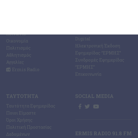
ΕΙΔΉΣΕΩΝ
Η Εφημερίδα ΕΡΜΗΣ
Ραδιοφωνικός Σταθμός
Ζάκυνθος
Ermis Radio 91.8 fm
Ελλάδα
PRINT SHOP /
Κόσμος
Εκτυπώσεις Offset –
Κοινωνία
Digital
Οικονομία
Ηλεκτρονική Έκδοση
Πολιτισμός
Εφημερίδας “ΕΡΜΗΣ”
Αθλητισμός
Συνδρομές Εφημερίδας
Αγγελίες
“ΕΡΜΗΣ”
Ermis Radio
Επικοινωνία
ΤΑΥΤΌΤΗΤΑ
SOCIAL MEDIA
Ταυτότητα Εφημερίδας
Ποιοι Είμαστε
Όροι Χρήσης
Πολιτική Προστασίας
ERMIS RADIO 91.8 FM
Δεδομένων