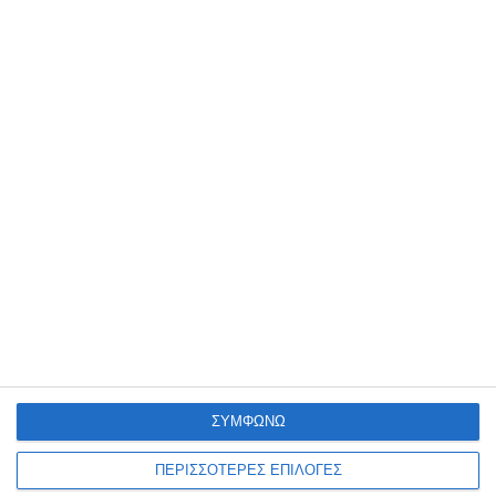
ΕΛΛΆΔΑ
ΖΆΚΥΝΘΟΣ
Στον Εισαγγελέα τουρίστας
που κατηγορείται για
σεξουαλική κακοποίηση στη
Ζάκυνθο
Η καταγγελία μιας αλλοδαπής τουρίστριας και η σύλληψη ενός
επίσης αλλοδαπού τουρίστα καθώς και η προσαγωγή του, σήμερα
το μεσημέρι, στην Εισαγγελία Ζακύνθου, με διατυπωμένες
…
6 Αυγούστου 2026
ΣΥΜΦΩΝΩ
ΠΕΡΙΣΣΟΤΕΡΕΣ ΕΠΙΛΟΓΕΣ