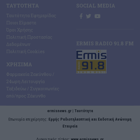
ΤΑΥΤΌΤΗΤΑ
SOCIAL MEDIA
Ταυτότητα Εφημερίδας
Ποιοι Είμαστε
Όροι Χρήσης
Πολιτική Προστασίας
ERMIS RADIO 91.8 FM
Δεδομένων
Πολιτική Cookies
ΧΡΉΣΙΜΑ
Φαρμακεία Ζακύνθου /
24ωρη Λειτουργία
Ταξιδεύω / Συγκοινωνίες
από/προς Ζάκυνθο
ermisnews.gr | Ταυτότητα
Eπωνυμία επιχείρησης:
Ερμής Ραδιοτηλεοπτική και Εκδοτική Ανώνυμη
Εταιρεία
Διακριτικός τίτλος:
www.ermisnews.gr