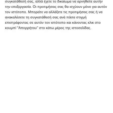
συγκατάθεσή σας, αλλά έχετε το δικαίωμα να αρνηθείτε αυτήν
την επεξεργασία. Οι προτιμήσεις σας θα ισχύουν μόνο για αυτόν
τον ιστότοπο. Μπορείτε να αλλάξετε τις προτιμήσεις σας ή να
ΔΙΑΒΆΣΤΕ ΕΠΊΣΗΣ
ανακαλέσετε τη συγκατάθεσή σας ανά πάσα στιγμή
επιστρέφοντας σε αυτόν τον ιστότοπο και κάνοντας κλικ στο
κουμπί "Απορρήτου" στο κάτω μέρος της ιστοσελίδας.
ΕΛΛΆΔΑ
Συλλήψεις για κατοχή
ναρκωτικών ουσιών σε