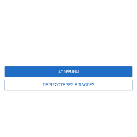
6 Αυγούστου 2026
ΣΥΜΦΩΝΩ
ΠΕΡΙΣΣΟΤΕΡΕΣ ΕΠΙΛΟΓΕΣ
ΕΛΛΆΔΑ
ΖΆΚΥΝΘΟΣ
Στον Εισαγγελέα τουρίστας
που κατηγορείται για
σεξουαλική κακοποίηση στη