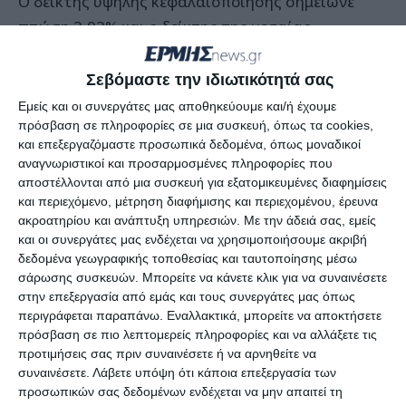
Ο δείκτης υψηλής κεφαλαιοποίησης σημείωνε
πτώση 3,93% και ο δείκτης της μεσαίας
κεφαλαιοποίησης ήταν χαμηλότερα κατά 3,32%.
Ο κλαδικός δείκτης των τραπεζών ήταν
Σεβόμαστε την ιδιωτικότητά σας
χαμηλότερα κατά 5,95%.
Εμείς και οι συνεργάτες μας αποθηκεύουμε και/ή έχουμε
πρόσβαση σε πληροφορίες σε μια συσκευή, όπως τα cookies,
Από το σύνολο των μετοχών που διακινούνταν,
και επεξεργαζόμαστε προσωπικά δεδομένα, όπως μοναδικοί
43 ήταν σε αρνητικό έδαφος, 11 σε θετικό, ενώ 6
αναγνωριστικοί και προσαρμοσμένες πληροφορίες που
παρέμειναν αμετάβλητες.
αποστέλλονται από μια συσκευή για εξατομικευμένες διαφημίσεις
και περιεχόμενο, μέτρηση διαφήμισης και περιεχομένου, έρευνα
ακροατηρίου και ανάπτυξη υπηρεσιών.
Με την άδειά σας, εμείς
και οι συνεργάτες μας ενδέχεται να χρησιμοποιήσουμε ακριβή
δεδομένα γεωγραφικής τοποθεσίας και ταυτοποίησης μέσω
σάρωσης συσκευών. Μπορείτε να κάνετε κλικ για να συναινέσετε
στην επεξεργασία από εμάς και τους συνεργάτες μας όπως
περιγράφεται παραπάνω. Εναλλακτικά, μπορείτε να αποκτήσετε
πρόσβαση σε πιο λεπτομερείς πληροφορίες και να αλλάξετε τις
προτιμήσεις σας πριν συναινέσετε ή να αρνηθείτε να
Αφήστε ένα σχόλιο
συναινέσετε.
Λάβετε υπόψη ότι κάποια επεξεργασία των
προσωπικών σας δεδομένων ενδέχεται να μην απαιτεί τη