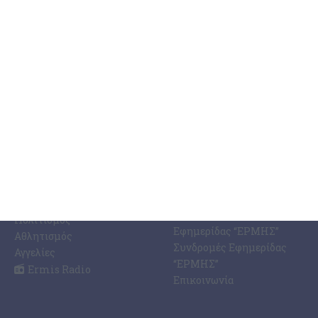
ΚΑΤΗΓΟΡΊΕΣ
ΣΧΕΤΙΚΆ ΜΕ ΕΜΆΣ
ΕΙΔΉΣΕΩΝ
Η Εφημερίδα ΕΡΜΗΣ
Ραδιοφωνικός Σταθμός
Ζάκυνθος
Ermis Radio 91.8 fm
Ελλάδα
PRINT SHOP /
Κόσμος
Εκτυπώσεις Offset –
Κοινωνία
Digital
Οικονομία
Ηλεκτρονική Έκδοση
Πολιτισμός
Εφημερίδας “ΕΡΜΗΣ”
Αθλητισμός
Συνδρομές Εφημερίδας
Αγγελίες
“ΕΡΜΗΣ”
Ermis Radio
Επικοινωνία