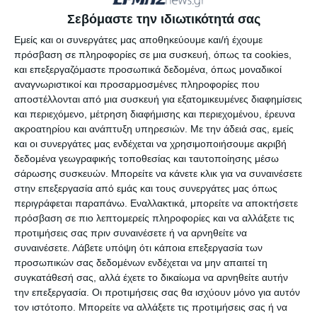
Σεβόμαστε την ιδιωτικότητά σας
Εμείς και οι συνεργάτες μας αποθηκεύουμε και/ή έχουμε
ΔΙΑΒΆΣΤΕ ΕΠΊΣΗΣ
πρόσβαση σε πληροφορίες σε μια συσκευή, όπως τα cookies,
και επεξεργαζόμαστε προσωπικά δεδομένα, όπως μοναδικοί
αναγνωριστικοί και προσαρμοσμένες πληροφορίες που
αποστέλλονται από μια συσκευή για εξατομικευμένες διαφημίσεις
και περιεχόμενο, μέτρηση διαφήμισης και περιεχομένου, έρευνα
ακροατηρίου και ανάπτυξη υπηρεσιών.
Με την άδειά σας, εμείς
και οι συνεργάτες μας ενδέχεται να χρησιμοποιήσουμε ακριβή
δεδομένα γεωγραφικής τοποθεσίας και ταυτοποίησης μέσω
σάρωσης συσκευών. Μπορείτε να κάνετε κλικ για να συναινέσετε
στην επεξεργασία από εμάς και τους συνεργάτες μας όπως
περιγράφεται παραπάνω. Εναλλακτικά, μπορείτε να αποκτήσετε
πρόσβαση σε πιο λεπτομερείς πληροφορίες και να αλλάξετε τις
προτιμήσεις σας πριν συναινέσετε ή να αρνηθείτε να
συναινέσετε.
Λάβετε υπόψη ότι κάποια επεξεργασία των
ΕΛΛΆΔΑ
ΖΆΚΥΝΘΟΣ
ΟΙΚΟΝΟΜΊΑ
προσωπικών σας δεδομένων ενδέχεται να μην απαιτεί τη
Nόμος του κράτους το
συγκατάθεσή σας, αλλά έχετε το δικαίωμα να αρνηθείτε αυτήν
την επεξεργασία. Οι προτιμήσεις σας θα ισχύουν μόνο για αυτόν
χωροταξικό για το τουρισμό.
τον ιστότοπο. Μπορείτε να αλλάξετε τις προτιμήσεις σας ή να