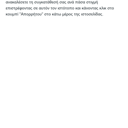
ανακαλέσετε τη συγκατάθεσή σας ανά πάσα στιγμή
Στα 16 στρ. η εκτός σχεδίου
επιστρέφοντας σε αυτόν τον ιστότοπο και κάνοντας κλικ στο
κουμπί "Απορρήτου" στο κάτω μέρος της ιστοσελίδας.
δόμησης
Με Κοινή Υπουργική Απόφαση (ΚΥΑ) των υπουργών Περιβάλλοντος
και Ενέργειας Σταύρου Παπασταύρου και Τουρισμού Όλγας
Κεφαλογιάννη θεσμοθετείται από σήμερα το νέο Ειδικό Χωροταξικό
Πλαίσιο για
…
7 Αυγούστου 2026