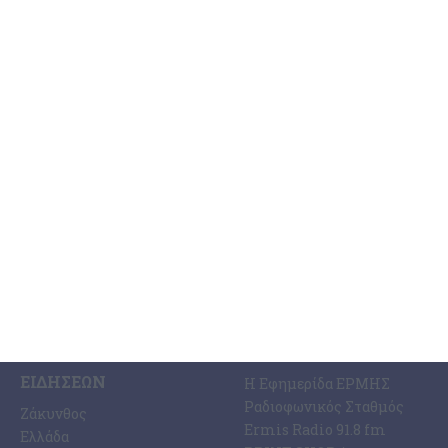
Εκρηκτικό το πρόβλημα με τα
λύματα
Διαμαρτυρία κατέθεσε ο συνδυασμός της Λαϊκής Συσπείρωσης
του Δημοτικού Συμβουλίου για ητ διαχείριση των λυμάτων της
Ζακύνθου και σε ανακοίνωση που εξέδωσε αναφέρει: Για άλλη
…
7 Αυγούστου 2026
ΚΑΤΗΓΟΡΊΕΣ
ΣΧΕΤΙΚΆ ΜΕ ΕΜΆΣ
ΕΙΔΉΣΕΩΝ
Η Εφημερίδα ΕΡΜΗΣ
Ραδιοφωνικός Σταθμός
Ζάκυνθος
Ermis Radio 91.8 fm
Ελλάδα