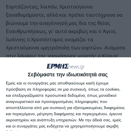
Εορτάζοντας, λοιπόν, Χριστούγεννα
ξαναθυμόμαστε, αλλά και πρέπει ταυτόχρονα να
βιώνουμε την αναγέννησή μας δια της θείας
Ενανθρωπήσεως, γι’ αυτό ακριβώς και ο Άγιος
Ιωάννης ο Χρυσόστομος ονομάζει τα
Χριστούγεννα «μητρόπολη των εορτών». Ανάμεσα
στις λάμψεις της χαρμόσυνης γιορτής ο Κύριος
Ιησούς, το ταπεινό Βρέφος της φάτνης, αποτελεί
την όντως λάμψη της ζωής μας.
Σεβόμαστε την ιδιωτικότητά σας
Εμείς και οι συνεργάτες μας αποθηκεύουμε και/ή έχουμε
Μόνον Εκείνος μπορούσε να επαναφέρει την
πρόσβαση σε πληροφορίες σε μια συσκευή, όπως τα cookies,
πεσμένη ανθρώπινη φύση, την εξορισμένη από
και επεξεργαζόμαστε προσωπικά δεδομένα, όπως μοναδικοί
αναγνωριστικοί και προσαρμοσμένες πληροφορίες που
την τρυφή του Παραδείσου, στην κατάσταση προ
αποστέλλονται από μια συσκευή για εξατομικευμένες διαφημίσεις
της πτώσεως. Έτσι έλαβε σώμα – πλην της
και περιεχόμενο, μέτρηση διαφήμισης και περιεχομένου, έρευνα
αμαρτίας – και εισήλθε ταπεινά αλλά δυναμικά
ακροατηρίου και ανάπτυξη υπηρεσιών.
Με την άδειά σας, εμείς
και οι συνεργάτες μας ενδέχεται να χρησιμοποιήσουμε ακριβή
στην Ιστορία του κόσμου μας.