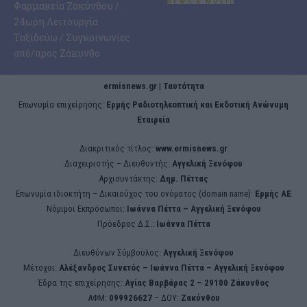
Φαρμακεία Ζακύνθου /
24ωρη Λειτουργία
Ταξιδεύω / Συγκοινωνίες
από/προς Ζάκυνθο
ermisnews.gr | Ταυτότητα
Eπωνυμία επιχείρησης:
Ερμής Ραδιοτηλεοπτική και Εκδοτική Ανώνυμη
Εταιρεία
Διακριτικός τίτλος:
www.ermisnews.gr
Διαχειριστής – Διευθυντής:
Αγγελική Ξενόφου
Αρχισυντάκτης:
Δημ. Πέττας
Επωνυμία ιδιοκτήτη – Δικαιούχος του ονόματος (domain name):
Ερμής ΑΕ
Νόμιμοι Εκπρόσωποι:
Iωάννα Πέττα – Αγγελική Ξενόφου
Πρόεδρος Δ.Σ.:
Iωάννα Πέττα
Διευθύνων Σύμβουλος:
Αγγελική Ξενόφου
Μέτοχοι:
Αλέξανδρος Συνετός – Iωάννα Πέττα – Αγγελική Ξενόφου
Έδρα της επιχείρησης:
Aγίας Βαρβάρας 2 – 29100 Ζάκυνθος
ΑΦΜ:
099926627
– ΔΟΥ:
Ζακύνθου