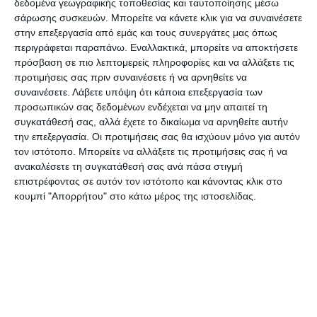
δεδομένα γεωγραφικής τοποθεσίας και ταυτοποίησης μέσω
σάρωσης συσκευών. Μπορείτε να κάνετε κλικ για να συναινέσετε
Μετά από δύο χιλιάδες χρόνια χριστιανικής
στην επεξεργασία από εμάς και τους συνεργάτες μας όπως
περιγράφεται παραπάνω. Εναλλακτικά, μπορείτε να αποκτήσετε
εμπειρίας, η ανθρωπότητα και συνάμα η πατρίδα
πρόσβαση σε πιο λεπτομερείς πληροφορίες και να αλλάξετε τις
μας ταλανίζεται από μιαν επίφοβη Κρίση, η οποία
προτιμήσεις σας πριν συναινέσετε ή να αρνηθείτε να
εξελίσσεται σε πολλά επίπεδα και με πολλά
συναινέσετε.
Λάβετε υπόψη ότι κάποια επεξεργασία των
προσωπικών σας δεδομένων ενδέχεται να μην απαιτεί τη
πλοκάμια. Αναμφίβολα, η ρίζα του κακού
συγκατάθεσή σας, αλλά έχετε το δικαίωμα να αρνηθείτε αυτήν
εντοπίζεται στην απομάκρυνση του Χριστού από
την επεξεργασία. Οι προτιμήσεις σας θα ισχύουν μόνο για αυτόν
την καθημερινότητα της ζωής μας. Δεν μπορούμε
τον ιστότοπο. Μπορείτε να αλλάξετε τις προτιμήσεις σας ή να
ανακαλέσετε τη συγκατάθεσή σας ανά πάσα στιγμή
να
επιστρέφοντας σε αυτόν τον ιστότοπο και κάνοντας κλικ στο
κουμπί "Απορρήτου" στο κάτω μέρος της ιστοσελίδας.
δεχθούμε, δυστυχώς, ότι η μόνη ουσιαστική
διέξοδος, το μόνο πραγματικό φως στο τούνελ
των αδιεξόδων μας είναι ο σαρκωμένος Θεός.
Δραττόμενος της ευκαιρίας αυτής της
εορταστικής επικοινωνίας μας, καλώ όλους να