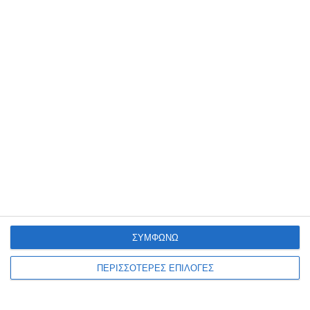
ΖΆΚΥΝΘΟΣ
Ν.Ε. ΠΑΣΟΚ: Ασφυκτική
πίεση στα επείγοντα του
Νοσοκομείου Ζακύνθου
Πόσες φορές ακόμη πρέπει να αναδειχθεί το ίδιο πρόβλημα στα
επείγοντα του Νοσοκομείου για να υπάρξει λύση; αναρωτιέται η
Νομαρχιακή Επιτροπή ΠΑΣΟΚ Ζακύνθου η οποία
…
8 Αυγούστου 2026
ΣΥΜΦΩΝΩ
ΠΕΡΙΣΣΟΤΕΡΕΣ ΕΠΙΛΟΓΕΣ