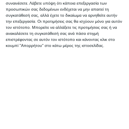
συναινέσετε.
Λάβετε υπόψη ότι κάποια επεξεργασία των
εθνικών εκλογών, όπου το δίλημμα θα είναι
προσωπικών σας δεδομένων ενδέχεται να μην απαιτεί τη
καθαρό και ο λαός θα αποφασίσει ποιος θα είναι
συγκατάθεσή σας, αλλά έχετε το δικαίωμα να αρνηθείτε αυτήν
την επεξεργασία. Οι προτιμήσεις σας θα ισχύουν μόνο για αυτόν
ο πρωθυπουργός και με ποιο πρόγραμμα θα
τον ιστότοπο. Μπορείτε να αλλάξετε τις προτιμήσεις σας ή να
προχωρήσει η χώρα την επόμενη 4ετία. Αν θα
ανακαλέσετε τη συγκατάθεσή σας ανά πάσα στιγμή
συνεχιστεί η προοδευτική διακυβέρνηση ή αν η
επιστρέφοντας σε αυτόν τον ιστότοπο και κάνοντας κλικ στο
κουμπί "Απορρήτου" στο κάτω μέρος της ιστοσελίδας.
χώρα θα γυρίσει πίσω στις μνημονιακές
πολιτικές.
Αφήστε ένα σχόλιο
ΔΙΑΒΆΣΤΕ ΕΠΊΣΗΣ