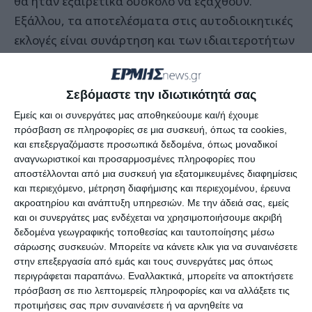
θα ήταν εξαιρετικά δύσκολο να εξαχθούν.
Εξάλλου, τα αποτελέσματα στις αυτοδιοικητικές
εκλογές είναι συνάρτηση και των ιδιαιτεροτήτων
της κάθε περιοχής, χωρίς να αντιπροσωπεύουν
ευθύγραμμα την πολιτική επιρροή κάθε
Σεβόμαστε την ιδιωτικότητά σας
κόμματος, όπως έδειξαν και οι εκλογές του 2014.
Εμείς και οι συνεργάτες μας αποθηκεύουμε και/ή έχουμε
πρόσβαση σε πληροφορίες σε μια συσκευή, όπως τα cookies,
Σημειώνουν ακόμη ότι στην περιφέρεια Αττικής
και επεξεργαζόμαστε προσωπικά δεδομένα, όπως μοναδικοί
και την Αθήνα οι υποψήφιοι που στήριξε ο ΣΥΡΙΖΑ
αναγνωριστικοί και προσαρμοσμένες πληροφορίες που
έδωσαν έναν σημαντικό αγώνα και αυξάνουν τα
αποστέλλονται από μια συσκευή για εξατομικευμένες διαφημίσεις
και περιεχόμενο, μέτρηση διαφήμισης και περιεχομένου, έρευνα
ποσοστά τους σε σχέση με τον πρώτο γύρο, ο
ακροατηρίου και ανάπτυξη υπηρεσιών.
Με την άδειά σας, εμείς
Νάσος Ηλιόπουλος
στην Αθήνα διπλασιάζει το
και οι συνεργάτες μας ενδέχεται να χρησιμοποιήσουμε ακριβή
ποσοστό του, ενώ και η
Ρένα Δούρου
το αυξάνει
δεδομένα γεωγραφικής τοποθεσίας και ταυτοποίησης μέσω
σάρωσης συσκευών. Μπορείτε να κάνετε κλικ για να συναινέσετε
σημαντικά.
στην επεξεργασία από εμάς και τους συνεργάτες μας όπως
περιγράφεται παραπάνω. Εναλλακτικά, μπορείτε να αποκτήσετε
Τέλος, οι ίδιες κομματικές πηγές, ξεκαθαρίζουν
πρόσβαση σε πιο λεπτομερείς πληροφορίες και να αλλάξετε τις
προτιμήσεις σας πριν συναινέσετε ή να αρνηθείτε να
ότι η μεγάλη μάχη είναι αυτή της κάλπης των