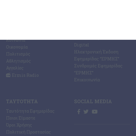
ΚΑΤΗΓΟΡΊΕΣ
ΣΧΕΤΙΚΆ ΜΕ ΕΜΆΣ
ΕΙΔΉΣΕΩΝ
Η Εφημερίδα ΕΡΜΗΣ
Ραδιοφωνικός Σταθμός
Ζάκυνθος
Ermis Radio 91.8 fm
Ελλάδα
PRINT SHOP /
Κόσμος
Εκτυπώσεις Offset –
Κοινωνία
Digital
Οικονομία
Ηλεκτρονική Έκδοση
Πολιτισμός
Εφημερίδας “ΕΡΜΗΣ”
Αθλητισμός
Συνδρομές Εφημερίδας
Αγγελίες
“ΕΡΜΗΣ”
Ermis Radio
Επικοινωνία
ΤΑΥΤΌΤΗΤΑ
SOCIAL MEDIA
Ταυτότητα Εφημερίδας
Ποιοι Είμαστε
Όροι Χρήσης
Πολιτική Προστασίας