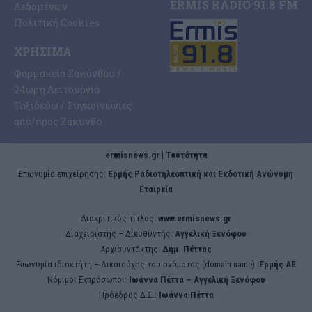
ERMIS RADIO 91.8 FM
Δεδομένων
Πολιτική Cookies
ΧΡΉΣΙΜΑ
Φαρμακεία Ζακύνθου /
24ωρη Λειτουργία
Ταξιδεύω / Συγκοινωνίες
από/προς Ζάκυνθο
ermisnews.gr | Ταυτότητα
Eπωνυμία επιχείρησης:
Ερμής Ραδιοτηλεοπτική και Εκδοτική Ανώνυμη
Εταιρεία
Διακριτικός τίτλος:
www.ermisnews.gr
Διαχειριστής – Διευθυντής:
Αγγελική Ξενόφου
Αρχισυντάκτης:
Δημ. Πέττας
Επωνυμία ιδιοκτήτη – Δικαιούχος του ονόματος (domain name):
Ερμής ΑΕ
Νόμιμοι Εκπρόσωποι:
Iωάννα Πέττα – Αγγελική Ξενόφου
Πρόεδρος Δ.Σ.:
Iωάννα Πέττα