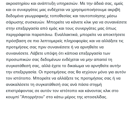
προξενικές αρχές στη Ρωσία.
ακροατηρίου και ανάπτυξη υπηρεσιών.
Με την άδειά σας, εμείς
και οι συνεργάτες μας ενδέχεται να χρησιμοποιήσουμε ακριβή
δεδομένα γεωγραφικής τοποθεσίας και ταυτοποίησης μέσω
Πέρυσι, επισκέφθηκαν τη χώρα μας 739.000
σάρωσης συσκευών. Μπορείτε να κάνετε κλικ για να συναινέσετε
τουρίστες από τη Ρωσία (αύξηση 63,8%)
στην επεξεργασία από εμάς και τους συνεργάτες μας όπως
δαπανώντας το ποσό των 746 εκατ. ευρώ
περιγράφεται παραπάνω. Εναλλακτικά, μπορείτε να αποκτήσετε
πρόσβαση σε πιο λεπτομερείς πληροφορίες και να αλλάξετε τις
(αύξηση 50,4%) συμβάλλοντας σημαντικά στην
προτιμήσεις σας πριν συναινέσετε ή να αρνηθείτε να
αύξηση κατά 10% της συνολικής εισερχόμενης
συναινέσετε.
Λάβετε υπόψη ότι κάποια επεξεργασία των
ταξιδιωτικής κίνησης.
προσωπικών σας δεδομένων ενδέχεται να μην απαιτεί τη
συγκατάθεσή σας, αλλά έχετε το δικαίωμα να αρνηθείτε αυτήν
την επεξεργασία. Οι προτιμήσεις σας θα ισχύουν μόνο για αυτόν
τον ιστότοπο. Μπορείτε να αλλάξετε τις προτιμήσεις σας ή να
ανακαλέσετε τη συγκατάθεσή σας ανά πάσα στιγμή
Ποιοι συμμετείχαν στην έκθεση από τα Ιόνια
επιστρέφοντας σε αυτόν τον ιστότοπο και κάνοντας κλικ στο
κουμπί "Απορρήτου" στο κάτω μέρος της ιστοσελίδας.
Νησιά
Στην τουριστική προβολή των Ιονίων Νήσων στο
περίπτερο της Περιφέρειας συνέβαλλαν με την
παρουσία τους από την Περιφέρεια ο ειδικός