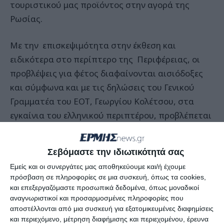
τουριστικού μας προϊόντος στην αγορά της
Ρωσίας.
Με την επισκεψιμότητα στην έκθεση και
ειδικότερα στο περίπτερο της Περιφέρειας, οι
προβλέψεις για φέτος διαφαίνονται αισιόδοξες
και σύμφωνα και με τις δηλώσεις του Γενικού
Γραμματέα του ΕΟΤ, Γεωργίου Κολέτσου, στα
εγκαίνια του ελληνικού περιπτέρου, προβλέπεται
αύξηση κατά 20%, όπως εμφανίζουν οι κρατήσεις
από τη ρωσική αγορά τη φετινή περίοδο για τον
Σεβόμαστε την ιδιωτικότητά σας
ελληνικό προορισμό.
Εμείς και οι συνεργάτες μας αποθηκεύουμε και/ή έχουμε
πρόσβαση σε πληροφορίες σε μια συσκευή, όπως τα cookies,
Παράλληλα, αυξητική πορεία της τάξης του 19%
και επεξεργαζόμαστε προσωπικά δεδομένα, όπως μοναδικοί
εμφανίζει και ο μέχρι στιγμής αριθμός των
αναγνωριστικοί και προσαρμοσμένες πληροφορίες που
αποστέλλονται από μια συσκευή για εξατομικευμένες διαφημίσεις
χορηγήσεων θεωρήσεων (βίζα) από τις ελληνικές
και περιεχόμενο, μέτρηση διαφήμισης και περιεχομένου, έρευνα