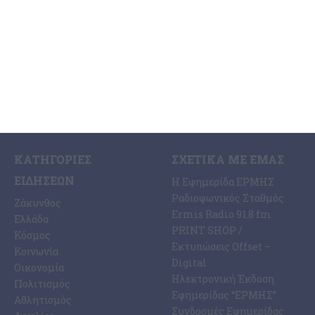
ημέρα για τη
…
6 Αυγούστου 2026
ΚΑΤΗΓΟΡΊΕΣ
ΣΧΕΤΙΚΆ ΜΕ ΕΜΆΣ
ΕΙΔΉΣΕΩΝ
Η Εφημερίδα ΕΡΜΗΣ
Ραδιοφωνικός Σταθμός
Ζάκυνθος
Ermis Radio 91.8 fm
Ελλάδα
PRINT SHOP /
Κόσμος
Εκτυπώσεις Offset –
Κοινωνία
Digital
Οικονομία
Ηλεκτρονική Έκδοση
Πολιτισμός
Εφημερίδας “ΕΡΜΗΣ”
Αθλητισμός
Συνδρομές Εφημερίδας