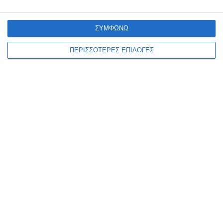
ΣΥΜΦΩΝΩ
ΠΕΡΙΣΣΟΤΕΡΕΣ ΕΠΙΛΟΓΕΣ
ΕΛΛΆΔΑ
ΖΆΚΥΝΘΟΣ
ΚΟΙΝΩΝΊΑ
ΠΟΕΔΗΝ : To Νοσοκομείο
Ζακύνθου είναι σε διαρκή
εφημερία από τροχαία
ατυχήματα, βιασμούς και
δηλητηριάσεις από αλκοόλ