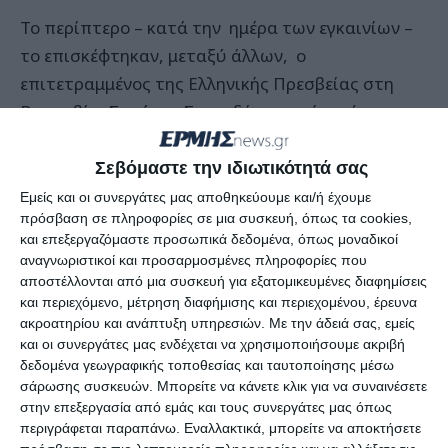
Το περίπτερο – κατά την ημέρα των εγκαινίων –
το επισκέφτηκαν, μεταξύ άλλων, ο
επιτετραμμένος της Ελληνικής Πρεσβείας στη
Βαρσοβία, Σταύρος Σπυριδάκης, ενώ από την
κεντρική υπηρεσία του ΕΟΤ παραβρέθηκαν η κ.
Αποστόλου Κλαίρη, η κ. Ισμήνη Βαλσαμάκη και
Σεβόμαστε την ιδιωτικότητά σας
από το Τμήμα Διαφήμισης ο κ. Ευάγγελος
Εμείς και οι συνεργάτες μας αποθηκεύουμε και/ή έχουμε
πρόσβαση σε πληροφορίες σε μια συσκευή, όπως τα cookies,
Λάμπρου.
και επεξεργαζόμαστε προσωπικά δεδομένα, όπως μοναδικοί
αναγνωριστικοί και προσαρμοσμένες πληροφορίες που
Στο πλαίσιο της έκθεσης, η ΕΤΙΝ, σε συνεργασία
αποστέλλονται από μια συσκευή για εξατομικευμένες διαφημίσεις
με το Δ/ντή της ελληνικής Επιχείρησης «Πάρος»,
και περιεχόμενο, μέτρηση διαφήμισης και περιεχομένου, έρευνα
ακροατηρίου και ανάπτυξη υπηρεσιών.
Με την άδειά σας, εμείς
κ. Σπύρο Κουλούρη, πραγματοποίησε
και οι συνεργάτες μας ενδέχεται να χρησιμοποιήσουμε ακριβή
παρουσίαση των νησιών του Ιονίου στους ξένους
δεδομένα γεωγραφικής τοποθεσίας και ταυτοποίησης μέσω
διπλωμάτες της Βαρσοβίας κατά τη διάρκεια της
σάρωσης συσκευών. Μπορείτε να κάνετε κλικ για να συναινέσετε
στην επεξεργασία από εμάς και τους συνεργάτες μας όπως
ετήσιας συνάντησής τους. Η παρουσίαση
περιγράφεται παραπάνω. Εναλλακτικά, μπορείτε να αποκτήσετε
περιελάμβανε, εκτός των άλλων, προβολή