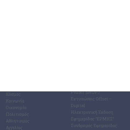
3 Αυγούστου 2026
ΚΑΤΗΓΟΡΊΕΣ
ΣΧΕΤΙΚΆ ΜΕ ΕΜΆΣ
ΕΙΔΉΣΕΩΝ
Η Εφημερίδα ΕΡΜΗΣ
Ραδιοφωνικός Σταθμός
Ζάκυνθος
Ermis Radio 91.8 fm
Ελλάδα
PRINT SHOP /
Κόσμος
Εκτυπώσεις Offset –
Κοινωνία
Digital
Οικονομία
Ηλεκτρονική Έκδοση
Πολιτισμός
Εφημερίδας “ΕΡΜΗΣ”
Αθλητισμός
Συνδρομές Εφημερίδας
Αγγελίες