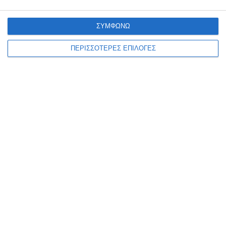
ακόλουθη ανακοίνωση: Η ανάπλαση της παραλίας του Αργασίου
γίνεται πραγματικότητα! «Σήμερα είναι μια ιδιαίτερα σημαντική
ημέρα για τη
…
ΣΥΜΦΩΝΩ
6 Αυγούστου 2026
ΠΕΡΙΣΣΟΤΕΡΕΣ ΕΠΙΛΟΓΕΣ
ΑΘΛΗΤΙΣΜΌΣ
ΕΛΛΆΔΑ
ΖΆΚΥΝΘΟΣ
Χωρίς απόφαση η συνεδρίαση