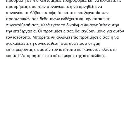
πρόσβαση σε πιο λεπτομερείς πληροφορίες και να αλλάξετε τις
οπτικοακουστικού υλικού και διανομή
προτιμήσεις σας πριν συναινέσετε ή να αρνηθείτε να
συναινέσετε.
Λάβετε υπόψη ότι κάποια επεξεργασία των
διαφημιστικού υλικού των νησιών. Παράλληλα με
προσωπικών σας δεδομένων ενδέχεται να μην απαιτεί τη
την έκθεση, πραγματοποιείται από συνεργείο της
συγκατάθεσή σας, αλλά έχετε το δικαίωμα να αρνηθείτε αυτήν
ΕΤΙΝ, διανομή φυλλαδίων στα κεντρικότερα
την επεξεργασία. Οι προτιμήσεις σας θα ισχύουν μόνο για αυτόν
τον ιστότοπο. Μπορείτε να αλλάξετε τις προτιμήσεις σας ή να
σημεία της Πολωνικής πρωτεύουσας.
ανακαλέσετε τη συγκατάθεσή σας ανά πάσα στιγμή
επιστρέφοντας σε αυτόν τον ιστότοπο και κάνοντας κλικ στο
Πέραν της συγκεκριμένης έκθεσης, η Περιφέρεια
κουμπί "Απορρήτου" στο κάτω μέρος της ιστοσελίδας.
Ιονίων Νήσων έχει προγραμματίσει να
συμμετάσχει, με δικό της περίπτερο, στις
εκθέσεις της Αγίας Πετρούπολης, του Λονδίνου
(WTM) και της Θεσσαλονίκης (PHILOXENIA).