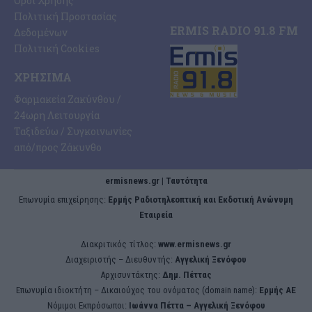
Όροι Χρήσης
Πολιτική Προστασίας
ERMIS RADIO 91.8 FM
Δεδομένων
Πολιτική Cookies
ΧΡΉΣΙΜΑ
Φαρμακεία Ζακύνθου /
24ωρη Λειτουργία
Ταξιδεύω / Συγκοινωνίες
από/προς Ζάκυνθο
ermisnews.gr | Ταυτότητα
Eπωνυμία επιχείρησης:
Ερμής Ραδιοτηλεοπτική και Εκδοτική Ανώνυμη
Εταιρεία
Διακριτικός τίτλος:
www.ermisnews.gr
Διαχειριστής – Διευθυντής:
Αγγελική Ξενόφου
Αρχισυντάκτης:
Δημ. Πέττας
Επωνυμία ιδιοκτήτη – Δικαιούχος του ονόματος (domain name):
Ερμής ΑΕ
Νόμιμοι Εκπρόσωποι:
Iωάννα Πέττα – Αγγελική Ξενόφου