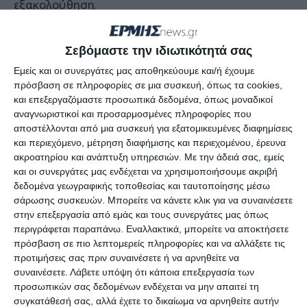
εξακολούθηση.
Σε βάρος του 45χρονου εκκρεμούσε απόφαση του
Σεβόμαστε την ιδιωτικότητά σας
Εισαγγελέα Οικονομικού Εγκλήματος για οφειλές
Εμείς και οι συνεργάτες μας αποθηκεύουμε και/ή έχουμε
προς το Δημόσιο από το έτος 1997 έως σήμερα
πρόσβαση σε πληροφορίες σε μια συσκευή, όπως τα cookies,
που φτάνουν στο ποσό των 5.940.076,16 ευρώ.
και επεξεργαζόμαστε προσωπικά δεδομένα, όπως μοναδικοί
αναγνωριστικοί και προσαρμοσμένες πληροφορίες που
αποστέλλονται από μια συσκευή για εξατομικευμένες διαφημίσεις
Ο συλληφθείς οδηγήθηκε σήμερα στον Εισαγγελέα
και περιεχόμενο, μέτρηση διαφήμισης και περιεχομένου, έρευνα
Πλημμελειοδικών Ζακύνθου.
ακροατηρίου και ανάπτυξη υπηρεσιών.
Με την άδειά σας, εμείς
και οι συνεργάτες μας ενδέχεται να χρησιμοποιήσουμε ακριβή
δεδομένα γεωγραφικής τοποθεσίας και ταυτοποίησης μέσω
σάρωσης συσκευών. Μπορείτε να κάνετε κλικ για να συναινέσετε
στην επεξεργασία από εμάς και τους συνεργάτες μας όπως
περιγράφεται παραπάνω. Εναλλακτικά, μπορείτε να αποκτήσετε
πρόσβαση σε πιο λεπτομερείς πληροφορίες και να αλλάξετε τις
προτιμήσεις σας πριν συναινέσετε ή να αρνηθείτε να
συναινέσετε.
Λάβετε υπόψη ότι κάποια επεξεργασία των
προσωπικών σας δεδομένων ενδέχεται να μην απαιτεί τη
συγκατάθεσή σας, αλλά έχετε το δικαίωμα να αρνηθείτε αυτήν