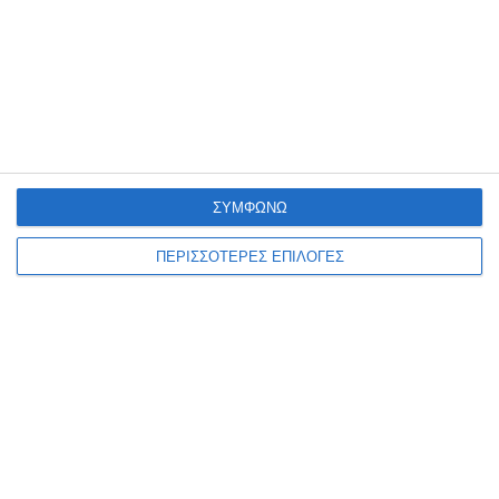
ΣΥΜΦΩΝΩ
ΠΕΡΙΣΣΟΤΕΡΕΣ ΕΠΙΛΟΓΕΣ
ΕΛΛΆΔΑ
ΖΆΚΥΝΘΟΣ
Συλλήψεις 3 ατόμων για
διακίνηση 0.5 γραμ. κοκαΐνης
και 9.5 γραμ. κάνναβης στη
Ζάκυνθο