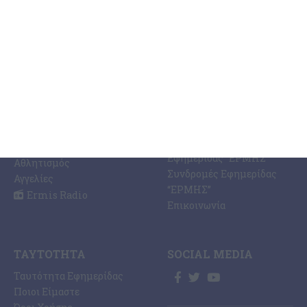
ΚΑΤΗΓΟΡΊΕΣ
ΣΧΕΤΙΚΆ ΜΕ ΕΜΆΣ
ΕΙΔΉΣΕΩΝ
Η Εφημερίδα ΕΡΜΗΣ
Ραδιοφωνικός Σταθμός
Ζάκυνθος
Ermis Radio 91.8 fm
Ελλάδα
PRINT SHOP /
Κόσμος
Εκτυπώσεις Offset –
Κοινωνία
Digital
Οικονομία
Ηλεκτρονική Έκδοση
Πολιτισμός
Εφημερίδας “ΕΡΜΗΣ”
Αθλητισμός
Συνδρομές Εφημερίδας
Αγγελίες
“ΕΡΜΗΣ”
Ermis Radio
Επικοινωνία
ΤΑΥΤΌΤΗΤΑ
SOCIAL MEDIA
Ταυτότητα Εφημερίδας
Ποιοι Είμαστε