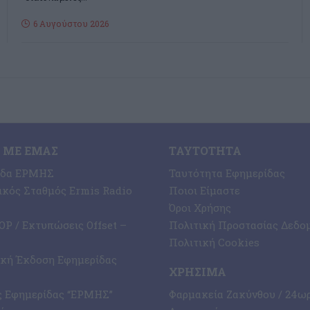
6 Αυγούστου 2026
 ΜΕ ΕΜΆΣ
ΤΑΥΤΌΤΗΤΑ
ίδα ΕΡΜΗΣ
Ταυτότητα Εφημερίδας
κός Σταθμός Ermis Radio
Ποιοι Είμαστε
Όροι Χρήσης
P / Εκτυπώσεις Offset –
Πολιτική Προστασίας Δεδο
Πολιτική Cookies
ική Έκδοση Εφημερίδας
ΧΡΉΣΙΜΑ
ς Εφημερίδας “ΕΡΜΗΣ”
Φαρμακεία Ζακύνθου / 24ω