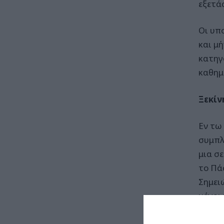
εξετάσ
Οι υπ
και μή
κατηγ
καθημ
Ξεκίν
Εν τω
συμπλ
μια σ
το Πά
Σημει
μέχρι 
περάσο
όχημα