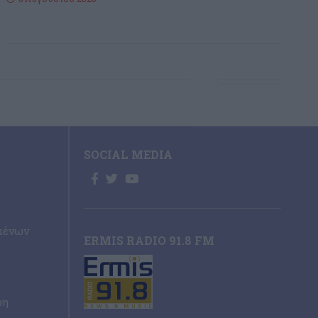
SOCIAL MEDIA
μένων
ERMIS RADIO 91.8 FM
ρη