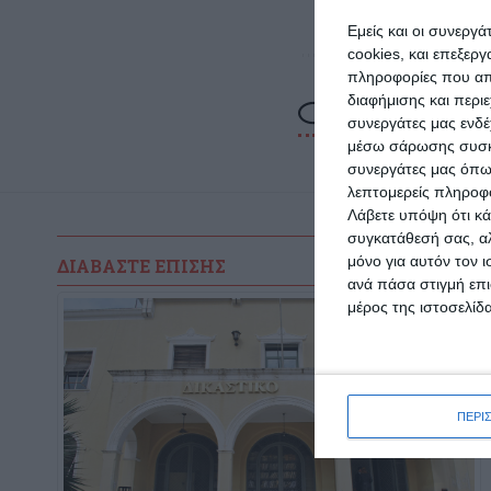
Εμείς και οι συνεργ
cookies, και επεξε
πληροφορίες που απο
διαφήμισης και περι
συνεργάτες μας ενδέ
μέσω σάρωσης συσκευ
συνεργάτες μας όπω
λεπτομερείς πληροφορ
Λάβετε υπόψη ότι κά
συγκατάθεσή σας, αλ
μόνο για αυτόν τον 
ΔΙΑΒΆΣΤΕ ΕΠΊΣΗΣ
ανά πάσα στιγμή επι
μέρος της ιστοσελίδα
ΠΕΡΙ