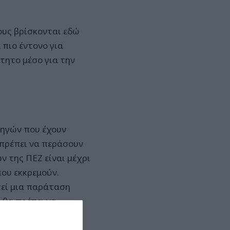
ους βρίσκονται εδώ
 πιο έντονο για
τητο μέσο για την
δηγών που έχουν
 πρέπει να περάσουν
ν της ΠΕΖ είναι μέχρι
που εκκρεμούν.
τεί μια παράταση
ί θα πρέπει να
ς, γίνονται με το