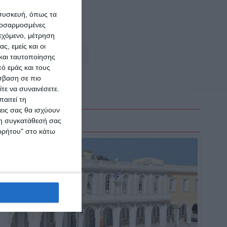
 συσκευή, όπως τα
προσαρμοσμένες
ιεχόμενο, μέτρηση
ς, εμείς και οι
Αφήστε ένα σχόλιο
και ταυτοποίησης
ό εμάς και τους
σβαση σε πιο
τε να συναινέσετε.
αιτεί τη
εις σας θα ισχύουν
 τη συγκατάθεσή σας
ορρήτου" στο κάτω