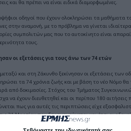
εις και θα πρέπει να είναι ειδικά διαμορφωμένες.
οψήφιοι οδηγοί που έχουν ολοκληρώσει τα μαθήματα τ
νες στην αναμονή, με το πρόβλημα να γίνεται ιδιαίτερα
ορίες συμπολιτών μας που το αυτοκίνητο είναι απαραί
ερινότητα τους.
ησαν οι εξετάσεις για τους άνω των 74 ετών
 μεταξύ και στη Ζάκυνθο ξεκίνησαν οι εξετάσεις των ο
ηρώσει τα 74 χρόνια ζωής και με βάση το νέο Νόμο θα
ειρά από δοκιμασίες. Στόχος του Τμήματος Συγκοινωνιώ
σχα να έχουν διευθετηθεί και οι περίπου 180 αιτήσεις 
ώνεται πως για αυτές τις περιπτώσεις είχε εξασφαλισ
τις 31 Μαρτίου που δεν ανανεώνεται και έτσι οι οδηγο
υν τις εξετάσεις πριν ξαναπιάσουν τιμόνι. Οι εξετάσει
Σεβόμαστε την ιδιωτικότητά σας
 των οδηγών.