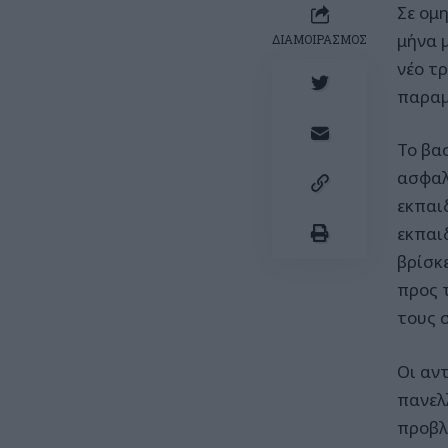
Σε ομ
μήνα 
ΔΙΑΜΟΙΡΑΣΜΟΣ
νέο τ
παραμ
Το βα
ασφαλ
εκπαι
εκπαι
βρίσκ
προς 
τους 
Οι αν
πανελ
προβλ