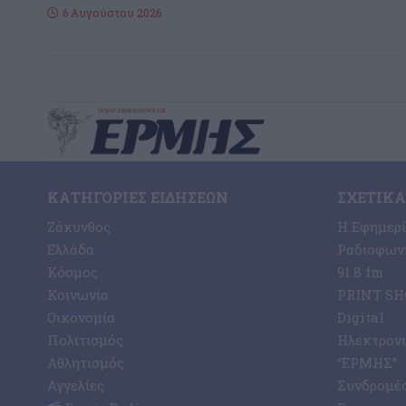
6 Αυγούστου 2026
ΚΑΤΗΓΟΡΊΕΣ ΕΙΔΉΣΕΩΝ
ΣΧΕΤΙΚΆ
Ζάκυνθος
Η Εφημερ
Ελλάδα
Ραδιοφωνι
Κόσμος
91.8 fm
Κοινωνία
PRINT SHO
Οικονομία
Digital
Πολιτισμός
Ηλεκτρον
Αθλητισμός
“ΕΡΜΗΣ”
Αγγελίες
Συνδρομέ