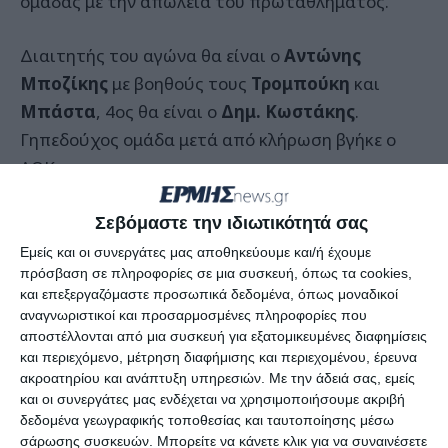
ομάδας με την απώλεια του πρωταθλήματος.
Διαιτητής του αγώνα θα είναι ο
Αντώνης
Μποζίκης
με βοηθούς τους
Τρομπούκη
και
Μπάστα
, 4ος θα είναι ο
Δημ. Κωστάκης
.
Γηπεδούχος ομάδα μετά από κλήρωση βγήκε ο
ΑΟΚ.
Η είσοδος θα είναι στα 5 ευρώ.
Σεβόμαστε την ιδιωτικότητά σας
Εμείς και οι συνεργάτες μας αποθηκεύουμε και/ή έχουμε
Παρατηρητής αγώνα θα είναι ο
Νίκος
πρόσβαση σε πληροφορίες σε μια συσκευή, όπως τα cookies,
και επεξεργαζόμαστε προσωπικά δεδομένα, όπως μοναδικοί
Καλλιβωκάς
.
αναγνωριστικοί και προσαρμοσμένες πληροφορίες που
αποστέλλονται από μια συσκευή για εξατομικευμένες διαφημίσεις
Οι ομάδες θα κάνουν από 3 βραβεύσεις η κάθε μία.
και περιεχόμενο, μέτρηση διαφήμισης και περιεχομένου, έρευνα
ακροατηρίου και ανάπτυξη υπηρεσιών.
Με την άδειά σας, εμείς
και οι συνεργάτες μας ενδέχεται να χρησιμοποιήσουμε ακριβή
Από τον ΑΟΚ θα βραβευτεί το Λύκειο
δεδομένα γεωγραφικής τοποθεσίας και ταυτοποίησης μέσω
Κατασταρίου, ο
Παναγιώτης Τρουπιώτης
και ο
σάρωσης συσκευών. Μπορείτε να κάνετε κλικ για να συναινέσετε