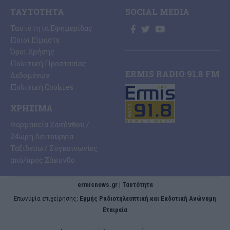
ΤΑΥΤΌΤΗΤΑ
SOCIAL MEDIA
Ταυτότητα Εφημερίδας
Ποιοι Είμαστε
Όροι Χρήσης
Πολιτική Προστασίας
ERMIS RADIO 91.8 FM
Δεδομένων
Πολιτική Cookies
ΧΡΉΣΙΜΑ
Φαρμακεία Ζακύνθου /
24ωρη Λειτουργία
Ταξιδεύω / Συγκοινωνίες
από/προς Ζάκυνθο
ermisnews.gr | Ταυτότητα
Eπωνυμία επιχείρησης:
Ερμής Ραδιοτηλεοπτική και Εκδοτική Ανώνυμη
Εταιρεία