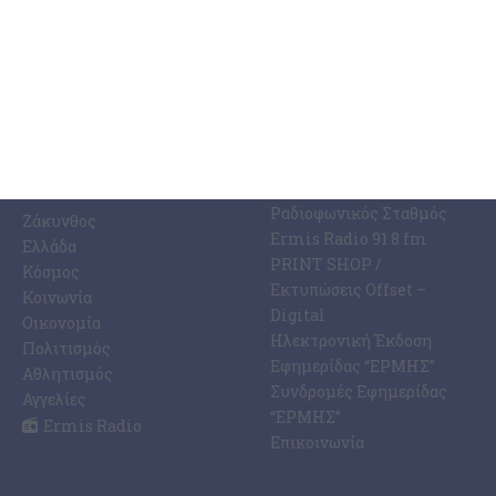
ΚΑΤΗΓΟΡΊΕΣ
ΣΧΕΤΙΚΆ ΜΕ ΕΜΆΣ
ΕΙΔΉΣΕΩΝ
Η Εφημερίδα ΕΡΜΗΣ
Ραδιοφωνικός Σταθμός
Ζάκυνθος
Ermis Radio 91.8 fm
Ελλάδα
PRINT SHOP /
Κόσμος
Εκτυπώσεις Offset –
Κοινωνία
Digital
Οικονομία
Ηλεκτρονική Έκδοση
Πολιτισμός
Εφημερίδας “ΕΡΜΗΣ”
Αθλητισμός
Συνδρομές Εφημερίδας
Αγγελίες
“ΕΡΜΗΣ”
Ermis Radio
Επικοινωνία