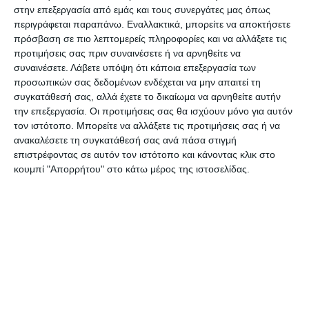
Πέτρος Καρυδάκης
.
στην επεξεργασία από εμάς και τους συνεργάτες μας όπως
περιγράφεται παραπάνω. Εναλλακτικά, μπορείτε να αποκτήσετε
πρόσβαση σε πιο λεπτομερείς πληροφορίες και να αλλάξετε τις
Από τον ΑΠΣ θα βραβευτούν ο
Νίκος Κοντονής
,
προτιμήσεις σας πριν συναινέσετε ή να αρνηθείτε να
ο
Τάκης Παπαδάτος
και ο
Διονύσης Μουζάκης
συναινέσετε.
Λάβετε υπόψη ότι κάποια επεξεργασία των
προσωπικών σας δεδομένων ενδέχεται να μην απαιτεί τη
(Μποζόνος)
.
συγκατάθεσή σας, αλλά έχετε το δικαίωμα να αρνηθείτε αυτήν
την επεξεργασία. Οι προτιμήσεις σας θα ισχύουν μόνο για αυτόν
Θα τηρηθούν όλα τα μέτρα ασφαλείας δηλώνει η
τον ιστότοπο. Μπορείτε να αλλάξετε τις προτιμήσεις σας ή να
ανακαλέσετε τη συγκατάθεσή σας ανά πάσα στιγμή
διοργανώτρια καθώς εντός γηπέδου θα μπουν
επιστρέφοντας σε αυτόν τον ιστότοπο και κάνοντας κλικ στο
μόνο όσοι έχουν διαπίστευση.
κουμπί "Απορρήτου" στο κάτω μέρος της ιστοσελίδας.