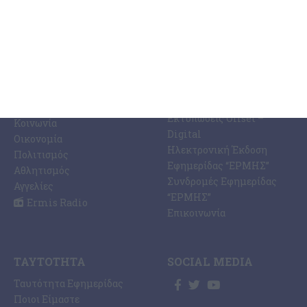
ΚΑΤΗΓΟΡΊΕΣ
ΣΧΕΤΙΚΆ ΜΕ ΕΜΆΣ
ΕΙΔΉΣΕΩΝ
Η Εφημερίδα ΕΡΜΗΣ
Ραδιοφωνικός Σταθμός
Ζάκυνθος
Ermis Radio 91.8 fm
Ελλάδα
PRINT SHOP /
Κόσμος
Εκτυπώσεις Offset –
Κοινωνία
Digital
Οικονομία
Ηλεκτρονική Έκδοση
Πολιτισμός
Εφημερίδας “ΕΡΜΗΣ”
Αθλητισμός
Συνδρομές Εφημερίδας
Αγγελίες
“ΕΡΜΗΣ”
Ermis Radio
Επικοινωνία
ΤΑΥΤΌΤΗΤΑ
SOCIAL MEDIA
Ταυτότητα Εφημερίδας
Ποιοι Είμαστε