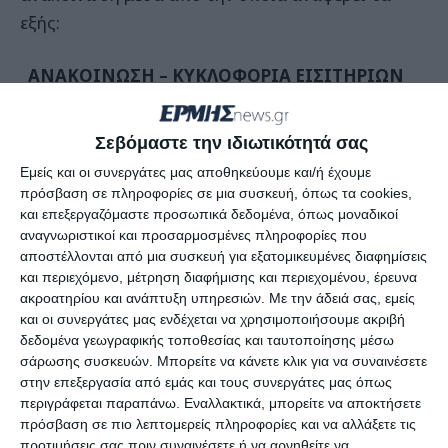
εξής:
ΑΝΑΚΟΙΝΩΣΗ – ΚΥΚΛΟΦΟΡΙΑ ΕΙΣΙΤΗΡΙΩΝ
ΔΙΑΡΚΕΙΑΣ 2026-2027.
Σεβόμαστε την ιδιωτικότητά σας
Η ΠΑΕ ΑΠΣ ΖΑΚΥΝΘΟΣ 1961 ανακοινώνει ότι από
Εμείς και οι συνεργάτες μας αποθηκεύουμε και/ή έχουμε
αύριο ξεκινά η διάθεση των εισιτηρίων διαρκείας
πρόσβαση σε πληροφορίες σε μια συσκευή, όπως τα cookies,
για την αγωνιστική περίοδο 2026-2027, μια
και επεξεργαζόμαστε προσωπικά δεδομένα, όπως μοναδικοί
αναγνωριστικοί και προσαρμοσμένες πληροφορίες που
ιστορική χρονιά που βρίσκει την ομάδα μας στη
αποστέλλονται από μια συσκευή για εξατομικευμένες διαφημίσεις
Super League 2.
και περιεχόμενο, μέτρηση διαφήμισης και περιεχομένου, έρευνα
ακροατηρίου και ανάπτυξη υπηρεσιών.
Με την άδειά σας, εμείς
και οι συνεργάτες μας ενδέχεται να χρησιμοποιήσουμε ακριβή
Με την αγορά ενός εισιτηρίου διαρκείας δεν
δεδομένα γεωγραφικής τοποθεσίας και ταυτοποίησης μέσω
εξασφαλίζετε απλώς τη θέση σας στο γήπεδο.
σάρωσης συσκευών. Μπορείτε να κάνετε κλικ για να συναινέσετε
Γίνεστε ενεργό κομμάτι της μεγάλης προσπάθειας
στην επεξεργασία από εμάς και τους συνεργάτες μας όπως
περιγράφεται παραπάνω. Εναλλακτικά, μπορείτε να αποκτήσετε
που καταβάλλεται, στηρίζοντας έμπρακτα την
πρόσβαση σε πιο λεπτομερείς πληροφορίες και να αλλάξετε τις
ομάδα του νησιού μας σε αυτή τη νέα πρόκληση.
προτιμήσεις σας πριν συναινέσετε ή να αρνηθείτε να