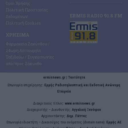
Όροι Χρήσης
Πολιτική Προστασίας
ERMIS RADIO 91.8 FM
Δεδομένων
Πολιτική Cookies
ΧΡΉΣΙΜΑ
Φαρμακεία Ζακύνθου /
24ωρη Λειτουργία
Ταξιδεύω / Συγκοινωνίες
από/προς Ζάκυνθο
ermisnews.gr | Ταυτότητα
Eπωνυμία επιχείρησης:
Ερμής Ραδιοτηλεοπτική και Εκδοτική Ανώνυμη
Εταιρεία
Διακριτικός τίτλος:
www.ermisnews.gr
Διαχειριστής – Διευθυντής:
Αγγελική Ξενόφου
Αρχισυντάκτης:
Δημ. Πέττας
Επωνυμία ιδιοκτήτη – Δικαιούχος του ονόματος (domain name):
Ερμής ΑΕ