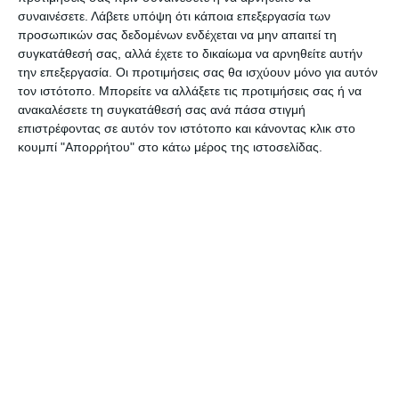
συναινέσετε.
Λάβετε υπόψη ότι κάποια επεξεργασία των
Η φετινή σεζόν δεν είναι μια συνηθισμένη χρονιά.
προσωπικών σας δεδομένων ενδέχεται να μην απαιτεί τη
συγκατάθεσή σας, αλλά έχετε το δικαίωμα να αρνηθείτε αυτήν
Είναι η αρχή ενός νέου κεφαλαίου για τον ΑΠΣ
την επεξεργασία. Οι προτιμήσεις σας θα ισχύουν μόνο για αυτόν
Ζάκυνθος και σας θέλουμε όλους δίπλα μας, ώστε
τον ιστότοπο. Μπορείτε να αλλάξετε τις προτιμήσεις σας ή να
να γεμίσουμε το Δημοτικό Στάδιο σε κάθε αγώνα
ανακαλέσετε τη συγκατάθεσή σας ανά πάσα στιγμή
επιστρέφοντας σε αυτόν τον ιστότοπο και κάνοντας κλικ στο
και να δημιουργήσουμε την ατμόσφαιρα που μόνο
κουμπί "Απορρήτου" στο κάτω μέρος της ιστοσελίδας.
ο κόσμος της Ζακύνθου μπορεί να προσφέρει.
Τιμή εισιτηρίου διαρκείας: 250€, Τηλ: 698 982
3056
Αφήστε ένα σχόλιο