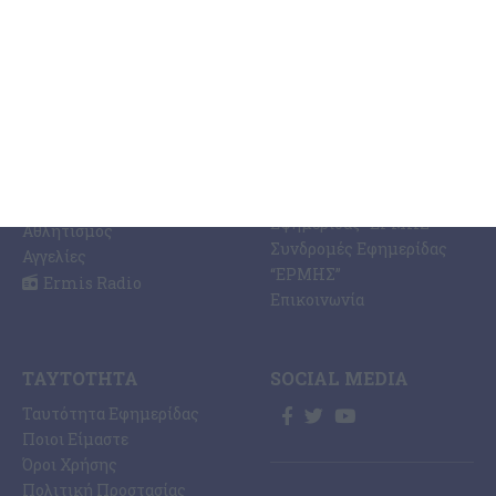
ΚΑΤΗΓΟΡΊΕΣ
ΣΧΕΤΙΚΆ ΜΕ ΕΜΆΣ
ΕΙΔΉΣΕΩΝ
Η Εφημερίδα ΕΡΜΗΣ
Ραδιοφωνικός Σταθμός
Ζάκυνθος
Ermis Radio 91.8 fm
Ελλάδα
PRINT SHOP /
Κόσμος
Εκτυπώσεις Offset –
Κοινωνία
Digital
Οικονομία
Ηλεκτρονική Έκδοση
Πολιτισμός
Εφημερίδας “ΕΡΜΗΣ”
Αθλητισμός
Συνδρομές Εφημερίδας
Αγγελίες
“ΕΡΜΗΣ”
Ermis Radio
Επικοινωνία
ΤΑΥΤΌΤΗΤΑ
SOCIAL MEDIA
Ταυτότητα Εφημερίδας
Ποιοι Είμαστε
Όροι Χρήσης
Πολιτική Προστασίας