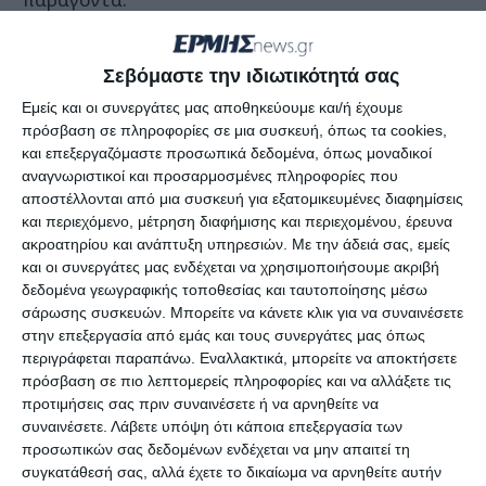
Στην Λιθακιά η φωτιά έκαψε μια έκταση λίγων
Σεβόμαστε την ιδιωτικότητά σας
τετραγωνικών με χόρτα αλλά και κάποια
Εμείς και οι συνεργάτες μας αποθηκεύουμε και/ή έχουμε
σκουπίδια, ενώ η φωτιά στο δάσος του
πρόσβαση σε πληροφορίες σε μια συσκευή, όπως τα cookies,
Καλαμακίου ευτυχώς περιορίστηκε άμεσα. Αυτό
και επεξεργαζόμαστε προσωπικά δεδομένα, όπως μοναδικοί
ωστόσο που δε θα πρέπει να ξεχνάμε είναι πως
αναγνωριστικοί και προσαρμοσμένες πληροφορίες που
αποστέλλονται από μια συσκευή για εξατομικευμένες διαφημίσεις
στο νταμάρι της Λιθακιάς ο Δήμος συγκεντρώνει
και περιεχόμενο, μέτρηση διαφήμισης και περιεχομένου, έρευνα
κλαδιά που περισυλλέγει, ενώ από το δασάκι του
ακροατηρίου και ανάπτυξη υπηρεσιών.
Με την άδειά σας, εμείς
Καλαμακίου πολύ πρόσφατα σημαντικές
και οι συνεργάτες μας ενδέχεται να χρησιμοποιήσουμε ακριβή
δεδομένα γεωγραφικής τοποθεσίας και ταυτοποίησης μέσω
ποσότητες απορριμμάτων που είχαν απορριφθεί
σάρωσης συσκευών. Μπορείτε να κάνετε κλικ για να συναινέσετε
εκεί, προκαλώντας τεράστιο κίνδυνο πυρκαγιάς.
στην επεξεργασία από εμάς και τους συνεργάτες μας όπως
περιγράφεται παραπάνω. Εναλλακτικά, μπορείτε να αποκτήσετε
πρόσβαση σε πιο λεπτομερείς πληροφορίες και να αλλάξετε τις
προτιμήσεις σας πριν συναινέσετε ή να αρνηθείτε να
συναινέσετε.
Λάβετε υπόψη ότι κάποια επεξεργασία των
προσωπικών σας δεδομένων ενδέχεται να μην απαιτεί τη
συγκατάθεσή σας, αλλά έχετε το δικαίωμα να αρνηθείτε αυτήν
Αφήστε ένα σχόλιο