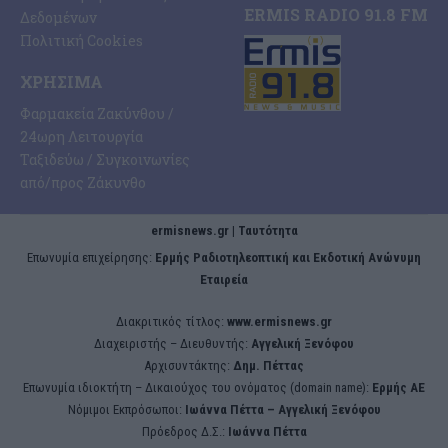
ERMIS RADIO 91.8 FM
Δεδομένων
Πολιτική Cookies
ΧΡΉΣΙΜΑ
Φαρμακεία Ζακύνθου /
24ωρη Λειτουργία
Ταξιδεύω / Συγκοινωνίες
από/προς Ζάκυνθο
ermisnews.gr | Ταυτότητα
Eπωνυμία επιχείρησης:
Ερμής Ραδιοτηλεοπτική και Εκδοτική Ανώνυμη
Εταιρεία
Διακριτικός τίτλος:
www.ermisnews.gr
Διαχειριστής – Διευθυντής:
Αγγελική Ξενόφου
Αρχισυντάκτης:
Δημ. Πέττας
Επωνυμία ιδιοκτήτη – Δικαιούχος του ονόματος (domain name):
Ερμής ΑΕ
Νόμιμοι Εκπρόσωποι:
Iωάννα Πέττα – Αγγελική Ξενόφου
Πρόεδρος Δ.Σ.:
Iωάννα Πέττα