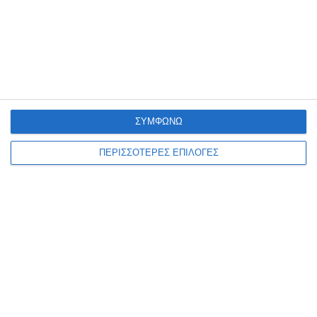
10 Αυγούστου 2026
ΣΥΜΦΩΝΩ
ΠΕΡΙΣΣΟΤΕΡΕΣ ΕΠΙΛΟΓΕΣ
ΖΆΚΥΝΘΟΣ
Εκδηλώσεις μνήμης για τα 73
χρόνια από την
σεισμοπυρκαγιά του 1953 στη