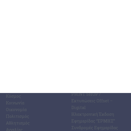
6 Αυγούστου 2026
ΚΑΤΗΓΟΡΊΕΣ
ΣΧΕΤΙΚΆ ΜΕ ΕΜΆΣ
ΕΙΔΉΣΕΩΝ
Η Εφημερίδα ΕΡΜΗΣ
Ραδιοφωνικός Σταθμός
Ζάκυνθος
Ermis Radio 91.8 fm
Ελλάδα
PRINT SHOP /
Κόσμος
Εκτυπώσεις Offset –
Κοινωνία
Digital
Οικονομία
Ηλεκτρονική Έκδοση
Πολιτισμός
Εφημερίδας “ΕΡΜΗΣ”
Αθλητισμός
Συνδρομές Εφημερίδας
Αγγελίες