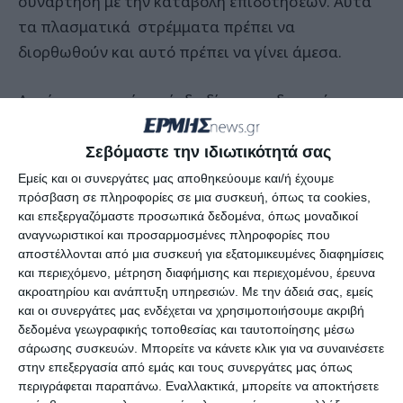
συνάρτηση με την καταβολή επιδοτήσεων. Αυτά
τα πλασματικά στρέμματα πρέπει να
διορθωθούν και αυτό πρέπει να γίνει άμεσα.
Αυτή τη χρονική περίοδο δίνεται η δυνατότητα
σε όσους αγρότες έχουν δηλώσει επιπλέον
στρέμματα καλλιεργήσιμης γης να δηλώσουν τα
Σεβόμαστε την ιδιωτικότητά σας
πραγματικά καταθέτοντας τα σχετικά έγγραφα
Εμείς και οι συνεργάτες μας αποθηκεύουμε και/ή έχουμε
πρόσβαση σε πληροφορίες σε μια συσκευή, όπως τα cookies,
που θα συμπληρώσουν και θα παραδώσουν στην
και επεξεργαζόμαστε προσωπικά δεδομένα, όπως μοναδικοί
Ένωση και ακολούθως στον ΟΠΕΚΕΠΕ. Οι
αναγνωριστικοί και προσαρμοσμένες πληροφορίες που
δηλώσεις θα γίνουν στο μητρώο αγροτών για να
αποστέλλονται από μια συσκευή για εξατομικευμένες διαφημίσεις
και περιεχόμενο, μέτρηση διαφήμισης και περιεχομένου, έρευνα
διορθωθεί αφού έχει γίνει αντιληπτό ότι τα
ακροατηρίου και ανάπτυξη υπηρεσιών.
Με την άδειά σας, εμείς
συνολικά καταγεγραμμένα στρέμματα του
και οι συνεργάτες μας ενδέχεται να χρησιμοποιήσουμε ακριβή
μητρώου πρέπει να μην υπερβαίνουν την έκταση
δεδομένα γεωγραφικής τοποθεσίας και ταυτοποίησης μέσω
σάρωσης συσκευών. Μπορείτε να κάνετε κλικ για να συναινέσετε
του νησιού.
στην επεξεργασία από εμάς και τους συνεργάτες μας όπως
περιγράφεται παραπάνω. Εναλλακτικά, μπορείτε να αποκτήσετε
Οι πληροφορίες αναφέρουν ότι στα περισσότερα