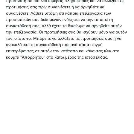
πρόσβαση σε πιο λεπτομερείς πληροφορίες και να αλλάξετε τις
χωριά που υπάρχουν καλλιεργήσιμες εκτάσεις
προτιμήσεις σας πριν συναινέσετε ή να αρνηθείτε να
συναινέσετε.
Λάβετε υπόψη ότι κάποια επεξεργασία των
έχουν εντοπιστεί υπερβάσεις.
προσωπικών σας δεδομένων ενδέχεται να μην απαιτεί τη
συγκατάθεσή σας, αλλά έχετε το δικαίωμα να αρνηθείτε αυτήν
Το ζητούμενο είναι να μην πληρώσουν τα
την επεξεργασία. Οι προτιμήσεις σας θα ισχύουν μόνο για αυτόν
τον ιστότοπο. Μπορείτε να αλλάξετε τις προτιμήσεις σας ή να
σπασμένα μαζί με τους παράνομους και οι
ανακαλέσετε τη συγκατάθεσή σας ανά πάσα στιγμή
νομοταγείς οι οποίοι μέχρι τώρα δήλωναν τις
επιστρέφοντας σε αυτόν τον ιστότοπο και κάνοντας κλικ στο
πραγματικές τους εκτάσεις και ελάμβαναν
κουμπί "Απορρήτου" στο κάτω μέρος της ιστοσελίδας.
νόμιμες επιδοτήσεις.
Οι διορθώσεις πρέπει να γίνουν γρήγορα και
σίγουρα πριν την εφαρμογή του νέου καθεστώτος
για τις επιδοτήσεις γιατί αν αφήσουμε το χρόνο
να περάσει ίσως είναι αργά για να αντιστρέψουμε
την κατάσταση.