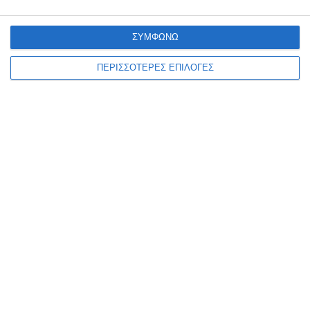
την αρχή του καλοκαιριού
ΣΥΜΦΩΝΩ
Το γύρο της Ελλάδας κάνουν οι χθεσινές καταγγελίες για μεγάλο
αριθμό βιασμών αλλοδαπών γυναικών με δεκάδες μέσα ενημέρωσης
ΠΕΡΙΣΣΟΤΕΡΕΣ ΕΠΙΛΟΓΕΣ
να αναπαράγουν τις καταγγελίες της ΠΟΕΔΗΝ περί
…
7 Αυγούστου 2026
ΕΛΛΆΔΑ
ΖΆΚΥΝΘΟΣ
ΚΟΙΝΩΝΊΑ