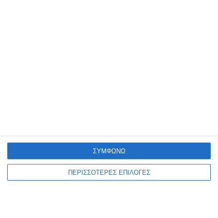
ΖΆΚΥΝΘΟΣ
Λαϊκή Συσπείρωση:
Εκρηκτικό το πρόβλημα με τα
λύματα
Διαμαρτυρία κατέθεσε ο συνδυασμός της Λαϊκής Συσπείρωσης
του Δημοτικού Συμβουλίου για ητ διαχείριση των λυμάτων της
Ζακύνθου και σε ανακοίνωση που εξέδωσε αναφέρει: Για άλλη
…
7 Αυγούστου 2026
ΣΥΜΦΩΝΩ
ΠΕΡΙΣΣΟΤΕΡΕΣ ΕΠΙΛΟΓΕΣ