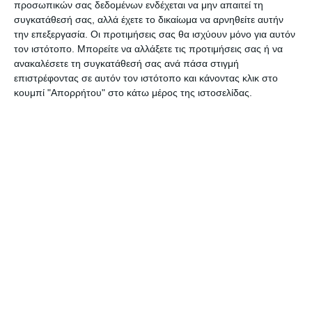
προσωπικών σας δεδομένων ενδέχεται να μην απαιτεί τη
Σύμφωνα με πληροφορίες η διοίκηση του
συγκατάθεσή σας, αλλά έχετε το δικαίωμα να αρνηθείτε αυτήν
Λιμεναρχείου επικοινώνησε με τον ΟΔΔΥ
την επεξεργασία. Οι προτιμήσεις σας θα ισχύουν μόνο για αυτόν
(Οργανισμό Διαχείρισης Δημόσιου Υλικού) που
τον ιστότοπο. Μπορείτε να αλλάξετε τις προτιμήσεις σας ή να
ανακαλέσετε τη συγκατάθεσή σας ανά πάσα στιγμή
έχει την ευθύνη για την διαχείριση του πλοίου
επιστρέφοντας σε αυτόν τον ιστότοπο και κάνοντας κλικ στο
και δέσμευση των υπευθύνων είναι πως το πλοίο
κουμπί "Απορρήτου" στο κάτω μέρος της ιστοσελίδας.
θα απομακρυνθεί από το λιμάνι μέσα στον Ιούνιο.
Αφήστε ένα σχόλιο