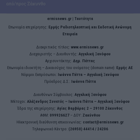
από/προς Ζάκυνθο
ermisnews.gr | Ταυτότητα
Eπωνυμία επιχείρησης:
Ερμής Ραδιοτηλεοπτική και Εκδοτική Ανώνυμη
Εταιρεία
Διακριτικός τίτλος:
www.ermisnews.gr
Διαχειριστής – Διευθυντής:
Αγγελική Ξενόφου
Αρχισυντάκτης:
Δημ. Πέττας
Επωνυμία ιδιοκτήτη – Δικαιούχος του ονόματος (domain name):
Ερμής ΑΕ
Νόμιμοι Εκπρόσωποι:
Iωάννα Πέττα – Αγγελική Ξενόφου
Πρόεδρος Δ.Σ.:
Iωάννα Πέττα
Διευθύνων Σύμβουλος:
Αγγελική Ξενόφου
Μέτοχοι:
Αλέξανδρος Συνετός – Iωάννα Πέττα – Αγγελική Ξενόφου
Έδρα της επιχείρησης:
Aγίας Βαρβάρας 2 – 29100 Ζάκυνθος
ΑΦΜ:
099926627
– ΔΟΥ:
Ζακύνθου
Ηλεκτρονική διεύθυνση επικοινωνίας:
contact@ermisnews.gr
Tηλεφωνικό Κέντρο:
(26950) 44414 / 24206