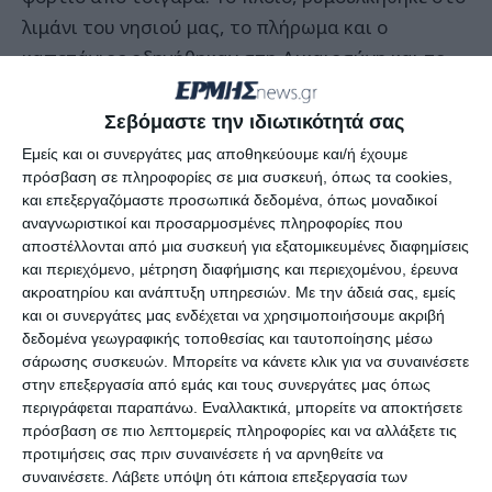
λιμάνι του νησιού μας, το πλήρωμα και ο
καπετάνιος οδηγήθηκαν στη Δικαιοσύνη και το
εμπόρευμα κατασχέθηκε.
Σεβόμαστε την ιδιωτικότητά σας
Περίπου ένα χρόνο μετά το συμβάν και αφού
Εμείς και οι συνεργάτες μας αποθηκεύουμε και/ή έχουμε
ολοκληρώθηκε μια σειρά από γραφειοκρατικές και
πρόσβαση σε πληροφορίες σε μια συσκευή, όπως τα cookies,
και επεξεργαζόμαστε προσωπικά δεδομένα, όπως μοναδικοί
τυπικές διαδικασίες, το φορτίο των παράνομων
αναγνωριστικοί και προσαρμοσμένες πληροφορίες που
τσιγάρων απομακρύνθηκε από τα αμπάρια του
αποστέλλονται από μια συσκευή για εξατομικευμένες διαφημίσεις
πλοίου και καταστράφηκε.
και περιεχόμενο, μέτρηση διαφήμισης και περιεχομένου, έρευνα
ακροατηρίου και ανάπτυξη υπηρεσιών.
Με την άδειά σας, εμείς
και οι συνεργάτες μας ενδέχεται να χρησιμοποιήσουμε ακριβή
Το πλοίο όμως, παραμένει δεμένο στο ίδιο σημείο,
δεδομένα γεωγραφικής τοποθεσίας και ταυτοποίησης μέσω
στο μώλο του Αγίου Διονυσίου και όπως
σάρωσης συσκευών. Μπορείτε να κάνετε κλικ για να συναινέσετε
στην επεξεργασία από εμάς και τους συνεργάτες μας όπως
προαναφέρθηκε αποτελεί εστία ρύπανσης αφού
περιγράφεται παραπάνω. Εναλλακτικά, μπορείτε να αποκτήσετε
είναι εγκαταλελειμμένο και δημιουργεί ένα…
πρόσβαση σε πιο λεπτομερείς πληροφορίες και να αλλάξετε τις
φιλόξενο περιβάλλον για τρωκτικά και σκουπίδια!
προτιμήσεις σας πριν συναινέσετε ή να αρνηθείτε να
συναινέσετε.
Λάβετε υπόψη ότι κάποια επεξεργασία των