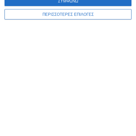
ΣΥΜΦΩΝΩ
6 Αυγούστου 2026
ΠΕΡΙΣΣΟΤΕΡΕΣ ΕΠΙΛΟΓΕΣ
ΕΛΛΆΔΑ
ΖΆΚΥΝΘΟΣ
Στον Εισαγγελέα τουρίστας
που κατηγορείται για
σεξουαλική κακοποίηση στη