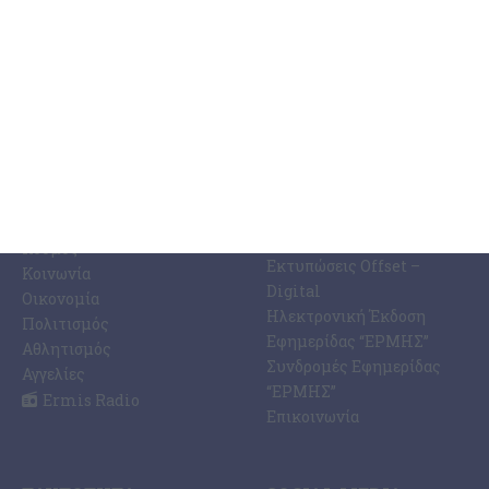
ΚΑΤΗΓΟΡΊΕΣ
ΣΧΕΤΙΚΆ ΜΕ ΕΜΆΣ
ΕΙΔΉΣΕΩΝ
Η Εφημερίδα ΕΡΜΗΣ
Ραδιοφωνικός Σταθμός
Ζάκυνθος
Ermis Radio 91.8 fm
Ελλάδα
PRINT SHOP /
Κόσμος
Εκτυπώσεις Offset –
Κοινωνία
Digital
Οικονομία
Ηλεκτρονική Έκδοση
Πολιτισμός
Εφημερίδας “ΕΡΜΗΣ”
Αθλητισμός
Συνδρομές Εφημερίδας
Αγγελίες
“ΕΡΜΗΣ”
Ermis Radio
Επικοινωνία