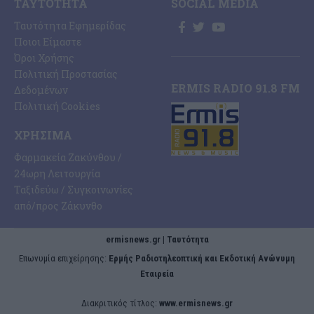
ΤΑΥΤΌΤΗΤΑ
SOCIAL MEDIA
Ταυτότητα Εφημερίδας
Ποιοι Είμαστε
Όροι Χρήσης
Πολιτική Προστασίας
ERMIS RADIO 91.8 FM
Δεδομένων
Πολιτική Cookies
ΧΡΉΣΙΜΑ
Φαρμακεία Ζακύνθου /
24ωρη Λειτουργία
Ταξιδεύω / Συγκοινωνίες
από/προς Ζάκυνθο
ermisnews.gr | Ταυτότητα
Eπωνυμία επιχείρησης:
Ερμής Ραδιοτηλεοπτική και Εκδοτική Ανώνυμη
Εταιρεία
Διακριτικός τίτλος:
www.ermisnews.gr