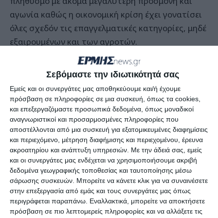
πληθυσμό με ακόμα μεγαλύτερη προσμονή και
αγωνία καθώς η οικονομική κρίση έχει γονατίσει
όλες σχεδόν τις επαγγελματικές κατηγορίες, μηδέ
εξαιρουμένων και των αγροτών.
Περί τις 20 Οκτωβρίου θα δοθεί προκαταβολή
Σεβόμαστε την ιδιωτικότητά σας
ενιαίας ενίσχυσης σύμφωνα με όσα δήλωσε ο κ.
Εμείς και οι συνεργάτες μας αποθηκεύουμε και/ή έχουμε
Δημήτρης Μελάς, Γενικός Γραμματέας Αγροτικής
πρόσβαση σε πληροφορίες σε μια συσκευή, όπως τα cookies,
Πολιτικής και Διεθνών Σχέσεων του υπουργείου
και επεξεργαζόμαστε προσωπικά δεδομένα, όπως μοναδικοί
αναγνωριστικοί και προσαρμοσμένες πληροφορίες που
Αγροτικής Ανάπτυξης και Τροφίμων, στα πλαίσια
αποστέλλονται από μια συσκευή για εξατομικευμένες διαφημίσεις
της ημερίδας της ΠΑΣΕΓΕΣ στη Θεσσαλονίκη για
και περιεχόμενο, μέτρηση διαφήμισης και περιεχομένου, έρευνα
τη νέα ΚΑΠ.
ακροατηρίου και ανάπτυξη υπηρεσιών.
Με την άδειά σας, εμείς
και οι συνεργάτες μας ενδέχεται να χρησιμοποιήσουμε ακριβή
δεδομένα γεωγραφικής τοποθεσίας και ταυτοποίησης μέσω
Ο κ. Μελάς εκτίμησε ότι η καταβολή προϋποθέτει
σάρωσης συσκευών. Μπορείτε να κάνετε κλικ για να συναινέσετε
να έχουν ολοκληρωθεί οι έλεγχοι, κάτι το οποίο
στην επεξεργασία από εμάς και τους συνεργάτες μας όπως
θα συμβεί μέσα στο επόμενο διάστημα.
περιγράφεται παραπάνω. Εναλλακτικά, μπορείτε να αποκτήσετε
πρόσβαση σε πιο λεπτομερείς πληροφορίες και να αλλάξετε τις
Σημειώνεται ότι θα ελεγχθούν οι βοσκότοποι, στο