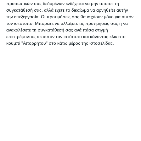
προσωπικών σας δεδομένων ενδέχεται να μην απαιτεί τη
συγκατάθεσή σας, αλλά έχετε το δικαίωμα να αρνηθείτε αυτήν
την επεξεργασία. Οι προτιμήσεις σας θα ισχύουν μόνο για αυτόν
τον ιστότοπο. Μπορείτε να αλλάξετε τις προτιμήσεις σας ή να
ανακαλέσετε τη συγκατάθεσή σας ανά πάσα στιγμή
επιστρέφοντας σε αυτόν τον ιστότοπο και κάνοντας κλικ στο
κουμπί "Απορρήτου" στο κάτω μέρος της ιστοσελίδας.
Οι πέντε νέοι υποψήφιοι του συνδυασμού
«Ιόνιος Συμμαχία» που παρουσιάστηκαν
χθες είναι (με αλφαβητική σειρά):
–
ΓΚΡΙΤZΑΠΗ ΑΛΕΞΑΝΔΡΑ
του Δημητρίου,
γιατρός.