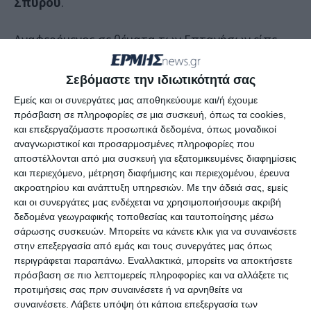
Σπύρου
.
Αναφερόμενος σε θέματα των Επτανήσων είπε
ότι τα μόνα έργα που συνεχίζονται είναι αυτά
που παρέδωσε η δική του θητεία και μετά έγιναν
Σεβόμαστε την ιδιωτικότητά σας
ελάχιστα.
Εμείς και οι συνεργάτες μας αποθηκεύουμε και/ή έχουμε
πρόσβαση σε πληροφορίες σε μια συσκευή, όπως τα cookies,
και επεξεργαζόμαστε προσωπικά δεδομένα, όπως μοναδικοί
«Το εισόδημα των πολιτών έχει μειωθεί κατά 25%
αναγνωριστικοί και προσαρμοσμένες πληροφορίες που
καθώς ο τουρισμός έχει αύξηση αλλά τα έσοδα
αποστέλλονται από μια συσκευή για εξατομικευμένες διαφημίσεις
μειώνονται»
σημείωσε ο κ.
Σπύρου
.
και περιεχόμενο, μέτρηση διαφήμισης και περιεχομένου, έρευνα
ακροατηρίου και ανάπτυξη υπηρεσιών.
Με την άδειά σας, εμείς
και οι συνεργάτες μας ενδέχεται να χρησιμοποιήσουμε ακριβή
Για τους υποψηφίους ανέφερε πως πρέπει να
δεδομένα γεωγραφικής τοποθεσίας και ταυτοποίησης μέσω
είναι από τα σπλάχνα της κοινωνίας και να
σάρωσης συσκευών. Μπορείτε να κάνετε κλικ για να συναινέσετε
στην επεξεργασία από εμάς και τους συνεργάτες μας όπως
δραστηριοποιούνται επαγγελματικά, κοινωνικά
περιγράφεται παραπάνω. Εναλλακτικά, μπορείτε να αποκτήσετε
και πολιτικά.
πρόσβαση σε πιο λεπτομερείς πληροφορίες και να αλλάξετε τις
προτιμήσεις σας πριν συναινέσετε ή να αρνηθείτε να
συναινέσετε.
Λάβετε υπόψη ότι κάποια επεξεργασία των