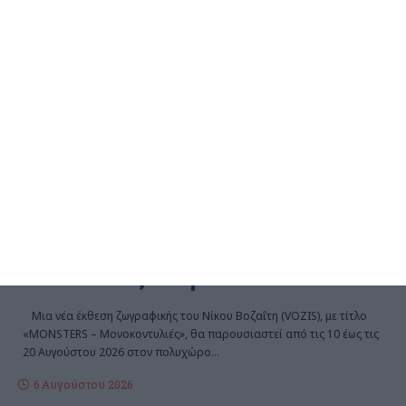
ΖΆΚΥΝΘΟΣ
Έκθεση ζωγραφικής του
Νίκου Βοζαΐτη
Μια νέα έκθεση ζωγραφικής του Νίκου Βοζαΐτη (VOZIS), με τίτλο
«MONSTERS – Μονοκοντυλιές», θα παρουσιαστεί από τις 10 έως τις
20 Αυγούστου 2026 στον πολυχώρο
…
6 Αυγούστου 2026