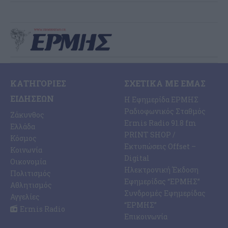
ΚΑΤΗΓΟΡΊΕΣ
ΣΧΕΤΙΚΆ ΜΕ ΕΜΆΣ
ΕΙΔΉΣΕΩΝ
Η Εφημερίδα ΕΡΜΗΣ
Ραδιοφωνικός Σταθμός
Ζάκυνθος
Ermis Radio 91.8 fm
Ελλάδα
PRINT SHOP /
Κόσμος
Εκτυπώσεις Offset –
Κοινωνία
Digital
Οικονομία
Ηλεκτρονική Έκδοση
Πολιτισμός
Εφημερίδας “ΕΡΜΗΣ”
Αθλητισμός
Συνδρομές Εφημερίδας
Αγγελίες
“ΕΡΜΗΣ”
Ermis Radio
Επικοινωνία