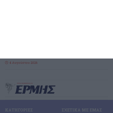
διακίνηση 0.5 γραμ. κοκαΐνης
και 9.5 γραμ. κάνναβης στη
Ζάκυνθο
Από την Υποδιεύθυνση Δίωξης Ναρκωτικών συνελήφθησαν -3-
άτομα για διακίνηση ναρκωτικών ουσιών στην Ζάκυνθο Από
αστυνομικούς της Υποδιεύθυνσης Δίωξης Ναρκωτικών, της
Διεύθυνσης Αντιμετώπισης Οργανωμένου Εγκλήματος,
…
4 Αυγούστου 2026
ΚΑΤΗΓΟΡΊΕΣ
ΣΧΕΤΙΚΆ ΜΕ ΕΜΆΣ