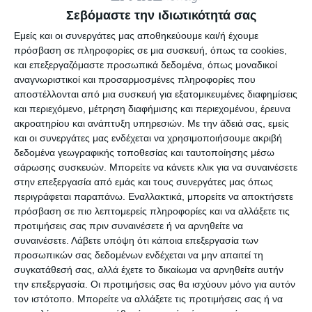
Σεβόμαστε την ιδιωτικότητά σας
απόγευμα και από τα δυτικά βελτίωση.
Εμείς και οι συνεργάτες μας αποθηκεύουμε και/ή έχουμε
πρόσβαση σε πληροφορίες σε μια συσκευή, όπως τα cookies,
Ανεμοι: Από βόρειες διευθύνσεις 4-6 μποφόρ, στα
και επεξεργαζόμαστε προσωπικά δεδομένα, όπως μοναδικοί
αναγνωριστικοί και προσαρμοσμένες πληροφορίες που
ανατολικά 7 μποφόρ με εξασθένηση.
αποστέλλονται από μια συσκευή για εξατομικευμένες διαφημίσεις
και περιεχόμενο, μέτρηση διαφήμισης και περιεχομένου, έρευνα
Θερμοκρασία: Από 2 έως 6 βαθμούς Κελσίου. Στη
ακροατηρίου και ανάπτυξη υπηρεσιών.
Με την άδειά σας, εμείς
και οι συνεργάτες μας ενδέχεται να χρησιμοποιήσουμε ακριβή
δυτική Μακεδονία κατά τόπους 4-5 βαθμούς
δεδομένα γεωγραφικής τοποθεσίας και ταυτοποίησης μέσω
χαμηλότερη.
σάρωσης συσκευών. Μπορείτε να κάνετε κλικ για να συναινέσετε
στην επεξεργασία από εμάς και τους συνεργάτες μας όπως
Νησιά Ιονίου, Ηπειρος, δυτική Στερεά, δυτική
περιγράφεται παραπάνω. Εναλλακτικά, μπορείτε να αποκτήσετε
πρόσβαση σε πιο λεπτομερείς πληροφορίες και να αλλάξετε τις
Πελοπόννησος
προτιμήσεις σας πριν συναινέσετε ή να αρνηθείτε να
συναινέσετε.
Λάβετε υπόψη ότι κάποια επεξεργασία των
Καιρός: Λίγες νεφώσεις κατά τόπους αυξημένες κυρίως
προσωπικών σας δεδομένων ενδέχεται να μην απαιτεί τη
συγκατάθεσή σας, αλλά έχετε το δικαίωμα να αρνηθείτε αυτήν
στα νότια τις πρωινές ώρες, όπου είναι πιθανό να
την επεξεργασία. Οι προτιμήσεις σας θα ισχύουν μόνο για αυτόν
σημειωθούν τοπικές βροχές. Βαθμιαία βελτίωση.
τον ιστότοπο. Μπορείτε να αλλάξετε τις προτιμήσεις σας ή να