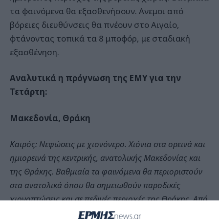
τα φαινόμενα θα εξασθενήσουν. Ανεμοι από
βόρειες διευθύνσεις θα πνέουν στο Αιγαίο,
φτάνοντας τοπικά τα 8 μποφόρ, με σταδιακή
εξασθένηση.
Αναλυτικά η πρόγνωση της ΕΜΥ για την
Τετάρτη:
Μακεδονία, Θράκη
Καιρός: Νεφώσεις με χιονόνερο. Χιόνια στα ορεινά και
ημιορεινά της κεντρικής, ανατολικής Μακεδονίας και
της Θράκης. Βαθμιαία τα φαινόμενα θα περιοριστούν
στα ανατολικά όπου θα σημειωθούν παροδικές
χιονοπτώσεις και σε πεδινές περιοχές της Θράκης. Από
το