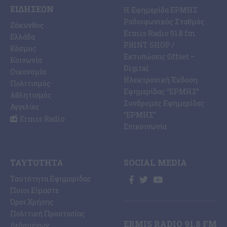
ΕΙΔΉΣΕΩΝ
Η Εφημερίδα ΕΡΜΗΣ
Ραδιοφωνικός Σταθμός
Ζάκυνθος
Ermis Radio 91.8 fm
Ελλάδα
PRINT SHOP /
Κόσμος
Εκτυπώσεις Offset –
Κοινωνία
Digital
Οικονομία
Ηλεκτρονική Έκδοση
Πολιτισμός
Εφημερίδας “ΕΡΜΗΣ”
Αθλητισμός
Συνδρομές Εφημερίδας
Αγγελίες
“ΕΡΜΗΣ”
Ermis Radio
Επικοινωνία
ΤΑΥΤΌΤΗΤΑ
SOCIAL MEDIA
Ταυτότητα Εφημερίδας
Ποιοι Είμαστε
Όροι Χρήσης
Πολιτική Προστασίας
ERMIS RADIO 91.8 FM
Δεδομένων