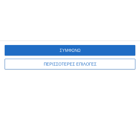
της ΠΟΕΔΗΝ. Όπως υποστηρίζει η Πανελλήνια Ομοσπονδία
Εργαζομένων Δημόσιων Νοσοκομείων, από τις 15 Ιουνίου μέχρι
…
6 Αυγούστου 2026
ΣΥΜΦΩΝΩ
ΠΕΡΙΣΣΟΤΕΡΕΣ ΕΠΙΛΟΓΕΣ
ΕΛΛΆΔΑ
ΖΆΚΥΝΘΟΣ
Στον Εισαγγελέα τουρίστας
που κατηγορείται για