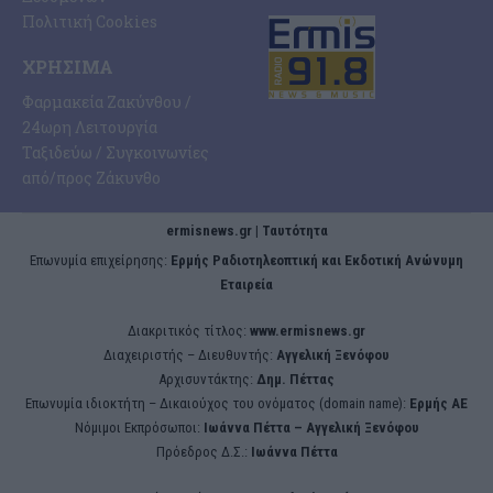
Πολιτική Cookies
ΧΡΉΣΙΜΑ
Φαρμακεία Ζακύνθου /
24ωρη Λειτουργία
Ταξιδεύω / Συγκοινωνίες
από/προς Ζάκυνθο
ermisnews.gr | Ταυτότητα
Eπωνυμία επιχείρησης:
Ερμής Ραδιοτηλεοπτική και Εκδοτική Ανώνυμη
Εταιρεία
Διακριτικός τίτλος:
www.ermisnews.gr
Διαχειριστής – Διευθυντής:
Αγγελική Ξενόφου
Αρχισυντάκτης:
Δημ. Πέττας
Επωνυμία ιδιοκτήτη – Δικαιούχος του ονόματος (domain name):
Ερμής ΑΕ
Νόμιμοι Εκπρόσωποι:
Iωάννα Πέττα – Αγγελική Ξενόφου
Πρόεδρος Δ.Σ.:
Iωάννα Πέττα