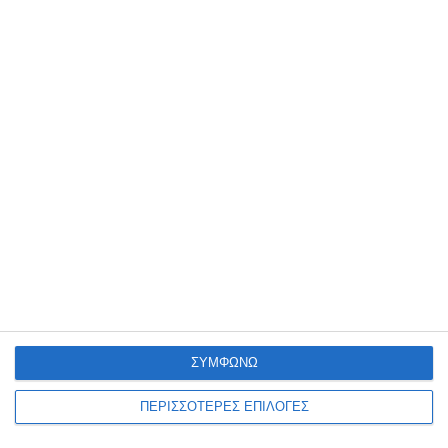
ΕΛΛΆΔΑ
ΖΆΚΥΝΘΟΣ
Στον Εισαγγελέα τουρίστας
που κατηγορείται για
σεξουαλική κακοποίηση στη
Ζάκυνθο
Η καταγγελία μιας αλλοδαπής τουρίστριας και η σύλληψη ενός
επίσης αλλοδαπού τουρίστα καθώς και η προσαγωγή του, σήμερα
το μεσημέρι, στην Εισαγγελία Ζακύνθου, με διατυπωμένες
…
6 Αυγούστου 2026
ΣΥΜΦΩΝΩ
ΠΕΡΙΣΣΟΤΕΡΕΣ ΕΠΙΛΟΓΕΣ