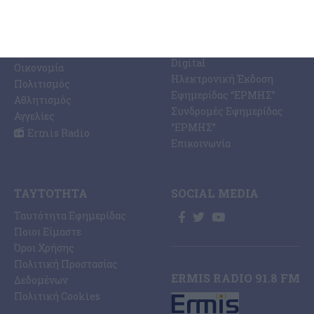
Ζάκυνθος
Ermis Radio 91.8 fm
Ελλάδα
PRINT SHOP /
Κόσμος
Εκτυπώσεις Offset –
Κοινωνία
Digital
Οικονομία
Ηλεκτρονική Έκδοση
Πολιτισμός
Εφημερίδας “ΕΡΜΗΣ”
Αθλητισμός
Συνδρομές Εφημερίδας
Αγγελίες
“ΕΡΜΗΣ”
Ermis Radio
Επικοινωνία
ΤΑΥΤΌΤΗΤΑ
SOCIAL MEDIA
Ταυτότητα Εφημερίδας
Ποιοι Είμαστε
Όροι Χρήσης
Πολιτική Προστασίας
ERMIS RADIO 91.8 FM
Δεδομένων
Πολιτική Cookies