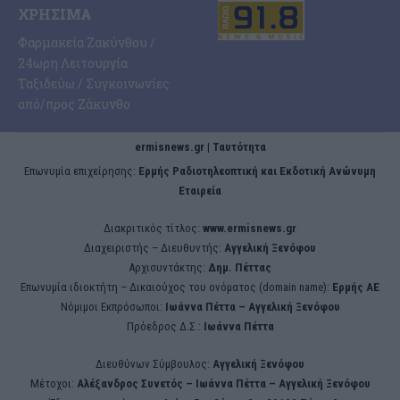
ΧΡΉΣΙΜΑ
Φαρμακεία Ζακύνθου /
24ωρη Λειτουργία
Ταξιδεύω / Συγκοινωνίες
από/προς Ζάκυνθο
ermisnews.gr | Ταυτότητα
Eπωνυμία επιχείρησης:
Ερμής Ραδιοτηλεοπτική και Εκδοτική Ανώνυμη
Εταιρεία
Διακριτικός τίτλος:
www.ermisnews.gr
Διαχειριστής – Διευθυντής:
Αγγελική Ξενόφου
Αρχισυντάκτης:
Δημ. Πέττας
Επωνυμία ιδιοκτήτη – Δικαιούχος του ονόματος (domain name):
Ερμής ΑΕ
Νόμιμοι Εκπρόσωποι:
Iωάννα Πέττα – Αγγελική Ξενόφου
Πρόεδρος Δ.Σ.:
Iωάννα Πέττα
Διευθύνων Σύμβουλος:
Αγγελική Ξενόφου
Μέτοχοι:
Αλέξανδρος Συνετός – Iωάννα Πέττα – Αγγελική Ξενόφου