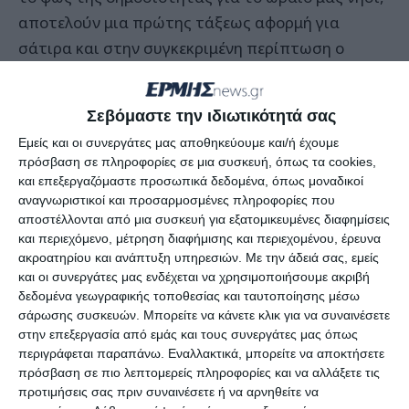
αποτελούν μια πρώτης τάξεως αφορμή για
σάτιρα και στην συγκεκριμένη περίπτωση ο
πρωταγωνιστής παρουσίασε την οικογένειά του
σαν μια κλασική ζακυνθινή οικογένεια!
Σεβόμαστε την ιδιωτικότητά σας
Εμείς και οι συνεργάτες μας αποθηκεύουμε και/ή έχουμε
Τα γέλια από το κοινό δεν σταματούσαν όσο ο
πρόσβαση σε πληροφορίες σε μια συσκευή, όπως τα cookies,
πολίτης – Κόκλας εξηγούσε στον αστυνόμο –
και επεξεργαζόμαστε προσωπικά δεδομένα, όπως μοναδικοί
Λαζόπουλο για ποιο λόγο λαμβάνει τα επιδόματα
αναγνωριστικοί και προσαρμοσμένες πληροφορίες που
αποστέλλονται από μια συσκευή για εξατομικευμένες διαφημίσεις
και τις συντάξεις!
και περιεχόμενο, μέτρηση διαφήμισης και περιεχομένου, έρευνα
ακροατηρίου και ανάπτυξη υπηρεσιών.
Με την άδειά σας, εμείς
Στο τέλος του σκετς πάντως ο ηθοποιός
και οι συνεργάτες μας ενδέχεται να χρησιμοποιήσουμε ακριβή
δεδομένα γεωγραφικής τοποθεσίας και ταυτοποίησης μέσω
δικαιολόγησε τους συμπατριώτες του, που
σάρωσης συσκευών. Μπορείτε να κάνετε κλικ για να συναινέσετε
λαμβάνουν επίδομα επειδή είναι πάντα
στην επεξεργασία από εμάς και τους συνεργάτες μας όπως
ερωτευμένοι και …. ο έρωτας είναι τυφλός!
περιγράφεται παραπάνω. Εναλλακτικά, μπορείτε να αποκτήσετε
πρόσβαση σε πιο λεπτομερείς πληροφορίες και να αλλάξετε τις
προτιμήσεις σας πριν συναινέσετε ή να αρνηθείτε να