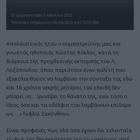
Δημοσιεύτηκε 5 Απριλίου 2012
Τελευταία ενημέρωση: 05/04/2012 στις 12:00 ΠΜ
Απολαυστικός ήταν ο συμπατριώτης μας και
γνωστός ηθοποιός Κώστας Κόκλας, κατά τη
διάρκεια της προχθεσινής εκπομπής του Λ.
Λαζόπουλου, όπου παρίστανε έναν πολίτη που
εξακολουθούσε να λαμβάνει την σύνταξη της εδώ
και 16 χρόνια νεκρής μητέρας του επειδή δεν
μπορεί να …χωνέψει το θάνατο της, ενώ τόσο ο
ίδιος όσο και τα αδέλφια του λαμβάνουν επίδομα
ως …«Τυφλοί Ζακύνθου».
Είναι προφανές πως όλα όσα έχουν δει τελευταία
το φως της δημοσιότητας για το ωραίο μας νησί,