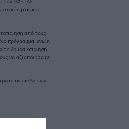
με τον ΕΦΕΠΑΕ
ιστικότητας και
ητοποίηση από τους
ένο πρόγραμμα, ενώ η
ια τη δημοσιοποίηση
νους να αξιοποιήσουν
φέρεια Ιονίων Νήσων