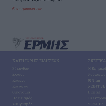
6 Αυγούστου 2026
ΚΑΤΗΓΟΡΊΕΣ ΕΙΔΉΣΕΩΝ
ΣΧΕΤΙΚΆ
Ζάκυνθος
Η Εφημερ
Ελλάδα
Ραδιοφωνι
Κόσμος
91.8 fm
Κοινωνία
PRINT SHO
Οικονομία
Digital
Πολιτισμός
Ηλεκτρον
Αθλητισμός
“ΕΡΜΗΣ”