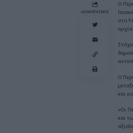
Ο Περ
Ιανου
ΔΙΑΜΟΙΡΑΣΜΟΣ
στο Υ
αρχίσε
Στόχο
δημοσ
ανταπ
Ο Περ
μεταξ
και γ
«Οι Π
και τ
αξιολ