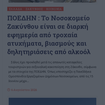
ΕΛΛΆΔΑ
ΖΆΚΥΝΘΟΣ
ΚΟΙΝΩΝΊΑ
ΠΟΕΔΗΝ : To Νοσοκομείο
Ζακύνθου είναι σε διαρκή
εφημερία από τροχαία
ατυχήματα, βιασμούς και
δηλητηριάσεις από αλκοόλ
Σάλος έχει προκληθεί μετά τις απανωτές καταγγελίες
τουριστριών για σεξουαλική κακοποίηση στη Ζάκυνθο, σύμφωνα
με τα στοιχεία της ΠΟΕΔΗΝ. Όπως υποστηρίζει η Πανελλήνια
Ομοσπονδία Εργαζομένων Δημόσιων Νοσοκομείων, από τις 15
Ιουνίου μέχρι
…
6 Αυγούστου 2026