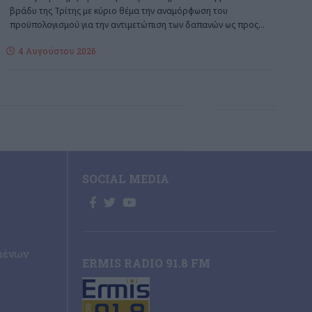
βράδυ της Τρίτης με κύριο θέμα την αναμόρφωση του
προϋπολογισμού για την αντιμετώπιση των δαπανών ως προς
…
4 Αυγούστου 2026
SOCIAL MEDIA
μένων
ERMIS RADIO 91.8 FM