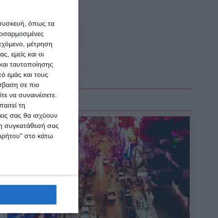
 συσκευή, όπως τα
προσαρμοσμένες
Αφήστε ένα σχόλιο
ιεχόμενο, μέτρηση
ς, εμείς και οι
και ταυτοποίησης
ό εμάς και τους
σβαση σε πιο
τε να συναινέσετε.
αιτεί τη
εις σας θα ισχύουν
 τη συγκατάθεσή σας
ορρήτου" στο κάτω