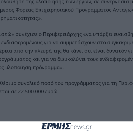
ολούθηση της υλοποίησης των έργων, σε συνεργασία 
άμεσος Φορέας Επιχειρησιακού Προγράμματος Ανταγων
ιρηματικοτητας».
ιστώ» συνέχισε ο Περιφερειάρχης «να υπάρξει ευαισθ
 ενδιαφερομένους για να συμμετάσχουν στο συγκεκριμ
έρεια από την πλευρά της θα κάνει ότι είναι δυνατόν γ
ρογράμματος και για να διευκολύνει τους ενδιαφερομέ
ος υλοποίηση πρόγραμμα».
αθέσιμο συνολικό ποσό του προγράμματος για τη Περι
εται σε 22.500.000 ευρώ.