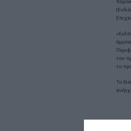
παρακ
(Ενδι
Επιχε
«Ευλπ
άμεσα
Περιφ
του π
το πρ
Το δι
ανέρχ