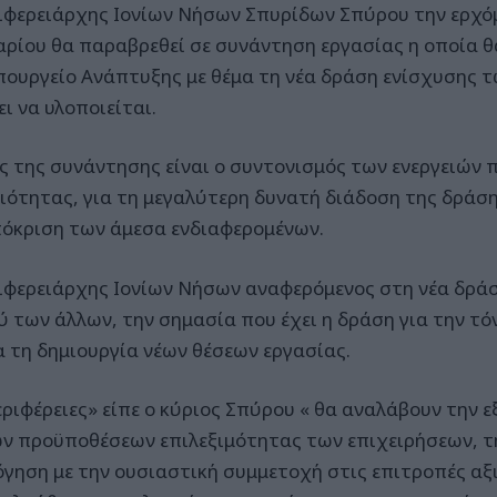
ιφερειάρχης Ιονίων Νήσων Σπυρίδων Σπύρου την ερχόμ
αρίου θα παραβρεθεί σε συνάντηση εργασίας η οποία 
πουργείο Ανάπτυξης με θέμα τη νέα δράση ενίσχυσης 
ι να υλοποιείται.
ς της συνάντησης είναι ο συντονισμός των ενεργειών
ιότητας, για τη μεγαλύτερη δυνατή διάδοση της δράση
όκριση των άμεσα ενδιαφερομένων.
ιφερειάρχης Ιονίων Νήσων αναφερόμενος στη νέα δράσ
ύ των άλλων, την σημασία που έχει η δράση για την τό
ια τη δημιουργία νέων θέσεων εργασίας.
εριφέρειες» είπε ο κύριος Σπύρου « θα αναλάβουν την 
ων προϋποθέσεων επιλεξιμότητας των επιχειρήσεων, τ
όγηση με την ουσιαστική συμμετοχή στις επιτροπές αξ