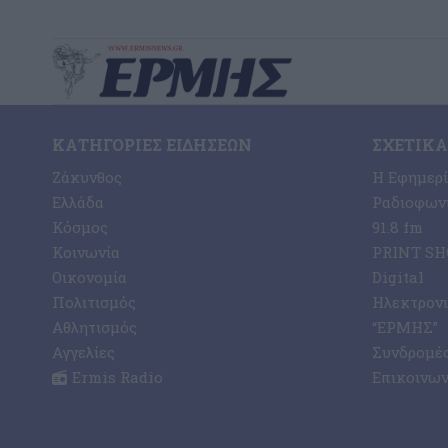
ΚΑΤΗΓΟΡΊΕΣ ΕΙΔΉΣΕΩΝ
ΣΧΕΤΙΚΆ
Ζάκυνθος
Η Εφημερ
Ελλάδα
Ραδιοφωνι
Κόσμος
91.8 fm
Κοινωνία
PRINT SHO
Οικονομία
Digital
Πολιτισμός
Ηλεκτρον
Αθλητισμός
“ΕΡΜΗΣ”
Αγγελίες
Συνδρομέ
Ermis Radio
Επικοινων