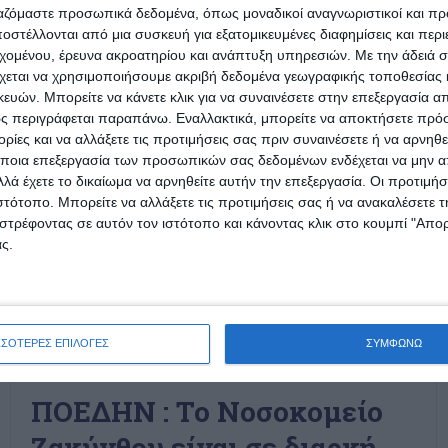
ργαζόμαστε προσωπικά δεδομένα, όπως μοναδικοί αναγνωριστικοί και 
στέλλονται από μια συσκευή για εξατομικευμένες διαφημίσεις και περ
εχομένου, έρευνα ακροατηρίου και ανάπτυξη υπηρεσιών.
Με την άδειά σα
χεται να χρησιμοποιήσουμε ακριβή δεδομένα γεωγραφικής τοποθεσίας 
ών. Μπορείτε να κάνετε κλικ για να συναινέσετε στην επεξεργασία απ
ς περιγράφεται παραπάνω. Εναλλακτικά, μπορείτε να αποκτήσετε πρό
ίες και να αλλάξετε τις προτιμήσεις σας πριν συναινέσετε ή να αρνηθεί
ποια επεξεργασία των προσωπικών σας δεδομένων ενδέχεται να μην απ
λά έχετε το δικαίωμα να αρνηθείτε αυτήν την επεξεργασία. Οι προτιμήσ
ιστότοπο. Μπορείτε να αλλάξετε τις προτιμήσεις σας ή να ανακαλέσετε
στρέφοντας σε αυτόν τον ιστότοπο και κάνοντας κλικ στο κουμπί "Απ
ς.
ΣΣΟΤΕΡΕΣ ΕΠΙΛΟΓΕΣ
ΣΥΜΦΩΝΩ
ΕΛΛΆΔΑ
ΖΆΚΥΝΘΟΣ
ΚΟΙΝΩΝΊΑ
ΠΟΕΔΗΝ : To Νοσοκομείο
Ζακύνθου είναι σε διαρκή