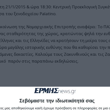
τη 21/1/2015 & ώρα 18:30: Κεντρική Προεκλογική Συγκ
σα του ξενοδοχείου Palatino.
κοίνωση της Νομαρχιακής Επιτροπής αναφέρει: Το ΠΑ
ας σταθερότητας της χώρας, κρατώντας ψηλά την ευθύ
λληνες και τις Ελληνίδες να κρατήσουν τη μοίρα τους 
 ώρα μεγάλης ιστορικής ευθύνης που θα καθορίσει την 
πόμενες δεκαετίες. Καλούμε τους Ζακυνθινούς και τις Ζ
ικό παρόν στις παραπάνω εκδηλώσεις.
Σεβόμαστε την ιδιωτικότητά σας
άτες μας αποθηκεύουμε και/ή έχουμε πρόσβαση σε πληροφορίες σε μια