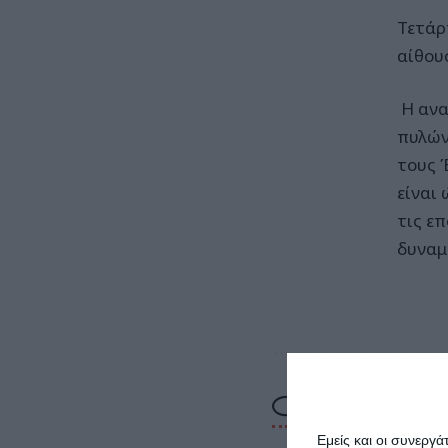
Τετάρ
αίθου
Η ανα
πυλών
τους Έ
είναι
τις ε
δυναμ
Εμείς και οι συνεργ