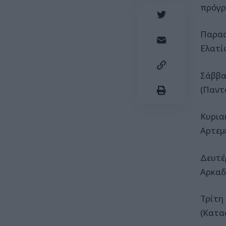
πρόγρ
Παρασ
Ελατί
Σάββα
(Παντ
Κυρια
Αρτεμ
Δευτέ
Αρκαδ
Τρίτη
(Κατα