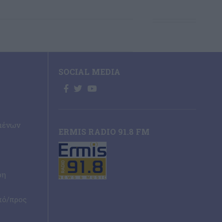
SOCIAL MEDIA
μένων
ERMIS RADIO 91.8 FM
ρη
πό/προς