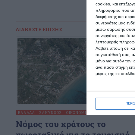
cookies, και επεξε
πληροφορίες που απο
διαφήμισης και περι
συνεργάτες μας ενδέ
ΔΙΑΒΆΣΤΕ ΕΠΊΣΗΣ
μέσω σάρωσης συσκευ
συνεργάτες μας όπω
λεπτομερείς πληροφορ
Λάβετε υπόψη ότι κά
συγκατάθεσή σας, αλ
μόνο για αυτόν τον 
ανά πάσα στιγμή επι
μέρος της ιστοσελίδα
ΠΕΡΙ
ΕΛΛΆΔΑ
ΖΆΚΥΝΘΟΣ
ΟΙΚΟΝΟΜΊΑ
Nόμος του κράτους το
χωροταξικό για το τουρισμό.