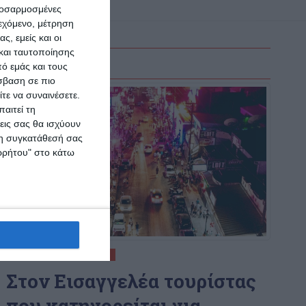
προσαρμοσμένες
ιεχόμενο, μέτρηση
ς, εμείς και οι
και ταυτοποίησης
ό εμάς και τους
σβαση σε πιο
τε να συναινέσετε.
αιτεί τη
εις σας θα ισχύουν
 τη συγκατάθεσή σας
ορρήτου" στο κάτω
ΕΛΛΆΔΑ
ΖΆΚΥΝΘΟΣ
Στον Εισαγγελέα τουρίστας
που κατηγορείται για