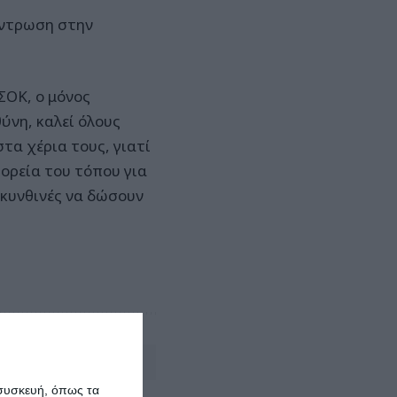
έντρωση στην
ΣΟΚ, ο μόνος
νη, καλεί όλους
στα χέρια τους, γιατί
πορεία του τόπου για
ακυνθινές να δώσουν
Αφήστε ένα σχόλιο
 συσκευή, όπως τα