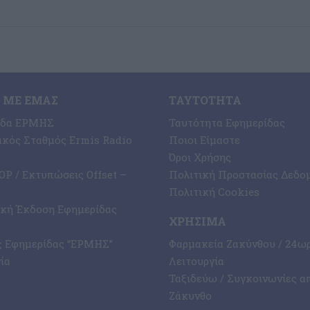
 ΜΕ ΕΜΆΣ
ΤΑΥΤΌΤΗΤΑ
ίδα ΕΡΜΗΣ
Ταυτότητα Εφημερίδας
κός Σταθμός Ermis Radio
Ποιοι Είμαστε
Όροι Χρήσης
P / Εκτυπώσεις Offset –
Πολιτική Προστασίας Δεδο
Πολιτική Cookies
ική Έκδοση Εφημερίδας
ΧΡΉΣΙΜΑ
ς Εφημερίδας “ΕΡΜΗΣ”
Φαρμακεία Ζακύνθου / 24ω
ία
Λειτουργία
Ταξιδεύω / Συγκοινωνίες α
Ζάκυνθο