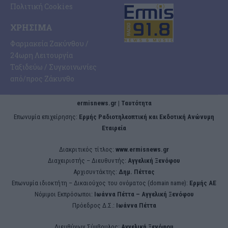
Πολιτική Cookies
ΧΡΉΣΙΜΑ
Φαρμακεία Ζακύνθου /
24ωρη Λειτουργία
Ταξιδεύω / Συγκοινωνίες
από/προς Ζάκυνθο
ermisnews.gr | Ταυτότητα
Eπωνυμία επιχείρησης:
Ερμής Ραδιοτηλεοπτική και Εκδοτική Ανώνυμη
Εταιρεία
Διακριτικός τίτλος:
www.ermisnews.gr
Διαχειριστής – Διευθυντής:
Αγγελική Ξενόφου
Αρχισυντάκτης:
Δημ. Πέττας
Επωνυμία ιδιοκτήτη – Δικαιούχος του ονόματος (domain name):
Ερμής ΑΕ
Νόμιμοι Εκπρόσωποι:
Iωάννα Πέττα – Αγγελική Ξενόφου
Πρόεδρος Δ.Σ.:
Iωάννα Πέττα
Διευθύνων Σύμβουλος:
Αγγελική Ξενόφου