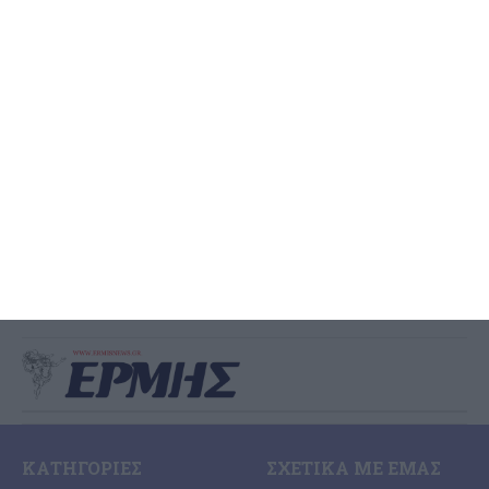
Πιστώσεις για την
αναβάθμιση του βιολογικού
ανακοίνωσε ο Βουλευτής
Ζακύνθου
Πάνω από 3 εκατομμύρια ευρώ για την αναβάθμιση του Βιολογικού
ανακοίνωσε ο Βουλευτής Διονύσης Ακτύπης που γνωστοποίησε τα
ακόλουθα: Έργα συνολικού ύψους άνω των 3
…
7 Αυγούστου 2026
ΚΑΤΗΓΟΡΊΕΣ
ΣΧΕΤΙΚΆ ΜΕ ΕΜΆΣ