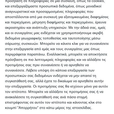
πρόσβαση σε πληροφορίες σε μια συσκευή, όπως τα cookies,
Συλλόγου εξελέγησαν οι Ιωάννης Κάπαρης και ο
και επεξεργαζόμαστε προσωπικά δεδομένα, όπως μοναδικοί
αναγνωριστικοί και προσαρμοσμένες πληροφορίες που
Νικόλαος Λιβέρης, ενώ ο Κυνηγετικός Σύλλογος
αποστέλλονται από μια συσκευή για εξατομικευμένες διαφημίσεις
έχει ήδη απευθύνει αίτημα στη Διεύθυνση Δασών
και περιεχόμενο, μέτρηση διαφήμισης και περιεχομένου, έρευνα
για τον ορισμό ταμία αλλά και τρίτου μέλους της
ακροατηρίου και ανάπτυξη υπηρεσιών.
Με την άδειά σας, εμείς
και οι συνεργάτες μας ενδέχεται να χρησιμοποιήσουμε ακριβή
Ελεγκτικής Επιτροπής.
δεδομένα γεωγραφικής τοποθεσίας και ταυτοποίησης μέσω
σάρωσης συσκευών. Μπορείτε να κάνετε κλικ για να συναινέσετε
στην επεξεργασία από εμάς και τους συνεργάτες μας όπως
περιγράφεται παραπάνω. Εναλλακτικά, μπορείτε να αποκτήσετε
πρόσβαση σε πιο λεπτομερείς πληροφορίες και να αλλάξετε τις
Δ. Φιορεντίνος: «Προτεραιότητα η έκδοση
προτιμήσεις σας πριν συναινέσετε ή να αρνηθείτε να
αδειών και η πάταξη της λαθροθηρίας!»
συναινέσετε.
Λάβετε υπόψη ότι κάποια επεξεργασία των
προσωπικών σας δεδομένων ενδέχεται να μην απαιτεί τη
συγκατάθεσή σας, αλλά έχετε το δικαίωμα να αρνηθείτε αυτήν
Την αντιμετώπιση της λαθροθηρίας προτάσσει ο
την επεξεργασία. Οι προτιμήσεις σας θα ισχύουν μόνο για αυτόν
νέος Πρόεδρος του Κυνηγετικού Συλλόγου
τον ιστότοπο. Μπορείτε να αλλάξετε τις προτιμήσεις σας ή να
Διονύσης Μακρής, στο πλαίσιο των δηλώσεων
ανακαλέσετε τη συγκατάθεσή σας ανά πάσα στιγμή
επιστρέφοντας σε αυτόν τον ιστότοπο και κάνοντας κλικ στο
που πραγματοποίησε στην εφημερίδα μας μετά
κουμπί "Απορρήτου" στο κάτω μέρος της ιστοσελίδας.
την εκλογή του.