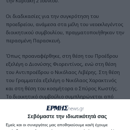
την Κυριακή 2 Ιουνίου.
Οι διαδικασίες για την συγκρότηση του
προεδρείου, ανάμεσα στα μέλη του νεοεκλεγέντος
διοικητικού συμβουλίου, πραγματοποιήθηκαν την
περασμένη Παρασκευή.
Όπως προαναφέρθηκε, στη θέση του Προέδρου
εξελέγη ο Διονύσης Φιορεντίνος, ενώ στη θέση
του Αντιπροέδρου ο Νικόλαος Λιβέρης. Στη θέση
του Γραμματέα εξελέγη ο Νικόλαος Χαρακτινός
και στη θέση του κοσμήτορα ο Σπύρος Κωστής.
Το διοικητικό συμβούλιο συμπληρώνεται από
τους Διονύσιο Κυβετό, Αχιλλέα – Νικόλαο Ξένο,
Ιωάννη Ρίκο και Διονύση Μακρή ως μέλη.
Σεβόμαστε την ιδιωτικότητά σας
Εμείς και οι συνεργάτες μας αποθηκεύουμε και/ή έχουμε
Στην Ελεγκτική Επιτροπή του Κυνηγετικού