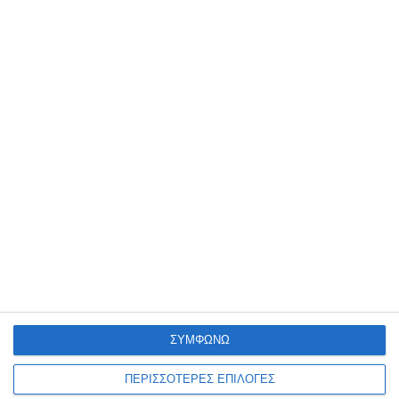
ΕΛΛΆΔΑ
ΖΆΚΥΝΘΟΣ
ΟΙΚΟΝΟΜΊΑ
Οι καταπατήσεις σε αιγιαλούς
και πλατείες στο στόχαστρο
των υπηρεσιών στη Ζάκυνθο.
Τα προβλήματα της καταπάτησης δημοσίων χώρων έχουν αρχίσει
και μπαίνουν στο στόχαστρο των αρμοδίων υπηρεσιών μετά από
καταγγελίες πολιτών που γίνονται πλέον ακόμα και ανώνυμη
…
9 Αυγούστου 2026
ΣΥΜΦΩΝΩ
ΠΕΡΙΣΣΟΤΕΡΕΣ ΕΠΙΛΟΓΕΣ