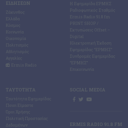
ΕΙΔΉΣΕΩΝ
Η Εφημερίδα ΕΡΜΗΣ
Ραδιοφωνικός Σταθμός
Ζάκυνθος
Ermis Radio 91.8 fm
Ελλάδα
PRINT SHOP /
Κόσμος
Εκτυπώσεις Offset –
Κοινωνία
Digital
Οικονομία
Ηλεκτρονική Έκδοση
Πολιτισμός
Εφημερίδας “ΕΡΜΗΣ”
Αθλητισμός
Συνδρομές Εφημερίδας
Αγγελίες
“ΕΡΜΗΣ”
Ermis Radio
Επικοινωνία
ΤΑΥΤΌΤΗΤΑ
SOCIAL MEDIA
Ταυτότητα Εφημερίδας
Ποιοι Είμαστε
Όροι Χρήσης
Πολιτική Προστασίας
ERMIS RADIO 91.8 FM
Δεδομένων