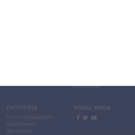
ΚΑΤΗΓΟΡΊΕΣ
ΣΧΕΤΙΚΆ ΜΕ ΕΜΆΣ
ΕΙΔΉΣΕΩΝ
Η Εφημερίδα ΕΡΜΗΣ
Ραδιοφωνικός Σταθμός
Ζάκυνθος
Ermis Radio 91.8 fm
Ελλάδα
PRINT SHOP /
Κόσμος
Εκτυπώσεις Offset –
Κοινωνία
Digital
Οικονομία
Ηλεκτρονική Έκδοση
Πολιτισμός
Εφημερίδας “ΕΡΜΗΣ”
Αθλητισμός
Συνδρομές Εφημερίδας
Αγγελίες
“ΕΡΜΗΣ”
Ermis Radio
Επικοινωνία
ΤΑΥΤΌΤΗΤΑ
SOCIAL MEDIA
Ταυτότητα Εφημερίδας
Ποιοι Είμαστε
Όροι Χρήσης