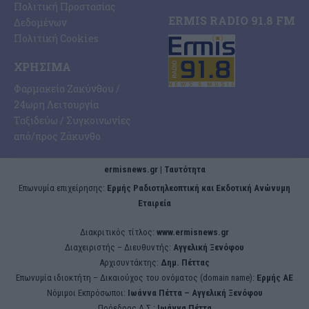
Πολιτική Προστασίας
ERMIS RADIO 91.8 FM
Δεδομένων
Πολιτική Cookies
ΧΡΉΣΙΜΑ
Φαρμακεία Ζακύνθου /
24ωρη Λειτουργία
Ταξιδεύω / Συγκοινωνίες
από/προς Ζάκυνθο
ermisnews.gr | Ταυτότητα
Eπωνυμία επιχείρησης:
Ερμής Ραδιοτηλεοπτική και Εκδοτική Ανώνυμη
Εταιρεία
Διακριτικός τίτλος:
www.ermisnews.gr
Διαχειριστής – Διευθυντής:
Αγγελική Ξενόφου
Αρχισυντάκτης:
Δημ. Πέττας
Επωνυμία ιδιοκτήτη – Δικαιούχος του ονόματος (domain name):
Ερμής ΑΕ
Νόμιμοι Εκπρόσωποι:
Iωάννα Πέττα – Αγγελική Ξενόφου
Πρόεδρος Δ.Σ.:
Iωάννα Πέττα