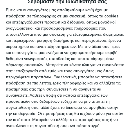
ναρκωτικών.
Σεβόμαστε την ιδιωτικότητά σας
Εμείς και οι συνεργάτες μας αποθηκεύουμε και/ή έχουμε
πρόσβαση σε πληροφορίες σε μια συσκευή, όπως τα cookies,
και επεξεργαζόμαστε προσωπικά δεδομένα, όπως μοναδικοί
Αφήστε ένα σχόλιο
αναγνωριστικοί και προσαρμοσμένες πληροφορίες που
αποστέλλονται από μια συσκευή για εξατομικευμένες διαφημίσεις
και περιεχόμενο, μέτρηση διαφήμισης και περιεχομένου, έρευνα
ακροατηρίου και ανάπτυξη υπηρεσιών.
Με την άδειά σας, εμείς
και οι συνεργάτες μας ενδέχεται να χρησιμοποιήσουμε ακριβή
ΔΙΑΒΆΣΤΕ ΕΠΊΣΗΣ
δεδομένα γεωγραφικής τοποθεσίας και ταυτοποίησης μέσω
σάρωσης συσκευών. Μπορείτε να κάνετε κλικ για να συναινέσετε
στην επεξεργασία από εμάς και τους συνεργάτες μας όπως
περιγράφεται παραπάνω. Εναλλακτικά, μπορείτε να αποκτήσετε
πρόσβαση σε πιο λεπτομερείς πληροφορίες και να αλλάξετε τις
προτιμήσεις σας πριν συναινέσετε ή να αρνηθείτε να
συναινέσετε.
Λάβετε υπόψη ότι κάποια επεξεργασία των
προσωπικών σας δεδομένων ενδέχεται να μην απαιτεί τη
συγκατάθεσή σας, αλλά έχετε το δικαίωμα να αρνηθείτε αυτήν
την επεξεργασία. Οι προτιμήσεις σας θα ισχύουν μόνο για αυτόν
τον ιστότοπο. Μπορείτε να αλλάξετε τις προτιμήσεις σας ή να
ανακαλέσετε τη συγκατάθεσή σας ανά πάσα στιγμή