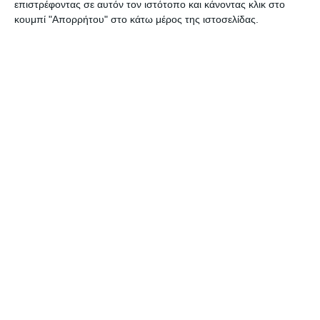
επιστρέφοντας σε αυτόν τον ιστότοπο και κάνοντας κλικ στο
κουμπί "Απορρήτου" στο κάτω μέρος της ιστοσελίδας.
ΖΆΚΥΝΘΟΣ
Συλλήψεις για παραβάσεις
της νομοθεσίας περί
ναρκωτικών στη Ζάκυνθο
Από αστυνομικούς Υπηρεσιών της Διεύθυνσης Αστυνομίας
Ζακύνθου (Τμήμα Δίωξης και Εξιχνίασης Εγκλημάτων Ζακύνθου,
ΔΙ.ΑΣ. και Ο.Π.Κ.Ε.) συνελήφθησαν, το τελευταίο 48ωρο, πέντε άτομα,
εκ των οποίων
…
7 Αυγούστου 2026