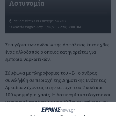
Αστυνομία
Δημοσιεύτηκε 13 Σεπτεμβρίου 2012
Τελευταία ενημέρωση: 13/09/2012 στις 12:00 ΠΜ
Στα χέρια των ανδρών της Ασφάλειας έπεσε χθες
ένας αλλοδαπός ο οποίος κατηγορείται για
εμπορία ναρκωτικών.
Σύμφωνα με πληροφορίες του –Ε-, ο άνδρας
συνελήφθη σε περιοχή της Δημοτικής Ενότητας
Αρκαδίων έχοντας στην κατοχή του 2 κιλά και
100 γραμμάρια χασίς. Η Αστυνομία κατέσχεσε και
χρηματικό ποσό που είχε ο Αλβανός υπήκοος και
θεωρείται προερχόμενο από αγοραπωλησία