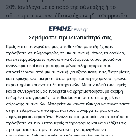
20% (ανάλογα με το ποσό της σύνταξης ή το
άθροισμα των συντάξεων) έχουν ήδη εφαρμοσθεί
και για τις βουλευτικές συντάξεις, από
01.02.2013, όπως και για όλες τις συντάξεις του
Σεβόμαστε την ιδιωτικότητά σας
Δημοσίου.
Εμείς και οι συνεργάτες μας αποθηκεύουμε και/ή έχουμε
πρόσβαση σε πληροφορίες σε μια συσκευή, όπως τα cookies,
Ενδεικτικά αναφέρονται οι μέχρι σήμερα μειώσεις
και επεξεργαζόμαστε προσωπικά δεδομένα, όπως μοναδικοί
των Βουλευτικών συντάξεων (ποσά και ποσοστά):
αναγνωριστικοί και προσαρμοσμένες πληροφορίες που
αποστέλλονται από μια συσκευή για εξατομικευμένες διαφημίσεις
και περιεχόμενο, μέτρηση διαφήμισης και περιεχομένου, έρευνα
Σύνταξη Πρωθυπουργού (καθαρά ποσά)
ακροατηρίου και ανάπτυξη υπηρεσιών.
Με την άδειά σας, εμείς
Δεκέμβριος 2009 Φεβρουάριος 2013 Ποσοστό
και οι συνεργάτες μας ενδέχεται να χρησιμοποιήσουμε ακριβή
δεδομένα γεωγραφικής τοποθεσίας και ταυτοποίησης μέσω
μείωσης
σάρωσης συσκευών. Μπορείτε να κάνετε κλικ για να συναινέσετε
4.679,48 ευρώ 2.561,26 ευρώ 54,73%
στην επεξεργασία από εμάς και τους συνεργάτες μας όπως
περιγράφεται παραπάνω. Εναλλακτικά, μπορείτε να αποκτήσετε
Σύνταξη Βουλευτή (πλήρης – καθαρά ποσά)
πρόσβαση σε πιο λεπτομερείς πληροφορίες και να αλλάξετε τις
προτιμήσεις σας πριν συναινέσετε ή να αρνηθείτε να
Δεκέμβριος 2009 Φεβρουάριος 2013 Ποσοστό
συναινέσετε.
Λάβετε υπόψη ότι κάποια επεξεργασία των