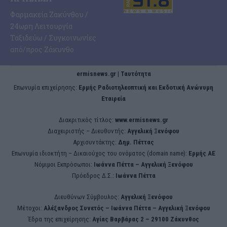
Φαρμακεία Ζακύνθου /
24ωρη Λειτουργία
Ταξιδεύω / Συγκοινωνίες
από/προς Ζάκυνθο
ermisnews.gr | Ταυτότητα
Eπωνυμία επιχείρησης:
Ερμής Ραδιοτηλεοπτική και Εκδοτική Ανώνυμη
Εταιρεία
Διακριτικός τίτλος:
www.ermisnews.gr
Διαχειριστής – Διευθυντής:
Αγγελική Ξενόφου
Αρχισυντάκτης:
Δημ. Πέττας
Επωνυμία ιδιοκτήτη – Δικαιούχος του ονόματος (domain name):
Ερμής ΑΕ
Νόμιμοι Εκπρόσωποι:
Iωάννα Πέττα – Αγγελική Ξενόφου
Πρόεδρος Δ.Σ.:
Iωάννα Πέττα
Διευθύνων Σύμβουλος:
Αγγελική Ξενόφου
Μέτοχοι:
Αλέξανδρος Συνετός – Iωάννα Πέττα – Αγγελική Ξενόφου
Έδρα της επιχείρησης:
Aγίας Βαρβάρας 2 – 29100 Ζάκυνθος