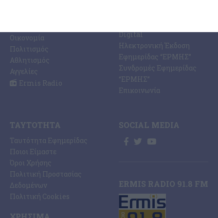
Ermis Radio 91.8 fm
Ελλάδα
PRINT SHOP /
Κόσμος
Εκτυπώσεις Offset –
Κοινωνία
Digital
Οικονομία
Ηλεκτρονική Έκδοση
Πολιτισμός
Εφημερίδας “ΕΡΜΗΣ”
Αθλητισμός
Συνδρομές Εφημερίδας
Αγγελίες
“ΕΡΜΗΣ”
Ermis Radio
Επικοινωνία
ΤΑΥΤΌΤΗΤΑ
SOCIAL MEDIA
Ταυτότητα Εφημερίδας
Ποιοι Είμαστε
Όροι Χρήσης
Πολιτική Προστασίας
ERMIS RADIO 91.8 FM
Δεδομένων
Πολιτική Cookies
ΧΡΉΣΙΜΑ