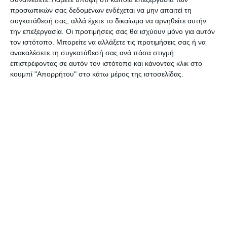
μείωσης
προσωπικών σας δεδομένων ενδέχεται να μην απαιτεί τη
3.866,16 ευρώ 1.975,96 ευρώ 51,11%
συγκατάθεσή σας, αλλά έχετε το δικαίωμα να αρνηθείτε αυτήν
την επεξεργασία. Οι προτιμήσεις σας θα ισχύουν μόνο για αυτόν
τον ιστότοπο. Μπορείτε να αλλάξετε τις προτιμήσεις σας ή να
ανακαλέσετε τη συγκατάθεσή σας ανά πάσα στιγμή
επιστρέφοντας σε αυτόν τον ιστότοπο και κάνοντας κλικ στο
κουμπί "Απορρήτου" στο κάτω μέρος της ιστοσελίδας.
Αφήστε ένα σχόλιο
ΔΙΑΒΆΣΤΕ ΕΠΊΣΗΣ