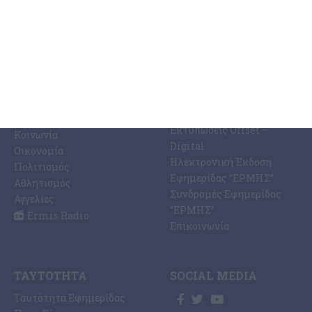
ΚΑΤΗΓΟΡΊΕΣ
ΣΧΕΤΙΚΆ ΜΕ ΕΜΆΣ
ΕΙΔΉΣΕΩΝ
Η Εφημερίδα ΕΡΜΗΣ
Ραδιοφωνικός Σταθμός
Ζάκυνθος
Ermis Radio 91.8 fm
Ελλάδα
PRINT SHOP /
Κόσμος
Εκτυπώσεις Offset –
Κοινωνία
Digital
Οικονομία
Ηλεκτρονική Έκδοση
Πολιτισμός
Εφημερίδας “ΕΡΜΗΣ”
Αθλητισμός
Συνδρομές Εφημερίδας
Αγγελίες
“ΕΡΜΗΣ”
Ermis Radio
Επικοινωνία
ΤΑΥΤΌΤΗΤΑ
SOCIAL MEDIA
Ταυτότητα Εφημερίδας