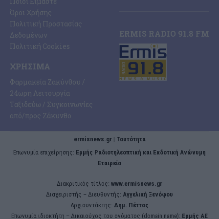
Ποιοι Είμαστε
Όροι Χρήσης
Πολιτική Προστασίας
ERMIS RADIO 91.8 FM
Δεδομένων
Πολιτική Cookies
ΧΡΉΣΙΜΑ
Φαρμακεία Ζακύνθου /
24ωρη Λειτουργία
Ταξιδεύω / Συγκοινωνίες
από/προς Ζάκυνθο
ermisnews.gr | Ταυτότητα
Eπωνυμία επιχείρησης:
Ερμής Ραδιοτηλεοπτική και Εκδοτική Ανώνυμη
Εταιρεία
Διακριτικός τίτλος:
www.ermisnews.gr
Διαχειριστής – Διευθυντής:
Αγγελική Ξενόφου
Αρχισυντάκτης:
Δημ. Πέττας
Επωνυμία ιδιοκτήτη – Δικαιούχος του ονόματος (domain name):
Ερμής ΑΕ