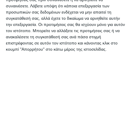
συναινέσετε.
Λάβετε υπόψη ότι κάποια επεξεργασία των
έχει ήδη στερηθεί πολλά ενώ σε άλλο σημείο
προσωπικών σας δεδομένων ενδέχεται να μην απαιτεί τη
σημείωσε ότι λόγω των αλληλεπιδράσεων εντός
συγκατάθεσή σας, αλλά έχετε το δικαίωμα να αρνηθείτε αυτήν
ευρωζώνης, και η Γερμανία πρέπει να αποφασίζει
την επεξεργασία. Οι προτιμήσεις σας θα ισχύουν μόνο για αυτόν
τον ιστότοπο. Μπορείτε να αλλάξετε τις προτιμήσεις σας ή να
με σύνεση.
ανακαλέσετε τη συγκατάθεσή σας ανά πάσα στιγμή
επιστρέφοντας σε αυτόν τον ιστότοπο και κάνοντας κλικ στο
κουμπί "Απορρήτου" στο κάτω μέρος της ιστοσελίδας.
Αφήστε ένα σχόλιο
ΔΙΑΒΆΣΤΕ ΕΠΊΣΗΣ