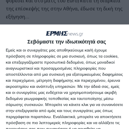
φορέσει και στο ματς του Euro) κατά τη διάρκεια
της επίσκεψής της στην Αθήνα, έδωσε τη δική της
εξήγηση…
«Η Αθήνα πρέπει να εκπληρώσει τις υποχρεώσεις
της για τη διεθνή βοήθεια, ταυτόχρονα όμως
Σεβόμαστε την ιδιωτικότητά σας
πρέπει να προσέχει κανείς να μην καταστραφεί
Εμείς και οι συνεργάτες μας αποθηκεύουμε και/ή έχουμε
όλη η οικονομική ανάπτυξη, κάνοντας
πρόσβαση σε πληροφορίες σε μια συσκευή, όπως τα cookies,
και επεξεργαζόμαστε προσωπικά δεδομένα, όπως μοναδικοί
ενδεχομένως κάτι, οι συνέπειες του οποίου δεν θα
αναγνωριστικοί και προσαρμοσμένες πληροφορίες που
μπορούν να ελεγχθούν», ήταν η δήλωση της
αποστέλλονται από μια συσκευή για εξατομικευμένες διαφημίσεις
Αγκελας Μέρκελ που χαρακτήρισε απαραίτητο το
και περιεχόμενο, μέτρηση διαφήμισης και περιεχομένου, έρευνα
ακροατηρίου και ανάπτυξη υπηρεσιών.
Με την άδειά σας, εμείς
σωστό μείγμα υπομονής, «το οποίο κάθε φορά
και οι συνεργάτες μας ενδέχεται να χρησιμοποιήσουμε ακριβή
πρέπει να βρίσκεται πολιτικά».
δεδομένα γεωγραφικής τοποθεσίας και ταυτοποίησης μέσω
σάρωσης συσκευών. Μπορείτε να κάνετε κλικ για να συναινέσετε
στην επεξεργασία από εμάς και τους συνεργάτες μας όπως
Η κυρία Μέρκελ παραδέχθηκε προς τους
περιγράφεται παραπάνω. Εναλλακτικά, μπορείτε να αποκτήσετε
εκπροσώπους του συλλόγου των
πρόσβαση σε πιο λεπτομερείς πληροφορίες και να αλλάξετε τις
Χριστιανοδημοκρατών φοιτητών, ότι η Ελλάδα
προτιμήσεις σας πριν συναινέσετε ή να αρνηθείτε να