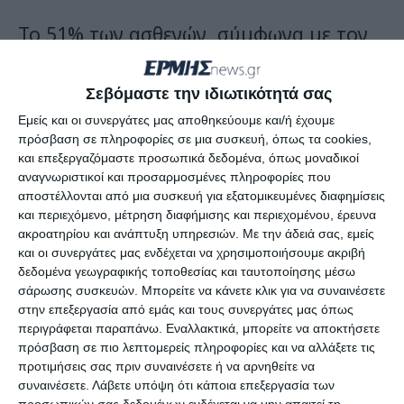
Το 51% των ασθενών, σύμφωνα με τον
κ.
Τσιόδρα
είναι άνδρες και τα
Σεβόμαστε την ιδιωτικότητά σας
περισσότερα κρούσματα εντοπίζονται
Εμείς και οι συνεργάτες μας αποθηκεύουμε και/ή έχουμε
στην Αθήνα. Την ίδια ώρα στην
πρόσβαση σε πληροφορίες σε μια συσκευή, όπως τα cookies,
και επεξεργαζόμαστε προσωπικά δεδομένα, όπως μοναδικοί
ενημέρωση έγινε γνωστό επίσης ότι
αναγνωριστικοί και προσαρμοσμένες πληροφορίες που
αυξήθηκαν και τα κρούσματα των
αποστέλλονται από μια συσκευή για εξατομικευμένες διαφημίσεις
και περιεχόμενο, μέτρηση διαφήμισης και περιεχομένου, έρευνα
οποίων η πηγή είναι απροσδιόριστη,
ακροατηρίου και ανάπτυξη υπηρεσιών.
Με την άδειά σας, εμείς
και οι συνεργάτες μας ενδέχεται να χρησιμοποιήσουμε ακριβή
φτάνοντας έτσι τα 51.
δεδομένα γεωγραφικής τοποθεσίας και ταυτοποίησης μέσω
σάρωσης συσκευών. Μπορείτε να κάνετε κλικ για να συναινέσετε
στην επεξεργασία από εμάς και τους συνεργάτες μας όπως
Όπως σημείωσε ο καθηγητής
περιγράφεται παραπάνω. Εναλλακτικά, μπορείτε να αποκτήσετε
λοιμωξιολογίας αυτά τα κρούσματα
πρόσβαση σε πιο λεπτομερείς πληροφορίες και να αλλάξετε τις
προτιμήσεις σας πριν συναινέσετε ή να αρνηθείτε να
είναι που προκαλούν και την
συναινέσετε.
Λάβετε υπόψη ότι κάποια επεξεργασία των