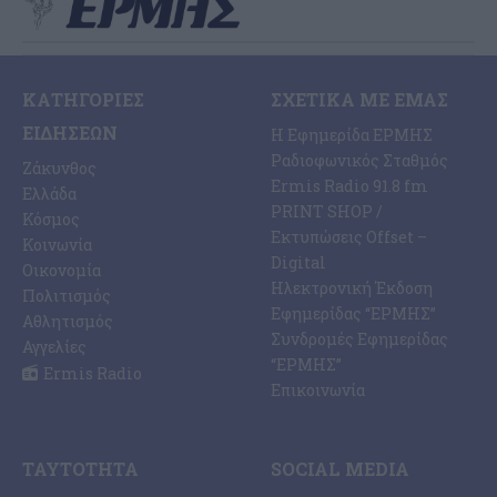
ΚΑΤΗΓΟΡΊΕΣ
ΣΧΕΤΙΚΆ ΜΕ ΕΜΆΣ
ΕΙΔΉΣΕΩΝ
Η Εφημερίδα ΕΡΜΗΣ
Ραδιοφωνικός Σταθμός
Ζάκυνθος
Ermis Radio 91.8 fm
Ελλάδα
PRINT SHOP /
Κόσμος
Εκτυπώσεις Offset –
Κοινωνία
Digital
Οικονομία
Ηλεκτρονική Έκδοση
Πολιτισμός
Εφημερίδας “ΕΡΜΗΣ”
Αθλητισμός
Συνδρομές Εφημερίδας
Αγγελίες
“ΕΡΜΗΣ”
Ermis Radio
Επικοινωνία
ΤΑΥΤΌΤΗΤΑ
SOCIAL MEDIA