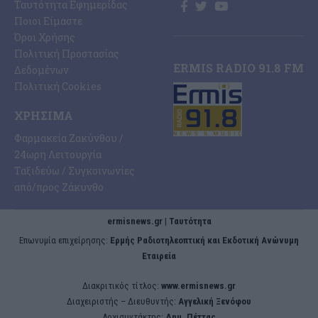
Ταυτότητα Εφημερίδας
Ποιοι Είμαστε
Όροι Χρήσης
Πολιτική Προστασίας
ERMIS RADIO 91.8 FM
Δεδομένων
Πολιτική Cookies
ΧΡΉΣΙΜΑ
Φαρμακεία Ζακύνθου /
24ωρη Λειτουργία
Ταξιδεύω / Συγκοινωνίες
από/προς Ζάκυνθο
ermisnews.gr | Ταυτότητα
Eπωνυμία επιχείρησης:
Ερμής Ραδιοτηλεοπτική και Εκδοτική Ανώνυμη
Εταιρεία
Διακριτικός τίτλος:
www.ermisnews.gr
Διαχειριστής – Διευθυντής:
Αγγελική Ξενόφου
Αρχισυντάκτης:
Δημ. Πέττας