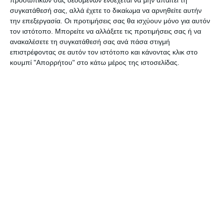
προσωπικών σας δεδομένων ενδέχεται να μην απαιτεί τη
μεγαλύτερη ανησυχία καθώς αυτά
συγκατάθεσή σας, αλλά έχετε το δικαίωμα να αρνηθείτε αυτήν
δείχνουν την πορεία της διασποράς της
την επεξεργασία. Οι προτιμήσεις σας θα ισχύουν μόνο για αυτόν
τον ιστότοπο. Μπορείτε να αλλάξετε τις προτιμήσεις σας ή να
νόσου στη χώρα.
ανακαλέσετε τη συγκατάθεσή σας ανά πάσα στιγμή
επιστρέφοντας σε αυτόν τον ιστότοπο και κάνοντας κλικ στο
κουμπί "Απορρήτου" στο κάτω μέρος της ιστοσελίδας.
Δέκα ασθενείς έχουν λάβει εξιτήριο και
παραμένουν σε κατ’ οίκον περιορισμό,
ενώ συνολικά 4.320 δείγματα έχουν
ελεγχθεί για κοροναϊό.
Ο κ.
Τσιόδρας
αναφέρθηκε ακόμα και
στην ενίσχυση του συστήματος υγείας
με 15 εκατ. ευρώ για την αγορά
εξοπλισμού, επιπλέον 75 εκατ. για τις