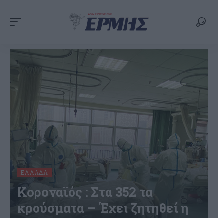
ΕΛΛΆΔΑ
Κοροναϊός : Στα 352 τα
κρούσματα – Έχει ζητηθεί η