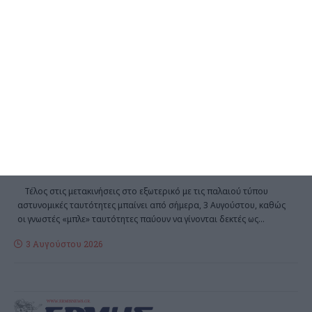
ΕΛΛΆΔΑ
Από σήμερα μόνο με νέου
τύπου ταυτότητα ή διαβατήριο
τα ταξίδια στο εξωτερικό
Τέλος στις μετακινήσεις στο εξωτερικό με τις παλαιού τύπου
αστυνομικές ταυτότητες μπαίνει από σήμερα, 3 Αυγούστου, καθώς
οι γνωστές «μπλε» ταυτότητες παύουν να γίνονται δεκτές ως
…
3 Αυγούστου 2026